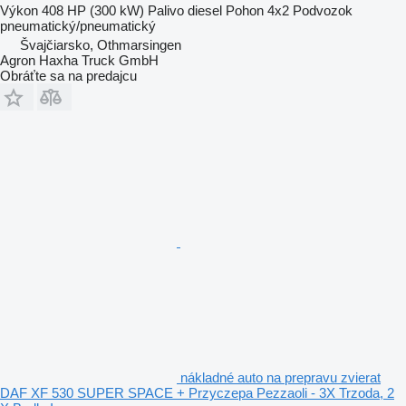
Výkon
408 HP (300 kW)
Palivo
diesel
Pohon
4x2
Podvozok
pneumatický/pneumatický
Švajčiarsko, Othmarsingen
Agron Haxha Truck GmbH
Obráťte sa na predajcu
nákladné auto na prepravu zvierat
DAF XF 530 SUPER SPACE + Przyczepa Pezzaoli - 3X Trzoda, 2