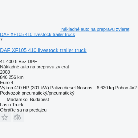
nákladné auto na prepravu zvierat
DAF XF105 410 livestock trailer truck
7
DAF XF105 410 livestock trailer truck
41 400 €
Bez DPH
Nákladné auto na prepravu zvierat
2008
846 256 km
Euro 4
Výkon
410 HP (301 kW)
Palivo
diesel
Nosnosť
6 620 kg
Pohon
4x2
Podvozok
pneumatický/pneumatický
Maďarsko, Budapest
Laslo Truck
Obráťte sa na predajcu