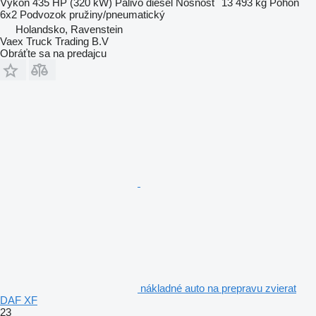
Výkon
435 HP (320 kW)
Palivo
diesel
Nosnosť
13 493 kg
Pohon
6x2
Podvozok
pružiny/pneumatický
Holandsko, Ravenstein
Vaex Truck Trading B.V
Obráťte sa na predajcu
nákladné auto na prepravu zvierat
DAF XF
23