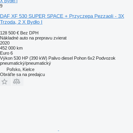
X Bydło I
9
DAF XF 530 SUPER SPACE + Przyczepa Pezzaoli - 3X
Trzoda, 2 X Bydło I
128 500 €
Bez DPH
Nákladné auto na prepravu zvierat
2020
452 000 km
Euro 6
Výkon
530 HP (390 kW)
Palivo
diesel
Pohon
6x2
Podvozok
pneumatický/pneumatický
Poľsko, Kielce
Obráťte sa na predajcu