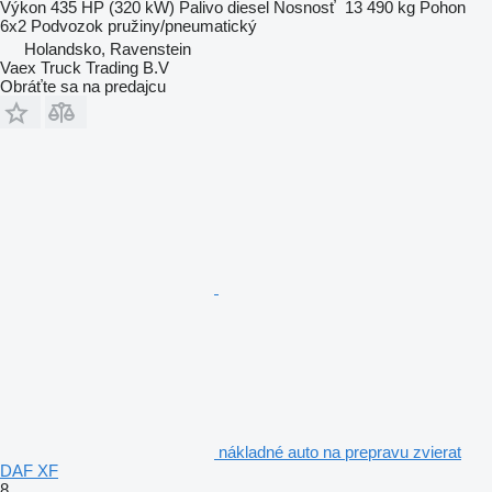
Výkon
435 HP (320 kW)
Palivo
diesel
Nosnosť
13 490 kg
Pohon
6x2
Podvozok
pružiny/pneumatický
Holandsko, Ravenstein
Vaex Truck Trading B.V
Obráťte sa na predajcu
nákladné auto na prepravu zvierat
DAF XF
8