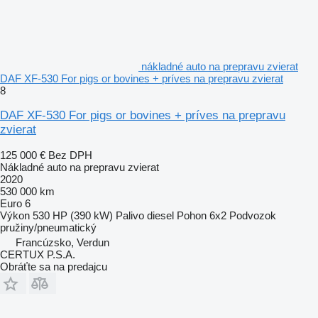
nákladné auto na prepravu zvierat
DAF XF-530 For pigs or bovines + príves na prepravu zvierat
8
DAF XF-530 For pigs or bovines + príves na prepravu
zvierat
125 000 €
Bez DPH
Nákladné auto na prepravu zvierat
2020
530 000 km
Euro 6
Výkon
530 HP (390 kW)
Palivo
diesel
Pohon
6x2
Podvozok
pružiny/pneumatický
Francúzsko, Verdun
CERTUX P.S.A.
Obráťte sa na predajcu