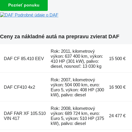
Pozrieť ponuku
Podrobné údaje o DAF
Ceny za nákladné autá na prepravu zvierat DAF
Rok: 2011, kilometrový
výkon: 637 400 km, výkon:
DAF CF 85.410 EEV
15 500 €
410 HP (301 kW), palivo:
diesel, nosnosť: 13 030 kg
Rok: 2007, kilometrový
výkon: 504 000 km, euro:
DAF CF410 4x2
16 900 €
Euro 5, výkon: 408 HP (300
kW), palivo: diesel
Rok: 2008, kilometrový
DAF FAR XF 105.510
výkon: 689 724 km, euro:
24 477 €
VIN 417
Euro 5, výkon: 510 HP (375
kW), palivo: diesel