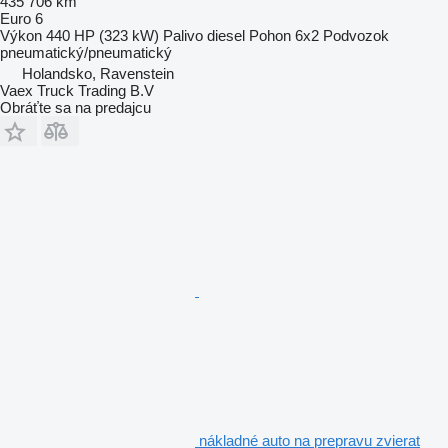
435 706 km
Euro 6
Výkon
440 HP (323 kW)
Palivo
diesel
Pohon
6x2
Podvozok
pneumatický/pneumatický
Holandsko, Ravenstein
Vaex Truck Trading B.V
Obráťte sa na predajcu
nákladné auto na prepravu zvierat