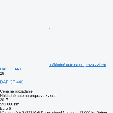
nákladné auto na prepravu zvierat
DAF CF 440
28
DAF CF 440
Cena na požiadanie
Nákladné auto na prepravu zvierat
2017
593 000 km
Euro 6
Výkon
440 HP (323 kW)
Palivo
diesel
Nosnosť
13 000 kg
Pohon