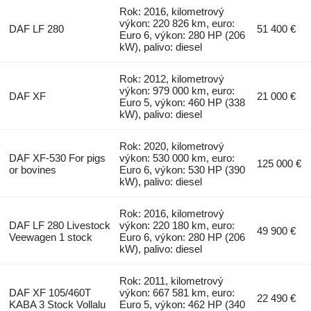
Rok: 2016, kilometrový
výkon: 220 826 km, euro:
DAF LF 280
51 400 €
Euro 6, výkon: 280 HP (206
kW), palivo: diesel
Rok: 2012, kilometrový
výkon: 979 000 km, euro:
DAF XF
21 000 €
Euro 5, výkon: 460 HP (338
kW), palivo: diesel
Rok: 2020, kilometrový
DAF XF-530 For pigs
výkon: 530 000 km, euro:
125 000 €
or bovines
Euro 6, výkon: 530 HP (390
kW), palivo: diesel
Rok: 2016, kilometrový
DAF LF 280 Livestock
výkon: 220 180 km, euro:
49 900 €
Veewagen 1 stock
Euro 6, výkon: 280 HP (206
kW), palivo: diesel
Rok: 2011, kilometrový
DAF XF 105/460T
výkon: 667 581 km, euro:
22 490 €
KABA 3 Stock Vollalu
Euro 5, výkon: 462 HP (340