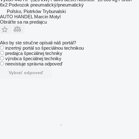
6x2
Podvozok
pneumatický/pneumatický
Poľsko, Piotrków Trybunalski
AUTO HANDEL Marcin Motyl
Obráťte sa na predajcu
Ako by ste stručne opísali náš portál?
inzertný portál so špeciálnou technikou
predajca špeciálnej techniky
výrobca špeciálnej techniky
neexistuje správna odpoveď
Vybrať odpoveď