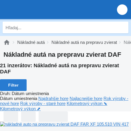
Nákladné autá
Nákladné autá na prepravu zvierat
Nák
Nákladné autá na prepravu zvierat DAF
21 inzerátov:
Nákladné autá na prepravu zvierat
DAF
Filter
Druh
:
Dátum umiestnenia
Dátum umiestnenia
Najdrahšie hore
Najlacnejšie hore
Rok výroby -
nové hore
Rok výroby - staré hore
Kilometrový výkon ⬊
Kilometrový výkon ⬈