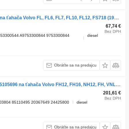
Náboja Volvo FL (01.00-) 9753340245 na ťahača Volvo FL, FL6, FL7, FL10, FL12, FS718 (1985-2005)
67,74 €
Bez DPH
753300544 A9753300844 9753300844
diesel
Obráťte sa na predajcu
Náboja Volvo FH12 2-seeria (01.02-) 85105696 na ťahača Volvo FH12, FH16, NH12, FH, VNL780 (1993-2014)
201,61 €
Bez DPH
03804 85110495 20367649 24425800
diesel
Obráťte sa na predajcu