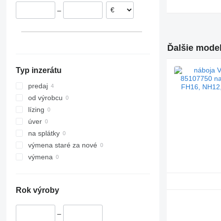
–
Ďalšie model
Typ inzerátu
predaj
od výrobcu
lízing
úver
na splátky
výmena staré za nové
výmena
Rok výroby
–