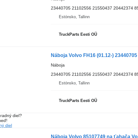
23440705 21102556 21550437 20442374 8
Estónsko, Tallinn
TruckParts Eesti OÜ
Náboja
23440705 21102556 21550437 20442374 8
Estónsko, Tallinn
TruckParts Eesti OÜ
radný diel?
neď!
ý diel
Náboja Volvo 85107749 na ťahača Vol