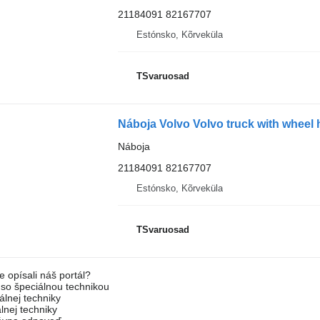
21184091 82167707
Estónsko, Kõrveküla
TSvaruosad
Náboja Volvo Volvo truck with wheel
Náboja
21184091 82167707
Estónsko, Kõrveküla
TSvaruosad
e opísali náš portál?
l so špeciálnou technikou
álnej techniky
lnej techniky