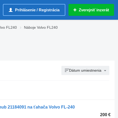
Prihlásenie / Registrácia
Zverejniť inzerát
olvo FL240
Náboje Volvo FL240
Dátum umiestnenia
 hub 21184091 na ťahača Volvo FL-240
200 €