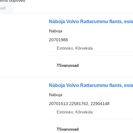
rávna odpoveď
veď
Náboja Volvo Rattarummu flants, esi
Náboja
20701988
Estónsko, Kõrveküla
TSvaruosad
Náboja Volvo Rattarummu flants, esi
Náboja
20701513 22581762, 22904148
Estónsko, Kõrveküla
TSvaruosad