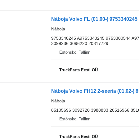
Náboja
9753340245 A9753340245 9753300544 A9
3099236 3096220 20817729
Estónsko, Tallinn
TruckParts Eesti OÜ
Náboja
85105696 3092720 3988833 20516966 851
Estónsko, Tallinn
TruckParts Eesti OÜ