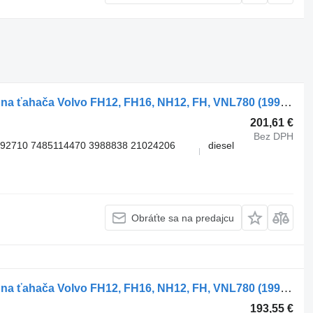
Náboja Volvo FH16 (01.12-) 85107750 na ťahača Volvo FH12, FH16, NH12, FH, VNL780 (1993-2014)
201,61 €
Bez DPH
092710 7485114470 3988838 21024206
diesel
Obráťte sa na predajcu
Náboja Volvo FH16 (01.12-) 23440705 na ťahača Volvo FH12, FH16, NH12, FH, VNL780 (1993-2014)
193,55 €