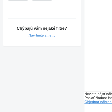
Chýbajú vám nejaké filtre?
Navrhnite zmenu
Neviete nájsť náh
Poslať žiadosť ih
Objednať náhradn