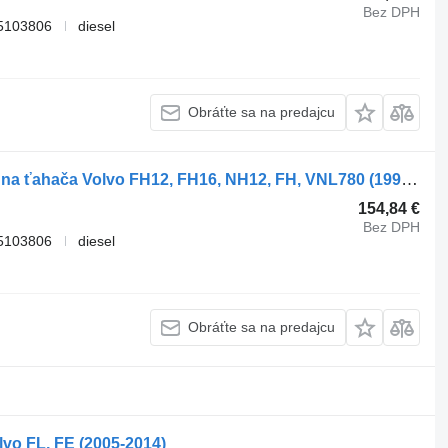
Bez DPH
5103806
diesel
Obráťte sa na predajcu
Náboja Volvo FH16 (01.12-) 23440705 na ťahača Volvo FH12, FH16, NH12, FH, VNL780 (1993-2014)
154,84 €
Bez DPH
5103806
diesel
Obráťte sa na predajcu
vo FL, FE (2005-2014)