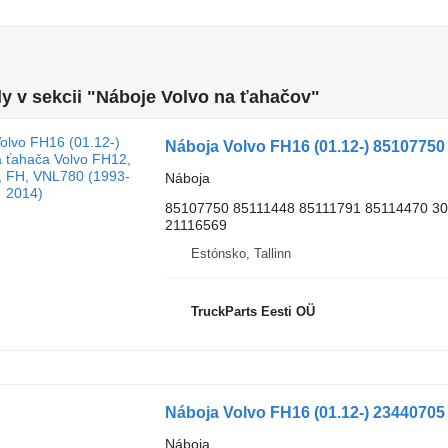
y v sekcii "Náboje Volvo na ťahačov"
Náboja
85107750 85111448 85111791 85114470 3
21116569
Estónsko, Tallinn
TruckParts Eesti OÜ
Náboja