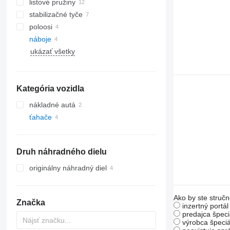
listové pružiny
stabilizačné tyče
poloosi
náboje
ukázať všetky
Kategória vozidla
nákladné autá
ťahače
Druh náhradného dielu
originálny náhradný diel
Ako by ste stručn
Značka
inzertný portá
predajca špeci
výrobca špeciá