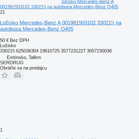
ložisko Mercedes-Benz A
001981503102 33021\\ na autobusa Mercedes-Benz O405
21
Ložisko Mercedes-Benz A 001981503102 33021\\ na
autobusa Mercedes-Benz O405
50 €
Bez DPH
Ložisko
33021\\ 625036304 19810725 3577231227 3057230036
Estónsko, Tallinn
SERDRUG
Obráťte sa na predajcu
1