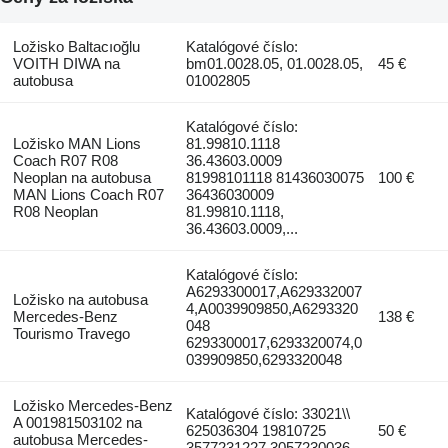
Ložisko Baltacıoğlu
Katalógové číslo:
VOITH DIWA na
bm01.0028.05, 01.0028.05,
45 €
autobusa
01002805
Katalógové číslo:
Ložisko MAN Lions
81.99810.1118
Coach R07 R08
36.43603.0009
Neoplan na autobusa
81998101118 81436030075
100 €
MAN Lions Coach R07
36436030009
R08 Neoplan
81.99810.1118,
36.43603.0009,...
Katalógové číslo:
A6293300017,A629332007
Ložisko na autobusa
4,A0039909850,A6293320
Mercedes-Benz
138 €
048
Tourismo Travego
6293300017,6293320074,0
039909850,6293320048
Ložisko Mercedes-Benz
Katalógové číslo: 33021\\
A 001981503102 na
625036304 19810725
50 €
autobusa Mercedes-
3577231227 3057230036