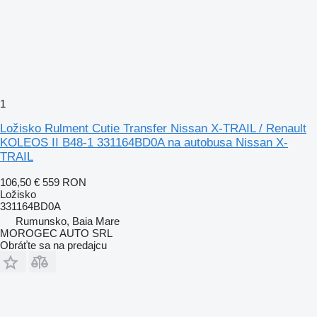
1
Ložisko Rulment Cutie Transfer Nissan X-TRAIL / Renault
KOLEOS II B48-1 331164BD0A na autobusa Nissan X-
TRAIL
106,50 €
559 RON
Ložisko
331164BD0A
Rumunsko, Baia Mare
MOROGEC AUTO SRL
Obráťte sa na predajcu