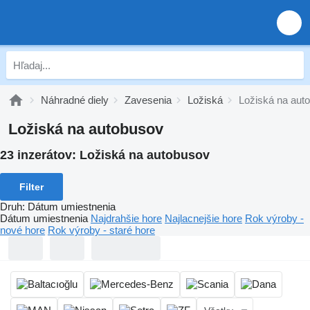
Náhradné diely
Zavesenia
Ložiská
Ložiská na aut
Ložiská na autobusov
23 inzerátov:
Ložiská na autobusov
Filter
Druh
:
Dátum umiestnenia
Dátum umiestnenia
Najdrahšie hore
Najlacnejšie hore
Rok výroby -
nové hore
Rok výroby - staré hore