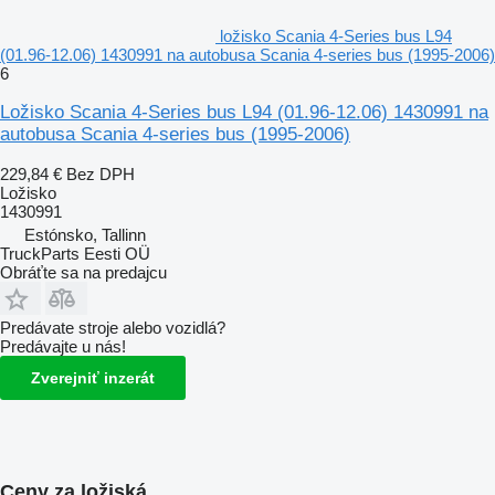
ložisko Scania 4-Series bus L94
(01.96-12.06) 1430991 na autobusa Scania 4-series bus (1995-2006)
6
Ložisko Scania 4-Series bus L94 (01.96-12.06) 1430991 na
autobusa Scania 4-series bus (1995-2006)
229,84 €
Bez DPH
Ložisko
1430991
Estónsko, Tallinn
TruckParts Eesti OÜ
Obráťte sa na predajcu
Predávate stroje alebo vozidlá?
Predávajte u nás!
Zverejniť inzerát
Ceny za ložiská