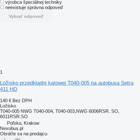
výrobca špeciálnej techniky
neexistuje správna odpoveď
Vybrať odpoveď
1
Ložisko przedkłądni kątowej T040-005 na autobusa Setra
411 HD
140 €
Bez DPH
Ložisko
T040-005 NWG T040-004, T040-003,NWG 6006RSR. SO,
6011RSR.SO
Poľsko, Krakow
Nexobus.pl
Obráťte sa na predajcu