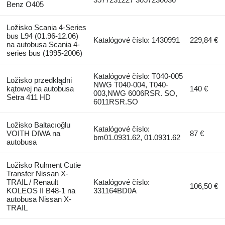
Benz O405
Ložisko Scania 4-Series
bus L94 (01.96-12.06)
Katalógové číslo: 1430991
229,84 €
na autobusa Scania 4-
series bus (1995-2006)
Katalógové číslo: T040-005
Ložisko przedkłądni
NWG T040-004, T040-
kątowej na autobusa
140 €
003,NWG 6006RSR. SO,
Setra 411 HD
6011RSR.SO
Ložisko Baltacıoğlu
Katalógové číslo:
VOITH DIWA na
87 €
bm01.0931.62, 01.0931.62
autobusa
Ložisko Rulment Cutie
Transfer Nissan X-
TRAIL / Renault
Katalógové číslo:
106,50 €
KOLEOS II B48-1 na
331164BD0A
autobusa Nissan X-
TRAIL