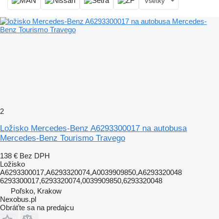
Všetky
2
Ložisko Mercedes-Benz A6293300017 na autobusa
Mercedes-Benz Tourismo Travego
138 €
Bez DPH
Ložisko
A6293300017,A6293320074,A0039909850,A6293320048
6293300017,6293320074,0039909850,6293320048
Poľsko, Krakow
Nexobus.pl
Obráťte sa na predajcu