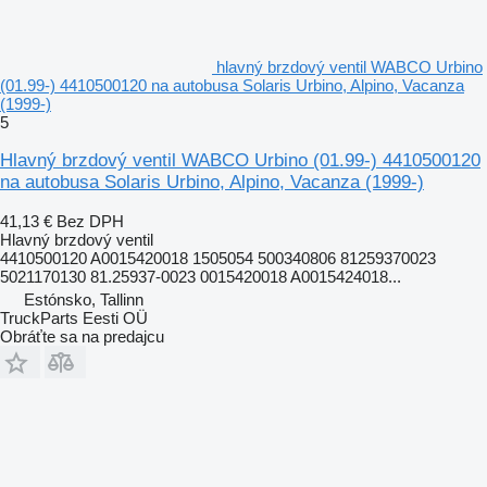
hlavný brzdový ventil WABCO Urbino
(01.99-) 4410500120 na autobusa Solaris Urbino, Alpino, Vacanza
(1999-)
5
Hlavný brzdový ventil WABCO Urbino (01.99-) 4410500120
na autobusa Solaris Urbino, Alpino, Vacanza (1999-)
41,13 €
Bez DPH
Hlavný brzdový ventil
4410500120 A0015420018 1505054 500340806 81259370023
5021170130 81.25937-0023 0015420018 A0015424018...
Estónsko, Tallinn
TruckParts Eesti OÜ
Obráťte sa na predajcu