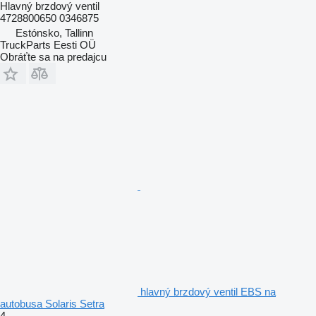
Hlavný brzdový ventil
4728800650 0346875
Estónsko, Tallinn
TruckParts Eesti OÜ
Obráťte sa na predajcu
hlavný brzdový ventil EBS na
autobusa Solaris Setra
4