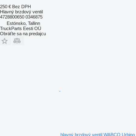
250 €
Bez DPH
Hlavný brzdový ventil
4728800650 0346875
Estónsko, Tallinn
TruckParts Eesti OÜ
Obráťte sa na predajcu
hlavný brzdový ventil WABCO Urbino