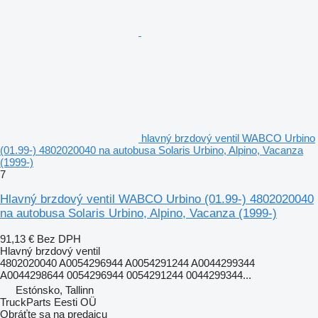
hlavný brzdový ventil WABCO Urbino
(01.99-) 4802020040 na autobusa Solaris Urbino, Alpino, Vacanza
(1999-)
7
Hlavný brzdový ventil WABCO Urbino (01.99-) 4802020040
na autobusa Solaris Urbino, Alpino, Vacanza (1999-)
91,13 €
Bez DPH
Hlavný brzdový ventil
4802020040 A0054296944 A0054291244 A0044299344
A0044298644 0054296944 0054291244 0044299344...
Estónsko, Tallinn
TruckParts Eesti OÜ
Obráťte sa na predajcu