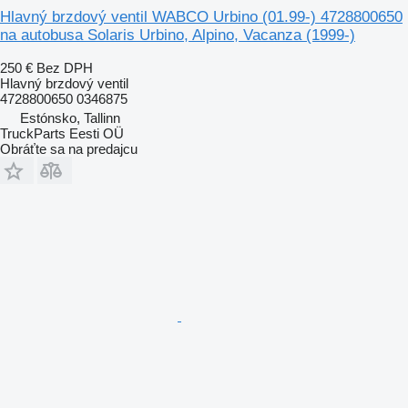
Hlavný brzdový ventil WABCO Urbino (01.99-) 4728800650
na autobusa Solaris Urbino, Alpino, Vacanza (1999-)
250 €
Bez DPH
Hlavný brzdový ventil
4728800650 0346875
Estónsko, Tallinn
TruckParts Eesti OÜ
Obráťte sa na predajcu