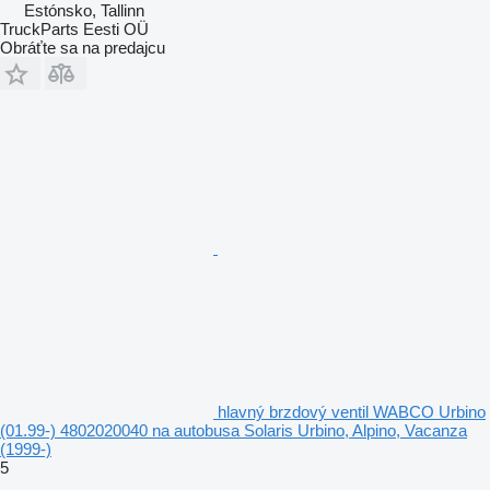
Estónsko, Tallinn
TruckParts Eesti OÜ
Obráťte sa na predajcu
hlavný brzdový ventil WABCO Urbino
(01.99-) 4802020040 na autobusa Solaris Urbino, Alpino, Vacanza
(1999-)
5