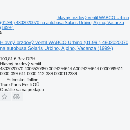
hlavný brzdový ventil WABCO Urbino
(01.99-) 4802020070 na autobusa Solaris Urbino, Alpino, Vacanza
(1999-)
5
Hlavný brzdový ventil WABCO Urbino (01.99-) 4802020070
na autobusa Solaris Urbino, Alpino, Vacanza (1999-)
100,81 €
Bez DPH
Hlavný brzdový ventil
4802020070 4006520350 0024294644 A0024294644 0000099611
0000-099-611 0000-112-389 0000112389
Estónsko, Tallinn
TruckParts Eesti OÜ
Obráťte sa na predajcu