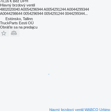
70,16 €
Bez DPH
Hlavný brzdový ventil
4802020040 A0054296944 A0054291244 A0044299344
A0044298644 0054296944 0054291244 0044299344...
Estónsko, Tallinn
TruckParts Eesti OÜ
Obráťte sa na predajcu
hlavný brzdový ventil WABCO Urbino