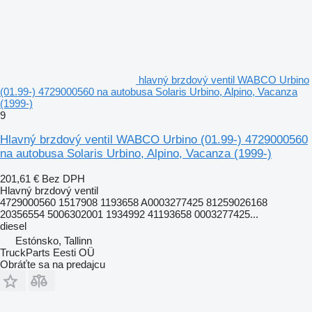
hlavný brzdový ventil WABCO Urbino
(01.99-) 4729000560 na autobusa Solaris Urbino, Alpino, Vacanza
(1999-)
9
Hlavný brzdový ventil WABCO Urbino (01.99-) 4729000560
na autobusa Solaris Urbino, Alpino, Vacanza (1999-)
201,61 €
Bez DPH
Hlavný brzdový ventil
4729000560 1517908 1193658 A0003277425 81259026168
20356554 5006302001 1934992 41193658 0003277425...
diesel
Estónsko, Tallinn
TruckParts Eesti OÜ
Obráťte sa na predajcu