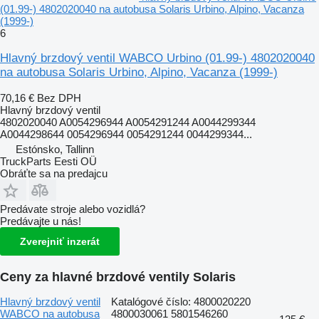
(01.99-) 4802020040 na autobusa Solaris Urbino, Alpino, Vacanza
(1999-)
6
Hlavný brzdový ventil WABCO Urbino (01.99-) 4802020040
na autobusa Solaris Urbino, Alpino, Vacanza (1999-)
70,16 €
Bez DPH
Hlavný brzdový ventil
4802020040 A0054296944 A0054291244 A0044299344
A0044298644 0054296944 0054291244 0044299344...
Estónsko, Tallinn
TruckParts Eesti OÜ
Obráťte sa na predajcu
Predávate stroje alebo vozidlá?
Predávajte u nás!
Zverejniť inzerát
Ceny za hlavné brzdové ventily Solaris
Hlavný brzdový ventil
Katalógové číslo: 4800020220
WABCO na autobusa
4800030061 5801546260