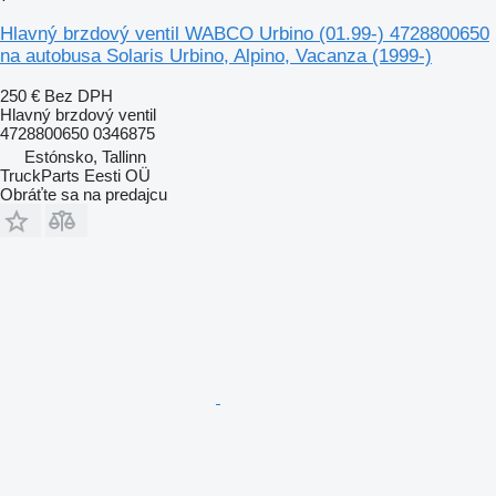
Hlavný brzdový ventil WABCO Urbino (01.99-) 4728800650
na autobusa Solaris Urbino, Alpino, Vacanza (1999-)
250 €
Bez DPH
Hlavný brzdový ventil
4728800650 0346875
Estónsko, Tallinn
TruckParts Eesti OÜ
Obráťte sa na predajcu