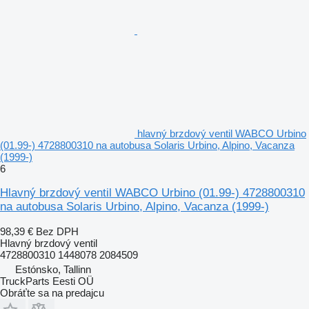
hlavný brzdový ventil WABCO Urbino
(01.99-) 4728800310 na autobusa Solaris Urbino, Alpino, Vacanza
(1999-)
6
Hlavný brzdový ventil WABCO Urbino (01.99-) 4728800310
na autobusa Solaris Urbino, Alpino, Vacanza (1999-)
98,39 €
Bez DPH
Hlavný brzdový ventil
4728800310 1448078 2084509
Estónsko, Tallinn
TruckParts Eesti OÜ
Obráťte sa na predajcu