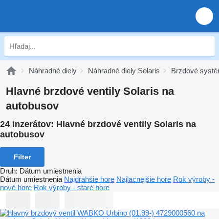
Náhradné diely
Náhradné diely Solaris
Brzdové systé
Hlavné brzdové ventily Solaris na
autobusov
24 inzerátov:
Hlavné brzdové ventily Solaris na
autobusov
Filter
Druh
:
Dátum umiestnenia
Dátum umiestnenia
Najdrahšie hore
Najlacnejšie hore
Rok výroby -
nové hore
Rok výroby - staré hore