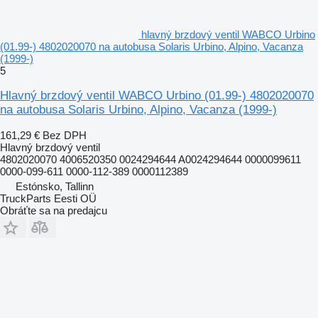
hlavný brzdový ventil WABCO Urbino
(01.99-) 4802020070 na autobusa Solaris Urbino, Alpino, Vacanza
(1999-)
5
Hlavný brzdový ventil WABCO Urbino (01.99-) 4802020070
na autobusa Solaris Urbino, Alpino, Vacanza (1999-)
161,29 €
Bez DPH
Hlavný brzdový ventil
4802020070 4006520350 0024294644 A0024294644 0000099611
0000-099-611 0000-112-389 0000112389
Estónsko, Tallinn
TruckParts Eesti OÜ
Obráťte sa na predajcu