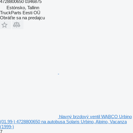
4728800650 0346875
Estónsko, Tallinn
TruckParts Eesti OÜ
Obráťte sa na predajcu
hlavný brzdový ventil WABCO Urbino
(01.99-) 4728800650 na autobusa Solaris Urbino, Alpino, Vacanza
(1999-)
7