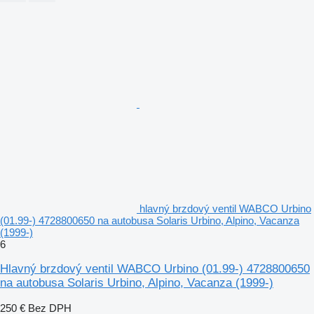
hlavný brzdový ventil WABCO Urbino
(01.99-) 4728800650 na autobusa Solaris Urbino, Alpino, Vacanza
(1999-)
6
Hlavný brzdový ventil WABCO Urbino (01.99-) 4728800650
na autobusa Solaris Urbino, Alpino, Vacanza (1999-)
250 €
Bez DPH