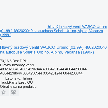
hlavný brzdový ventil WABCO Urbino
(01.99-) 4802020040 na autobusa Solaris Urbino, Alpino, Vacanza
(1999-)
5
Hlavný brzdový ventil WABCO Urbino (01.99-) 4802020040
na autobusa Solaris Urbino, Alpino, Vacanza (1999-)
70,16 €
Bez DPH
Hlavný brzdový ventil
4802020040 A0054296944 A0054291244 A0044299344
A0044298644 0054296944 0054291244 0044299344...
Estónsko, Tallinn
TruckParts Eesti OÜ
Obráťte sa na predajcu