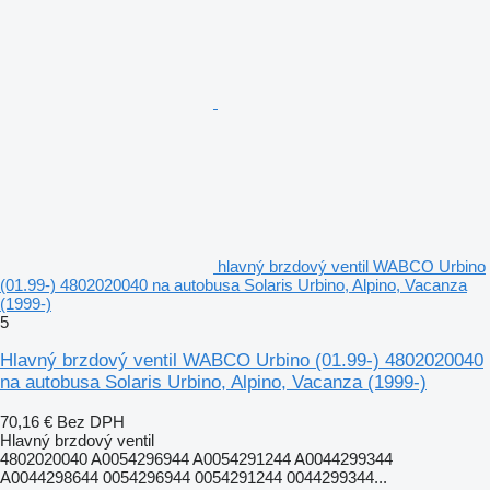
hlavný brzdový ventil WABCO Urbino
(01.99-) 4802020040 na autobusa Solaris Urbino, Alpino, Vacanza
(1999-)
5
Hlavný brzdový ventil WABCO Urbino (01.99-) 4802020040
na autobusa Solaris Urbino, Alpino, Vacanza (1999-)
70,16 €
Bez DPH
Hlavný brzdový ventil
4802020040 A0054296944 A0054291244 A0044299344
A0044298644 0054296944 0054291244 0044299344...