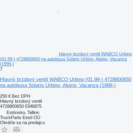
hlavný brzdový ventil WABCO Urbino
(01.99-) 4728800650 na autobusa Solaris Urbino, Alpino, Vacanza
(1999-)
7
Hlavný brzdový ventil WABCO Urbino (01.99-) 4728800650
na autobusa Solaris Urbino, Alpino, Vacanza (1999-)
250 €
Bez DPH
Hlavný brzdový ventil
4728800650 0346875
Estónsko, Tallinn
TruckParts Eesti OÜ
Obráťte sa na predajcu