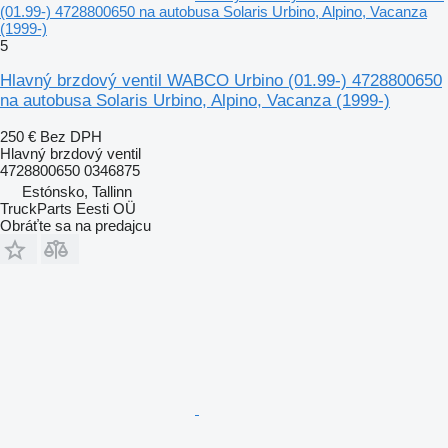
(01.99-) 4728800650 na autobusa Solaris Urbino, Alpino, Vacanza
(1999-)
5
Hlavný brzdový ventil WABCO Urbino (01.99-) 4728800650
na autobusa Solaris Urbino, Alpino, Vacanza (1999-)
250 €
Bez DPH
Hlavný brzdový ventil
4728800650 0346875
Estónsko, Tallinn
TruckParts Eesti OÜ
Obráťte sa na predajcu