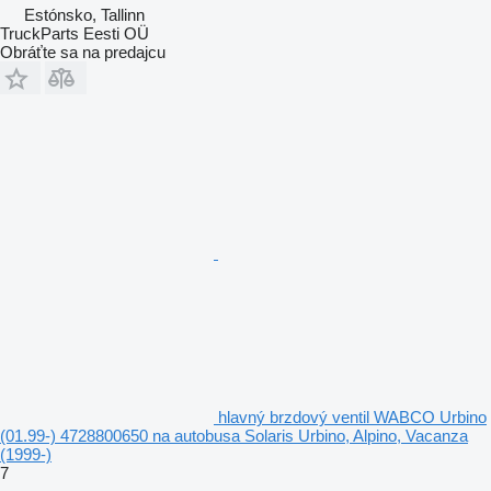
Estónsko, Tallinn
TruckParts Eesti OÜ
Obráťte sa na predajcu
hlavný brzdový ventil WABCO Urbino
(01.99-) 4728800650 na autobusa Solaris Urbino, Alpino, Vacanza
(1999-)
7