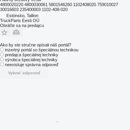
4800020220 4800030061 5801546260 1102408020 759010027
30016603 235400003 1102-408-020
Estónsko, Tallinn
TruckParts Eesti OÜ
Obráťte sa na predajcu
Ako by ste stručne opísali náš portál?
inzertný portál so špeciálnou technikou
predajca špeciálnej techniky
výrobca špeciálnej techniky
neexistuje správna odpoveď
Vybrať odpoveď