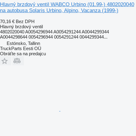
Hlavný brzdový ventil WABCO Urbino (01.99-) 4802020040
na autobusa Solaris Urbino, Alpino, Vacanza (1999-)
70,16 €
Bez DPH
Hlavný brzdový ventil
4802020040 A0054296944 A0054291244 A0044299344
A0044298644 0054296944 0054291244 0044299344...
Estónsko, Tallinn
TruckParts Eesti OÜ
Obráťte sa na predajcu