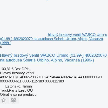
hlavný brzdový ventil WABCO Urbino
(01.99-) 4802020070 na autobusa Solaris Urbino, Alpino, Vacanza
(1999-)
6
Hlavný brzdový ventil WABCO Urbino (01.99-) 4802020070
na autobusa Solaris Urbino, Alpino, Vacanza (1999-)
100,81 €
Bez DPH
Hlavný brzdový ventil
4802020070 4006520350 0024294644 A0024294644 0000099611
0000-099-611 0000-112-389 0000112389
Estónsko, Tallinn
TruckParts Eesti OÜ
Obráťte sa na predajcu