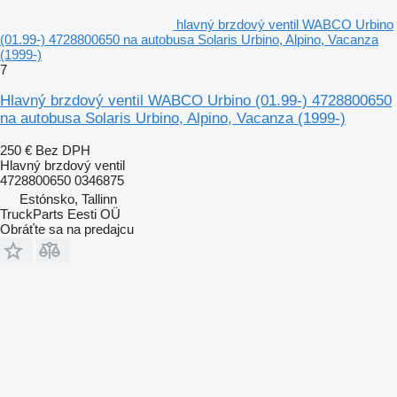
hlavný brzdový ventil WABCO Urbino
(01.99-) 4728800650 na autobusa Solaris Urbino, Alpino, Vacanza
(1999-)
7
Hlavný brzdový ventil WABCO Urbino (01.99-) 4728800650
na autobusa Solaris Urbino, Alpino, Vacanza (1999-)
250 €
Bez DPH
Hlavný brzdový ventil
4728800650 0346875
Estónsko, Tallinn
TruckParts Eesti OÜ
Obráťte sa na predajcu