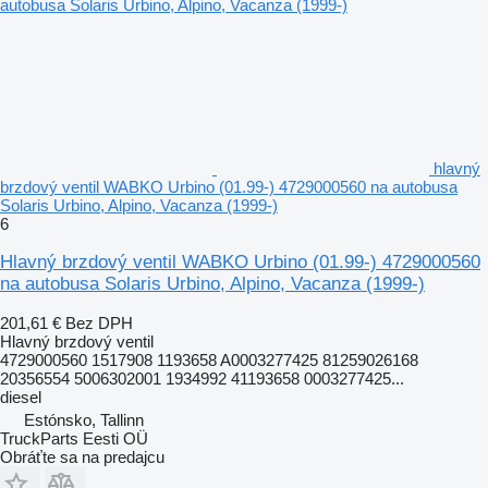
hlavný
brzdový ventil WABKO Urbino (01.99-) 4729000560 na autobusa
Solaris Urbino, Alpino, Vacanza (1999-)
6
Hlavný brzdový ventil WABKO Urbino (01.99-) 4729000560
na autobusa Solaris Urbino, Alpino, Vacanza (1999-)
201,61 €
Bez DPH
Hlavný brzdový ventil
4729000560 1517908 1193658 A0003277425 81259026168
20356554 5006302001 1934992 41193658 0003277425...
diesel
Estónsko, Tallinn
TruckParts Eesti OÜ
Obráťte sa na predajcu