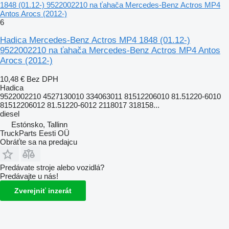
1848 (01.12-) 9522002210 na ťahača Mercedes-Benz Actros MP4
Antos Arocs (2012-)
6
Hadica Mercedes-Benz Actros MP4 1848 (01.12-)
9522002210 na ťahača Mercedes-Benz Actros MP4 Antos
Arocs (2012-)
10,48 €
Bez DPH
Hadica
9522002210 4527130010 334063011 81512206010 81.51220-6010
81512206012 81.51220-6012 2118017 318158...
diesel
Estónsko, Tallinn
TruckParts Eesti OÜ
Obráťte sa na predajcu
Predávate stroje alebo vozidlá?
Predávajte u nás!
Zverejniť inzerát