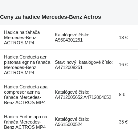
Ceny za hadice Mercedes-Benz Actros
Hadica na ťahača
Katalógové číslo:
Mercedes-Benz
13 €
A9604301251
ACTROS MP4
Hadica Conducta aer
pistonas egr na ťahača
Stav: nový, katalógové číslo:
16 €
Mercedes-Benz
A4712008251
ACTROS MP4
Hadica Conducta apa
compresor aer na
Katalógové číslo:
8 €
ťahača Mercedes-
A4712005652 A4712004652
Benz ACTROS MP4
Hadica Furtun apa na
Katalógové číslo:
ťahača Mercedes-
35 €
A9615000524
Benz ACTROS MP4