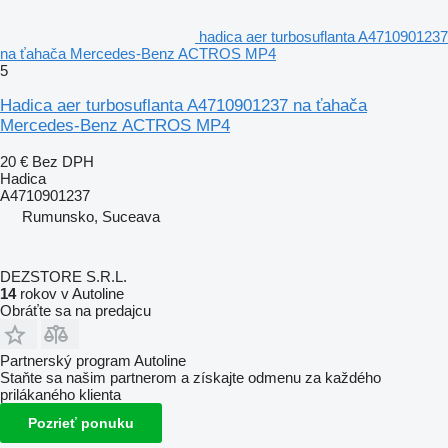
hadica aer turbosuflanta A4710901237
na ťahača Mercedes-Benz ACTROS MP4
5
Hadica aer turbosuflanta A4710901237 na ťahača
Mercedes-Benz ACTROS MP4
20 €
Bez DPH
Hadica
A4710901237
Rumunsko, Suceava
DEZSTORE S.R.L.
14
rokov v Autoline
Obráťte sa na predajcu
Partnerský program Autoline
Staňte sa našim partnerom a získajte odmenu za každého
prilákaného klienta
Pozrieť ponuku