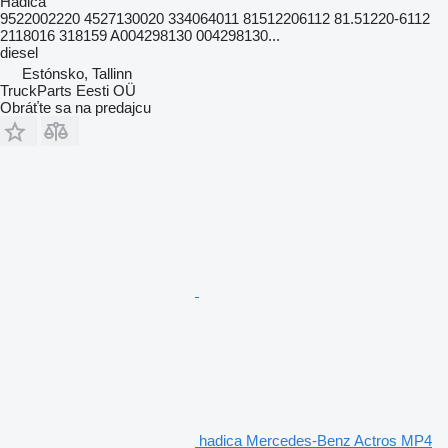
Hadica
9522002220 4527130020 334064011 81512206112 81.51220-6112
2118016 318159 A004298130 004298130...
diesel
Estónsko, Tallinn
TruckParts Eesti OÜ
Obráťte sa na predajcu
hadica Mercedes-Benz Actros MP4