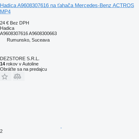
Hadica A9608307616 na ťahača Mercedes-Benz ACTROS
MP4
24 €
Bez DPH
Hadica
A9608307616 A9608300663
Rumunsko, Suceava
DEZSTORE S.R.L.
14
rokov v Autoline
Obráťte sa na predajcu
2