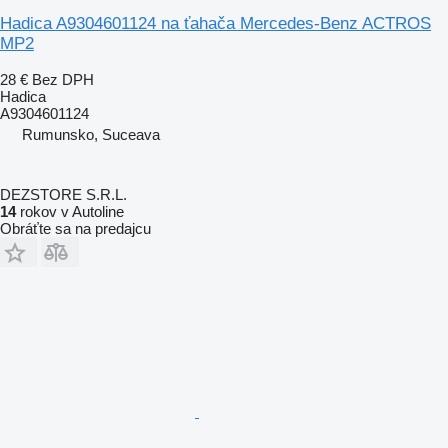
Hadica A9304601124 na ťahača Mercedes-Benz ACTROS
MP2
28 €
Bez DPH
Hadica
A9304601124
Rumunsko, Suceava
DEZSTORE S.R.L.
14
rokov v Autoline
Obráťte sa na predajcu