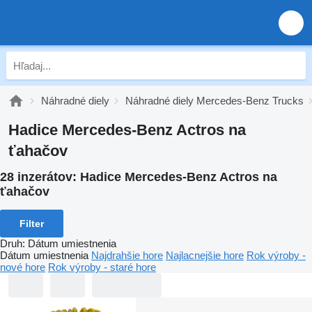
Náhradné diely
Náhradné diely Mercedes-Benz Trucks
Hadice Mercedes-Benz Actros na
ťahačov
28 inzerátov:
Hadice Mercedes-Benz Actros na
ťahačov
Filter
Druh
:
Dátum umiestnenia
Dátum umiestnenia
Najdrahšie hore
Najlacnejšie hore
Rok výroby -
nové hore
Rok výroby - staré hore