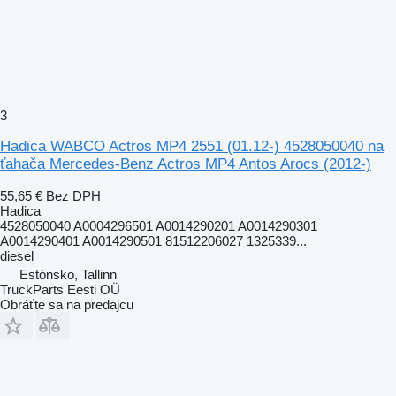
3
Hadica WABCO Actros MP4 2551 (01.12-) 4528050040 na
ťahača Mercedes-Benz Actros MP4 Antos Arocs (2012-)
55,65 €
Bez DPH
Hadica
4528050040 A0004296501 A0014290201 A0014290301
A0014290401 A0014290501 81512206027 1325339...
diesel
Estónsko, Tallinn
TruckParts Eesti OÜ
Obráťte sa na predajcu