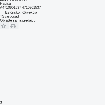
Hadica
A4710901537 4710901537
Estónsko, Kõrveküla
TSvaruosad
Obráťte sa na predajcu
3