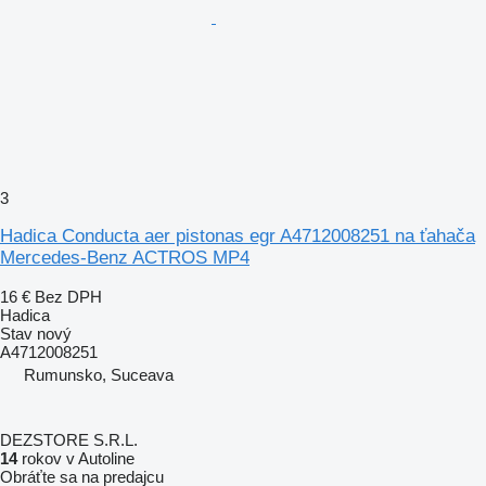
3
Hadica Conducta aer pistonas egr A4712008251 na ťahača
Mercedes-Benz ACTROS MP4
16 €
Bez DPH
Hadica
Stav
nový
A4712008251
Rumunsko, Suceava
DEZSTORE S.R.L.
14
rokov v Autoline
Obráťte sa na predajcu