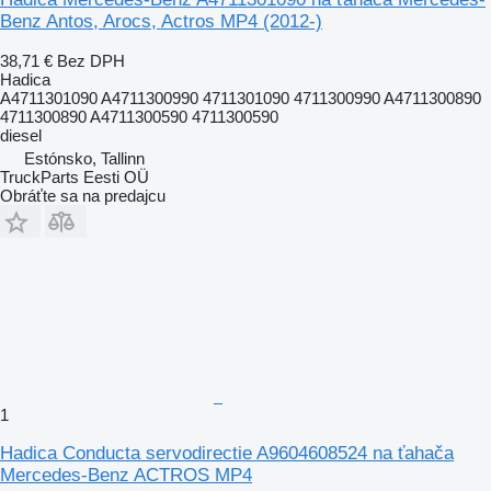
Benz Antos, Arocs, Actros MP4 (2012-)
38,71 €
Bez DPH
Hadica
A4711301090 A4711300990 4711301090 4711300990 A4711300890
4711300890 A4711300590 4711300590
diesel
Estónsko, Tallinn
TruckParts Eesti OÜ
Obráťte sa na predajcu
1
Hadica Conducta servodirectie A9604608524 na ťahača
Mercedes-Benz ACTROS MP4