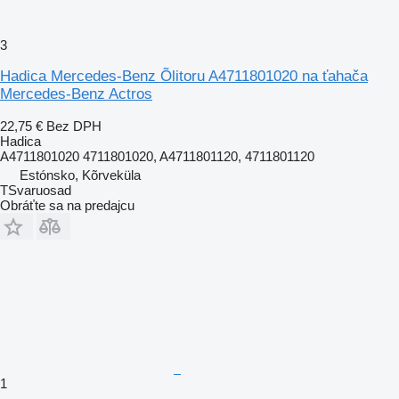
3
Hadica Mercedes-Benz Õlitoru A4711801020 na ťahača
Mercedes-Benz Actros
22,75 €
Bez DPH
Hadica
A4711801020 4711801020, A4711801120, 4711801120
Estónsko, Kõrveküla
TSvaruosad
Obráťte sa na predajcu
1