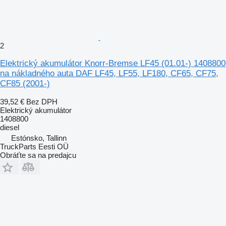
2
Elektrický akumulátor Knorr-Bremse LF45 (01.01-) 1408800
na nákladného auta DAF LF45, LF55, LF180, CF65, CF75,
CF85 (2001-)
39,52 €
Bez DPH
Elektrický akumulátor
1408800
diesel
Estónsko, Tallinn
TruckParts Eesti OÜ
Obráťte sa na predajcu