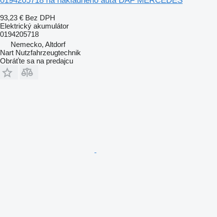
0194205718 na nákladného auta DAF MERCEDES
93,23 €
Bez DPH
Elektrický akumulátor
0194205718
Nemecko, Altdorf
Nart Nutzfahrzeugtechnik
Obráťte sa na predajcu