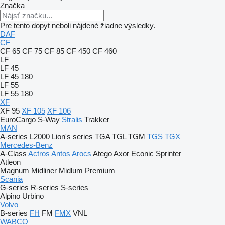
Značka
Pre tento dopyt neboli nájdené žiadne výsledky.
DAF
CF
CF 65
CF 75
CF 85
CF 450
CF 460
LF
LF 45
LF 45 180
LF 55
LF 55 180
XF
XF 95
XF 105
XF 106
EuroCargo
S-Way
Stralis
Trakker
MAN
A-series
L2000
Lion's series
TGA
TGL
TGM
TGS
TGX
Mercedes-Benz
A-Class
Actros
Antos
Arocs
Atego
Axor
Econic
Sprinter
Atleon
Magnum
Midliner
Midlum
Premium
Scania
G-series
R-series
S-series
Alpino
Urbino
Volvo
B-series
FH
FM
FMX
VNL
WABCO