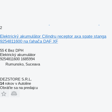
2
Elektrický akumulátor Cilindru receptor axa spate stanga
9254811600 na ťahača DAF XF
55 €
Bez DPH
Elektrický akumulátor
9254811600 1685994
Rumunsko, Suceava
DEZSTORE S.R.L.
14
rokov v Autoline
Obráťte sa na predajcu