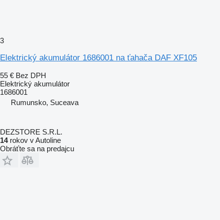
3
Elektrický akumulátor 1686001 na ťahača DAF XF105
55 €
Bez DPH
Elektrický akumulátor
1686001
Rumunsko, Suceava
DEZSTORE S.R.L.
14
rokov v Autoline
Obráťte sa na predajcu