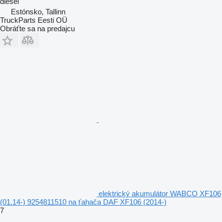
diesel
Estónsko, Tallinn
TruckParts Eesti OÜ
Obráťte sa na predajcu
elektrický akumulátor WABCO XF106
(01.14-) 9254811510 na ťahača DAF XF106 (2014-)
7