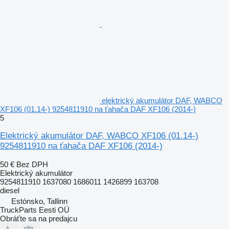
elektrický akumulátor DAF, WABCO
XF106 (01.14-) 9254811910 na ťahača DAF XF106 (2014-)
5
Elektrický akumulátor DAF, WABCO XF106 (01.14-)
9254811910 na ťahača DAF XF106 (2014-)
50 €
Bez DPH
Elektrický akumulátor
9254811910 1637080 1686011 1426899 163708
diesel
Estónsko, Tallinn
TruckParts Eesti OÜ
Obráťte sa na predajcu