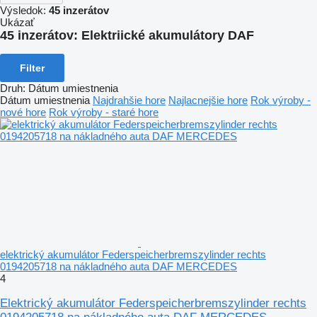
Výsledok:
45 inzerátov
Ukázať
45 inzerátov:
Elektriické akumulátory DAF
Filter
Druh
:
Dátum umiestnenia
Dátum umiestnenia
Najdrahšie hore
Najlacnejšie hore
Rok výroby -
nové hore
Rok výroby - staré hore
elektrický akumulátor Federspeicherbremszylinder rechts
0194205718 na nákladného auta DAF MERCEDES
4
Elektrický akumulátor Federspeicherbremszylinder rechts