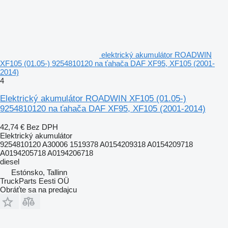
elektrický akumulátor ROADWIN
XF105 (01.05-) 9254810120 na ťahača DAF XF95, XF105 (2001-
2014)
4
Elektrický akumulátor ROADWIN XF105 (01.05-)
9254810120 na ťahača DAF XF95, XF105 (2001-2014)
42,74 €
Bez DPH
Elektrický akumulátor
9254810120 A30006 1519378 A0154209318 A0154209718
A0194205718 A0194206718
diesel
Estónsko, Tallinn
TruckParts Eesti OÜ
Obráťte sa na predajcu