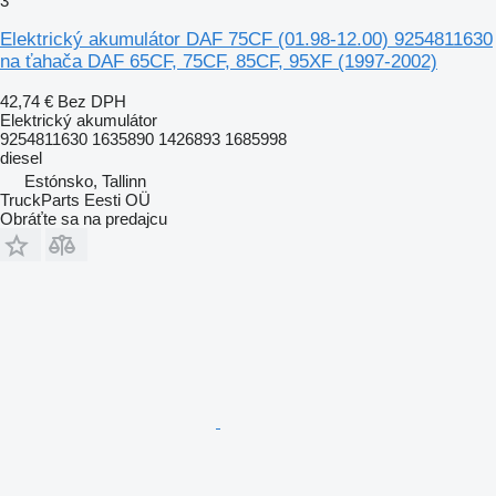
3
Elektrický akumulátor DAF 75CF (01.98-12.00) 9254811630
na ťahača DAF 65CF, 75CF, 85CF, 95XF (1997-2002)
42,74 €
Bez DPH
Elektrický akumulátor
9254811630 1635890 1426893 1685998
diesel
Estónsko, Tallinn
TruckParts Eesti OÜ
Obráťte sa na predajcu