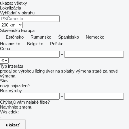
ukázať všetky
Lokalizácia
Vyhľadať v okruhu
Slovensko
Európa
Estónsko
Rumunsko
Španielsko
Nemecko
Holandsko
Belgicko
Poľsko
Cena
–
Typ inzerátu
predaj
od výrobcu
lízing
úver
na splátky
výmena staré za nové
výmena
Stav
nový
pojazdené
Rok výroby
–
Chýbajú vám nejaké filtre?
Navrhnite zmenu
Výsledok:
-
ukázať