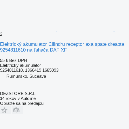
2
Elektrický akumulátor Cilindru receptor axa spate dreapta
9254811610 na ťahača DAF XF
55 €
Bez DPH
Elektrický akumulátor
9254811610, 1366419 1685993
Rumunsko, Suceava
DEZSTORE S.R.L.
14
rokov v Autoline
Obráťte sa na predajcu