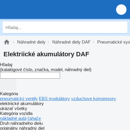
Náhradné diely
Náhradné diely DAF
Pneumatické sy
Elektriické akumulátory DAF
Hľadaj
(katalógové číslo, značka, model, náhradný diel)
Kategória
pneumatický ventily
EBS modulátory
vzduchove kompresory
elektriické akumulátory
ukázať všetky
Kategória vozidla
nákladné autá
ťahače
Druh náhradného dielu
originálny náhradný diel