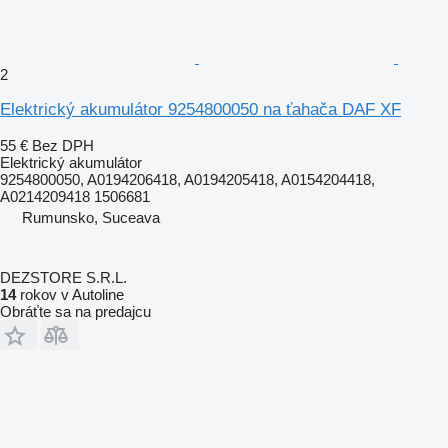
2
Elektrický akumulátor 9254800050 na ťahača DAF XF
55 €
Bez DPH
Elektrický akumulátor
9254800050, A0194206418, A0194205418, A0154204418,
A0214209418 1506681
Rumunsko, Suceava
DEZSTORE S.R.L.
14
rokov v Autoline
Obráťte sa na predajcu