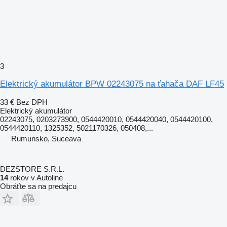
3
Elektrický akumulátor BPW 02243075 na ťahača DAF LF45
33 €
Bez DPH
Elektrický akumulátor
02243075, 0203273900, 0544420010, 0544420040, 0544420100,
0544420110, 1325352, 5021170326, 050408,...
Rumunsko, Suceava
DEZSTORE S.R.L.
14
rokov v Autoline
Obráťte sa na predajcu