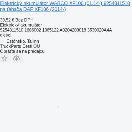
Elektrický akumulátor WABCO XF106 (01.14-) 9254811510
na ťahača DAF XF106 (2014-)
39,52 €
Bez DPH
Elektrický akumulátor
9254811510 1686002 1365122 A0204203018 3530020A4A
diesel
Estónsko, Tallinn
TruckParts Eesti OÜ
Obráťte sa na predajcu