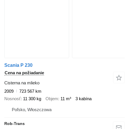
Scania P 230
Cena na požiadanie
Cisterna na mlieko
2009
723 567 km
Nosnosť
11 300 kg
Objem
11 m³
3 kabína
Poľsko, Włoszczowa
Rob-Trans