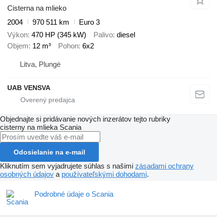
Cisterna na mlieko
2004
970 511 km
Euro 3
Výkon
470 HP (345 kW)
Palivo
diesel
Objem
12 m³
Pohon
6x2
Litva, Plungė
UAB VENSVA
Objednajte si pridávanie nových inzerátov tejto rubriky
cisterny na mlieka
Scania
Odosielanie na e-mail
Kliknutím sem vyjadrujete súhlas s našimi
zásadami ochrany
osobných údajov
a
používateľskými dohodami
.
Podrobné údaje o Scania