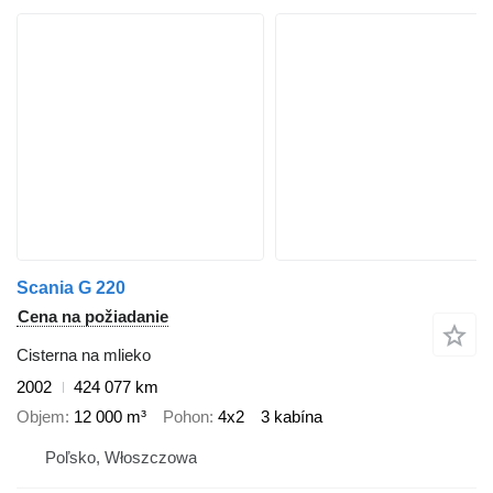
Scania G 220
Cena na požiadanie
Cisterna na mlieko
2002
424 077 km
Objem
12 000 m³
Pohon
4x2
3 kabína
Poľsko, Włoszczowa