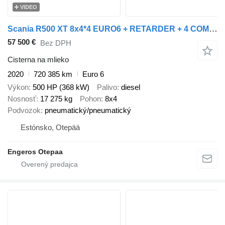
VIDEO
Scania R500 XT 8x4*4 EURO6 + RETARDER + 4 COMPARTMENTS 20000L
57 500 €
Bez DPH
Cisterna na mlieko
2020
720 385 km
Euro 6
Výkon
500 HP (368 kW)
Palivo
diesel
Nosnosť
17 275 kg
Pohon
8x4
Podvozok
pneumatický/pneumatický
Estónsko, Otepää
Engeros Otepaa