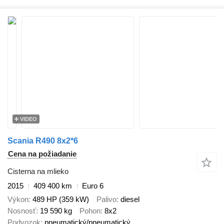
VIDEO
Scania R490 8x2*6
Cena na požiadanie
Cisterna na mlieko
2015
409 400 km
Euro 6
Výkon
489 HP (359 kW)
Palivo
diesel
Nosnosť
19 590 kg
Pohon
8x2
Podvozok
pneumatický/pneumatický