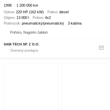
1998
1 200 000 km
Výkon
220 HP (162 kW)
Palivo
diesel
Objem
13 000 l
Pohon
4x2
Podvozok
pneumatický/pneumatický
3 kabína
Poľsko, Nagórki-Jabłoń
SAM-TECH SP. Z O.O.