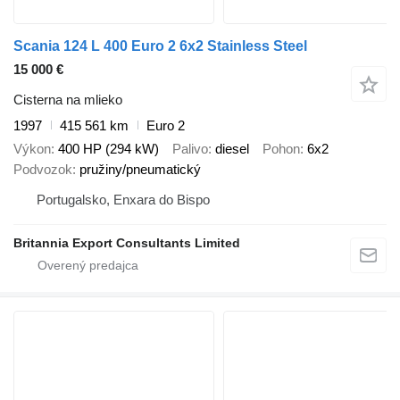
Scania 124 L 400 Euro 2 6x2 Stainless Steel
15 000 €
Cisterna na mlieko
1997
415 561 km
Euro 2
Výkon
400 HP (294 kW)
Palivo
diesel
Pohon
6x2
Podvozok
pružiny/pneumatický
Portugalsko, Enxara do Bispo
Britannia Export Consultants Limited