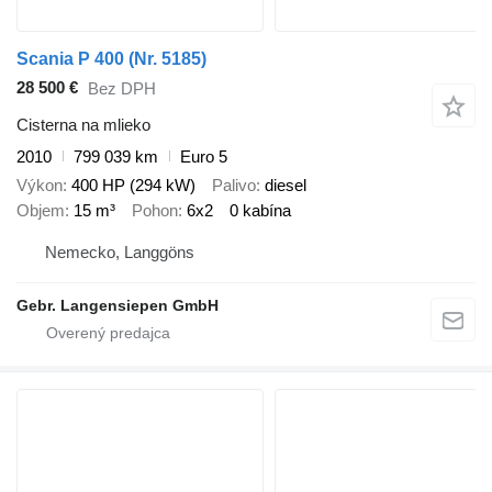
Scania P 400 (Nr. 5185)
28 500 €
Bez DPH
Cisterna na mlieko
2010
799 039 km
Euro 5
Výkon
400 HP (294 kW)
Palivo
diesel
Objem
15 m³
Pohon
6x2
0 kabína
Nemecko, Langgöns
Gebr. Langensiepen GmbH