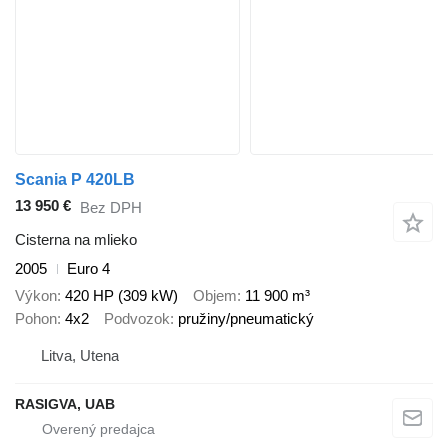
Scania P 420LB
13 950 €
Bez DPH
Cisterna na mlieko
2005
Euro 4
Výkon
420 HP (309 kW)
Objem
11 900 m³
Pohon
4x2
Podvozok
pružiny/pneumatický
Litva, Utena
RASIGVA, UAB