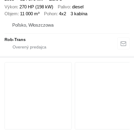
Výkon
270 HP (198 kW)
Palivo
diesel
Objem
11 000 m³
Pohon
4x2
3 kabína
Poľsko, Włoszczowa
Rob-Trans