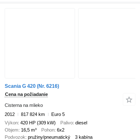
Scania G 420 (Nr. 6216)
Cena na požiadanie
Cisterna na mlieko
2012
817 824 km
Euro 5
Výkon
420 HP (309 kW)
Palivo
diesel
Objem
16,5 m³
Pohon
6x2
Podvozok
pružiny/pneumatický
3 kabína