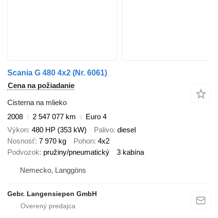
Scania G 480 4x2 (Nr. 6061)
Cena na požiadanie
Cisterna na mlieko
2008
2 547 077 km
Euro 4
Výkon
480 HP (353 kW)
Palivo
diesel
Nosnosť
7 970 kg
Pohon
4x2
Podvozok
pružiny/pneumatický
3 kabína
Nemecko, Langgöns
Gebr. Langensiepen GmbH