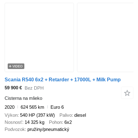
VIDEO
Scania R540 6x2 + Retarder + 17000L + Milk Pump
59 900 €
Bez DPH
Cisterna na mlieko
2020
624 565 km
Euro 6
Výkon
540 HP (397 kW)
Palivo
diesel
Nosnosť
14 325 kg
Pohon
6x2
Podvozok
pružiny/pneumatický