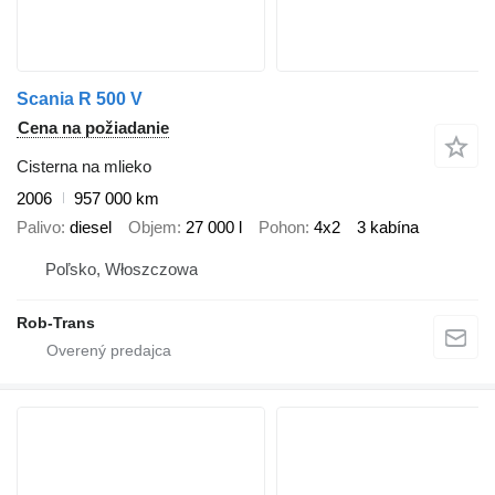
Scania R 500 V
Cena na požiadanie
Cisterna na mlieko
2006
957 000 km
Palivo
diesel
Objem
27 000 l
Pohon
4x2
3 kabína
Poľsko, Włoszczowa
Rob-Trans