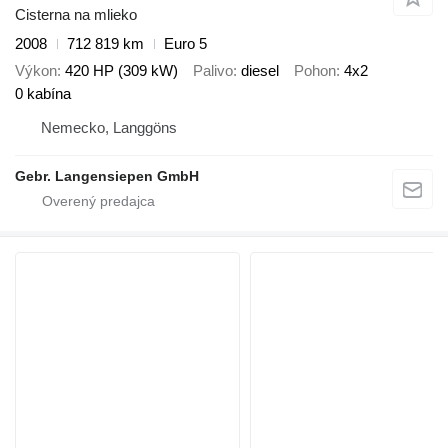
Cisterna na mlieko
2008
712 819 km
Euro 5
Výkon
420 HP (309 kW)
Palivo
diesel
Pohon
4x2
0 kabína
Nemecko, Langgöns
Gebr. Langensiepen GmbH