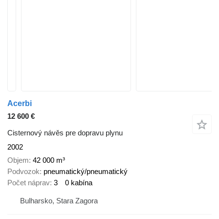
Acerbi
12 600 €
Cisternový návěs pre dopravu plynu
2002
Objem
42 000 m³
Podvozok
pneumatický/pneumatický
Počet náprav
3
0 kabína
Bulharsko, Stara Zagora