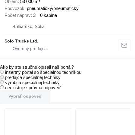
Objem
53 000 m³
Podvozok
pneumatický/pneumatický
Počet náprav
3
0 kabína
Bulharsko, Sofia
Solo Trucks Ltd.
Ako by ste stručne opísali náš portál?
inzertný portál so špeciálnou technikou
predajca špeciálnej techniky
výrobca špeciálnej techniky
neexistuje správna odpoveď
Vybrať odpoveď