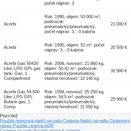
počet náprav: 3
Rok: 1990, objem: 53 000 m³,
podvozok:
Acerbi
21 000 €
pneumatický/pneumatický,
počet náprav: 3, : 0 kabína
Rok: 1995, objem: 52 m³, počet
Acerbi
20 500 €
náprav: 3, : 0 kabína
Acerbi Gas 50420
Rok: 2008, nosnosť: 21 860 kg,
Liter, LPG GPL gas
objem: 50,42 m³, podvozok:
32 900 €
tank, Gaz, 1
pneumatický/pneumatický,
Compartment
vlastná hmotnosť: 12 140 kg
Acerbi Gas 54.500
Rok: 1994, nosnosť: 25 250 kg,
Liter, LPG GPL
objem: 54,5 m³, podvozok:
25 900 €
Butane gas, 1
pneumatický/pneumatický,
Comp
vlastná hmotnosť: 11 550 kg
Pozri tiež
Použitá nerezová nádrž na vodu
Cisterna
Nádrž na naftu
Cisternový
náves
Použitá cisterna ADR
Cisterna na vodu
Použitý plynová cisterna