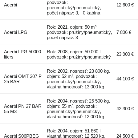
podvozok:
Acerbi
12 600 €
pneumatický/pneumatický,
počet náprav: 3, : 0 kabína
Rok: 2021, objem: 50 m³,
Acerbi LPG
podvozok: pružiny/pneumatický,
7 896 €
počet náprav: 3
Acerbi LPG 50000
Rok: 2008, objem: 50 000 l,
23 900 €
liters
podvozok: pružiny/pneumatický
Rok: 2002, nosnosť: 23 800 kg,
Acerbi OMT 307 P
objem: 52 m³, podvozok:
44 100 €
25 BAR
pneumatický/pneumatický,
vlastná hmotnosť: 13 000 kg
Rok: 2004, nosnosť: 25 500 kg,
Acerbi PN 27 BAR
objem: 55 m³, podvozok:
42 300 €
55 M3
pneumatický/pneumatický,
vlastná hmotnosť: 12 000 kg
Rok: 2004, objem: 51 860 l,
Acerbi S06PBEG
vlastná hmotnosť: 12 520 kg,
24 500 €