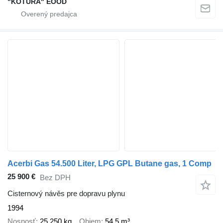
"KOTURA" EOOD
Acerbi Gas 54.500 Liter, LPG GPL Butane gas, 1 Comp
25 900 €
Bez DPH
Cisternový návěs pre dopravu plynu
1994
Nosnosť
25 250 kg
Objem
54,5 m³