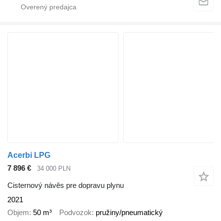
Acerbi LPG
7 896 €
34 000 PLN
Cisternový návěs pre dopravu plynu
2021
Objem
50 m³
Podvozok
pružiny/pneumatický