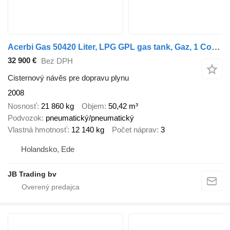
Acerbi Gas 50420 Liter, LPG GPL gas tank, Gaz, 1 Compartment
32 900 €
Bez DPH
Cisternový návěs pre dopravu plynu
2008
Nosnosť
21 860 kg
Objem
50,42 m³
Podvozok
pneumatický/pneumatický
Vlastná hmotnosť
12 140 kg
Počet náprav
3
Holandsko, Ede
JB Trading bv