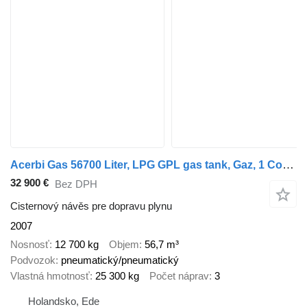
Acerbi Gas 56700 Liter, LPG GPL gas tank, Gaz, 1 Compartment
32 900 €
Bez DPH
Cisternový návěs pre dopravu plynu
2007
Nosnosť
12 700 kg
Objem
56,7 m³
Podvozok
pneumatický/pneumatický
Vlastná hmotnosť
25 300 kg
Počet náprav
3
Holandsko, Ede