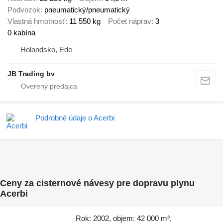
Podvozok
pneumatický/pneumatický
Vlastná hmotnosť
11 550 kg
Počet náprav
3
0 kabína
Holandsko, Ede
JB Trading bv
Podrobné údaje o Acerbi
Ceny za cisternové návesy pre dopravu plynu
Acerbi
Rok: 2002, objem: 42 000 m³,