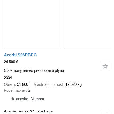
Acerbi S06PBEG
24 500 €
Cisternový návěs pre dopravu plynu
2004
Objem
51 860 l
Vlastná hmotnosť
12 520 kg
Počet náprav
3
Holandsko, Alkmaar
Anema Trucks & Spare Parts