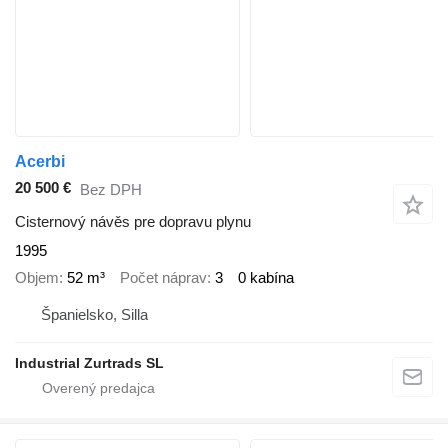
Acerbi
20 500 €
Bez DPH
Cisternový návěs pre dopravu plynu
1995
Objem
52 m³
Počet náprav
3
0 kabína
Španielsko, Silla
Industrial Zurtrads SL