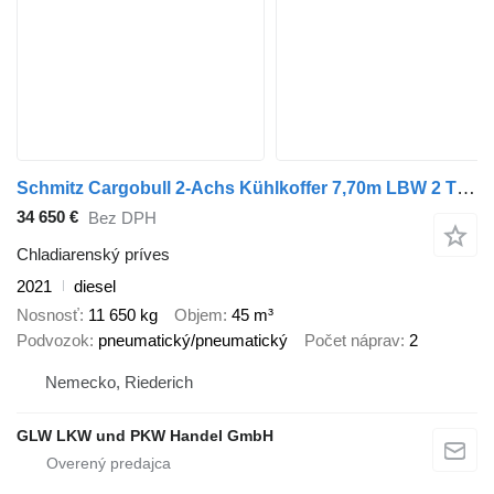
Schmitz Cargobull 2-Achs Kühlkoffer 7,70m LBW 2 T*CARRIER 1550
34 650 €
Bez DPH
Chladiarenský príves
2021
diesel
Nosnosť
11 650 kg
Objem
45 m³
Podvozok
pneumatický/pneumatický
Počet náprav
2
Nemecko, Riederich
GLW LKW und PKW Handel GmbH