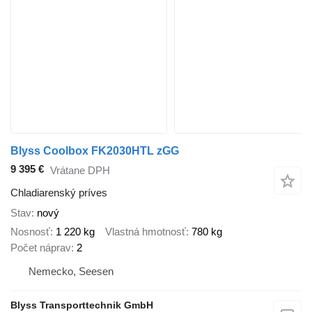
Blyss Coolbox FK2030HTL zGG
9 395 €
Vrátane DPH
Chladiarenský príves
Stav
nový
Nosnosť
1 220 kg
Vlastná hmotnosť
780 kg
Počet náprav
2
Nemecko, Seesen
Blyss Transporttechnik GmbH