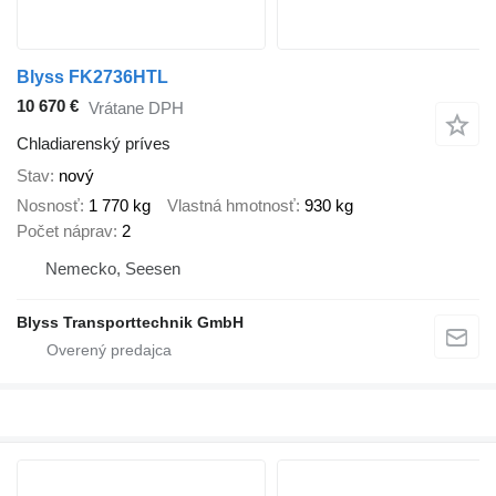
Blyss FK2736HTL
10 670 €
Vrátane DPH
Chladiarenský príves
Stav
nový
Nosnosť
1 770 kg
Vlastná hmotnosť
930 kg
Počet náprav
2
Nemecko, Seesen
Blyss Transporttechnik GmbH