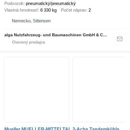
Podvozok
pneumatický/pneumatický
Vlastná hmotnosť
6 330 kg
Počet náprav
2
Nemecko, Sittensen
alga Nutzfahrzeug- und Baumaschinen GmbH & Co. KG
Mueller MUELLER-MITTELTAL 2-Achs Tandemkühlanhänger 7 m LBW*THERMOKING