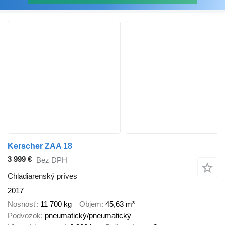
Kerscher ZAA 18
3 999 €
Bez DPH
Chladiarenský príves
2017
Nosnosť
11 700 kg
Objem
45,63 m³
Podvozok
pneumatický/pneumatický