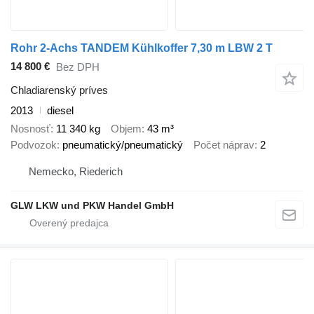
Rohr 2-Achs TANDEM Kühlkoffer 7,30 m LBW 2 T
14 800 €
Bez DPH
Chladiarenský príves
2013
diesel
Nosnosť
11 340 kg
Objem
43 m³
Podvozok
pneumatický/pneumatický
Počet náprav
2
Nemecko, Riederich
GLW LKW und PKW Handel GmbH