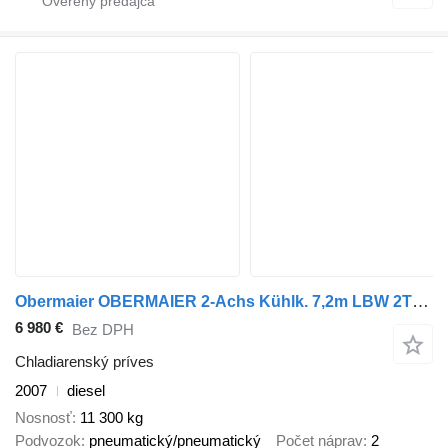
Obermaier OBERMAIER 2-Achs Kühlk. 7,2m LBW 2TO.*THERMOKING
6 980 €
Bez DPH
Chladiarenský príves
2007
diesel
Nosnosť
11 300 kg
Podvozok
pneumatický/pneumatický
Počet náprav
2