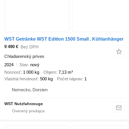
WST Getränke WST Edition 1500 Small , Kühlanhänger
9 490 €
Bez DPH
Chladiarenský príves
2024
Stav
nový
Nosnosť
1 000 kg
Objem
7,13 m³
Vlastná hmotnosť
500 kg
Počet náprav
1
Nemecko, Dorsten
WST Nutzfahrzeuge