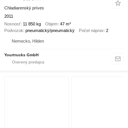
Chladiarenský príves
2011
Nosnosť
11 850 kg
Objem
47 m³
Podvozok
pneumatický/pneumatický
Počet náprav
2
Nemecko, Hilden
Yourtrucks GmbH