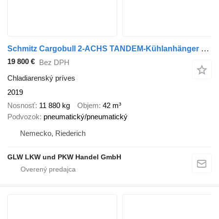
Schmitz Cargobull 2-ACHS TANDEM-Kühlanhänger 7,35 m LBW 2 T
19 800 €
Bez DPH
Chladiarenský príves
2019
Nosnosť
11 880 kg
Objem
42 m³
Podvozok
pneumatický/pneumatický
Nemecko, Riederich
GLW LKW und PKW Handel GmbH