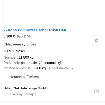
2- Achs Wüllhorst Carrier R950 UMt
3 900 €
Bez DPH
Chladiarenský príves
2009
diesel
Nosnosť
11 800 kg
Podvozok
pneumatický/pneumatický
Vlastná hmotnosť
6 200 kg
Počet náprav
2
Nemecko, Fließem
Billen Nutzfahrzeuge GmbH