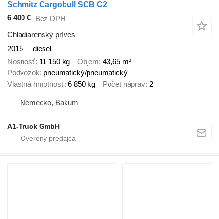
Schmitz Cargobull SCB C2
6 400 €
Bez DPH
Chladiarenský príves
2015
diesel
Nosnosť
11 150 kg
Objem
43,65 m³
Podvozok
pneumatický/pneumatický
Vlastná hmotnosť
6 850 kg
Počet náprav
2
Nemecko, Bakum
A1-Truck GmbH