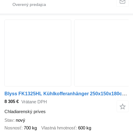
Blyss FK1325HL Kühlkofferanhänger 250x150x180cm 1300kg zGG
8 305 €
Vrátane DPH
Chladiarenský príves
Stav
nový
Nosnosť
700 kg
Vlastná hmotnosť
600 kg