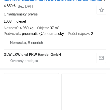
4 850 €
Bez DPH
Chladiarenský príves
1993
diesel
Nosnosť
4 960 kg
Objem
37 m³
Podvozok
pneumatický/pneumatický
Počet náprav
2
Nemecko, Riederich
GLW LKW und PKW Handel GmbH