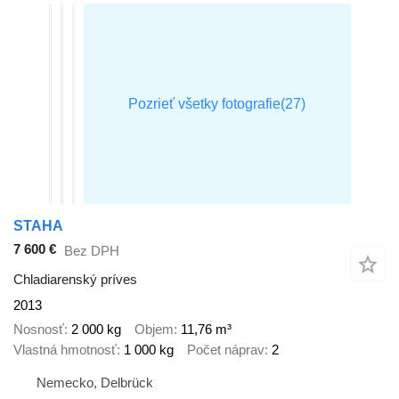
STAHA
7 600 €
Bez DPH
Chladiarenský príves
2013
Nosnosť
2 000 kg
Objem
11,76 m³
Vlastná hmotnosť
1 000 kg
Počet náprav
2
Nemecko, Delbrück