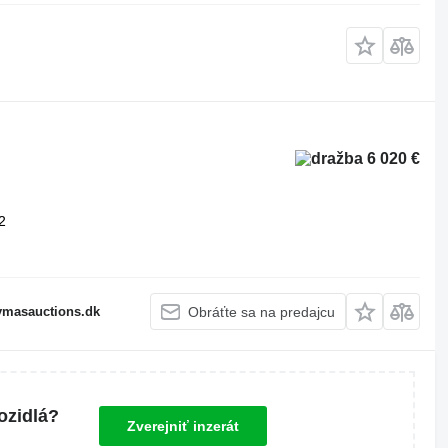
6 020 €
2
fymasauctions.dk
Obráťte sa na predajcu
ozidlá?
Zverejniť inzerát