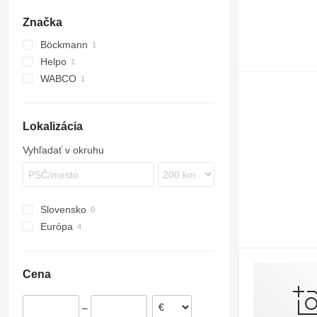
Značka
Böckmann
Helpo
WABCO
Lokalizácia
Vyhľadať v okruhu
Slovensko
Európa
Holandsko
Nemecko
Cena
Dánsko
Belgicko
–