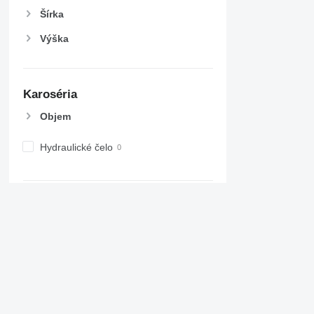
Šírka
Výška
Karoséria
Objem
Hydraulické čelo
Nápravy
ABS
EBS
Počet náprav