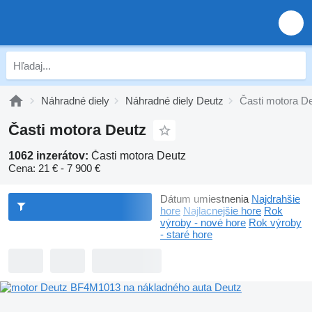
Náhradné diely
Náhradné diely Deutz
Časti motora D
Časti motora Deutz
1062 inzerátov:
Časti motora Deutz
Cena:
21 € - 7 900 €
Dátum umiestnenia
Najdrahšie
hore
Najlacnejšie hore
Rok
výroby - nové hore
Rok výroby
- staré hore