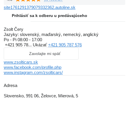
site1761291379079332362.autoline.sk
Prihlásiť sa k odberu u predávajúceho
Zsolt Čery
Jazyky:
slovenský, maďarský, nemecký, anglický
Po - Pi
08:00 - 17:00
+421 905 78...
Ukázať
+421 905 787 576
Zavolajte mi späť
www.zsolticars.sk
www.facebook.com/profile.php
www.instagram.com/zsolticars/
Adresa
Slovensko, 991 06, Želovce, Mierová, 5