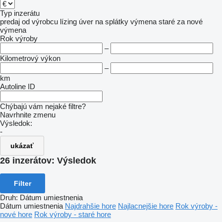
Typ inzerátu
predaj
od výrobcu
lízing
úver
na splátky
výmena staré za nové
výmena
Rok výroby
–
Kilometrový výkon
–
km
Autoline ID
Chýbajú vám nejaké filtre?
Navrhnite zmenu
Výsledok:
-
ukázať
26 inzerátov:
Výsledok
Filter
Druh
:
Dátum umiestnenia
Dátum umiestnenia
Najdrahšie hore
Najlacnejšie hore
Rok výroby -
nové hore
Rok výroby - staré hore