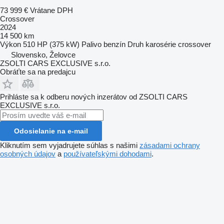
73 999 €
Vrátane DPH
Crossover
2024
14 500 km
Výkon
510 HP (375 kW)
Palivo
benzín
Druh karosérie
crossover
Slovensko, Želovce
ZSOLTI CARS EXCLUSIVE s.r.o.
Obráťte sa na predajcu
Prihláste sa k odberu nových inzerátov od ZSOLTI CARS
EXCLUSIVE s.r.o.
Odosielanie na e-mail
Kliknutím sem vyjadrujete súhlas s našimi
zásadami ochrany
osobných údajov
a
používateľskými dohodami
.