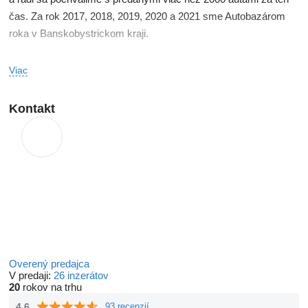
čas. Za rok 2017, 2018, 2019, 2020 a 2021 sme Autobazárom
roka v Banskobystrickom kraji.
Predavame a dovažame auta značky Fiat, BMW, Tesla, Ford,
Viac
Peugeot, Kia, Škoda, Alfa Romeo aj ostatne podľa vašich
požiadavok.
Kontakt
Predĺžené záruky nové a jazdené vozidlá.
Overený predajca
V predaji:
26 inzerátov
20
rokov na trhu
4.6
93 recenzií