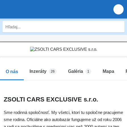
Inzeráty
Galéria
Mapa
O nás
26
1
ZSOLTI CARS EXCLUSIVE s.r.o.
Sme rodinná spoločnosť. My všetci, ktorí tu spoločne pracujeme
sme rodina. Oficiálne ako autobazár fungujeme už od roku 2006
a radi sa pochválime s predanými viac než 2000 autami za ten