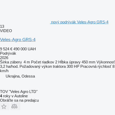
nový podrývák Veles-Agro GRS-4
13
VIDEO
Veles-Agro GRS-4
9 524 €
490 000 UAH
Podrývák
2026
Šírka záberu
4 m
Počet riadkov
2
Hĺbka úpravy
450 mm
Výkonnosť
3,2 ha/hod.
Požadovaný výkon traktora
300 HP
Pracovná rýchlosť
8
km/h
Ukrajina, Odessa
TOV "Veles Agro LTD"
4
roky v Autoline
Obráťte sa na predajcu