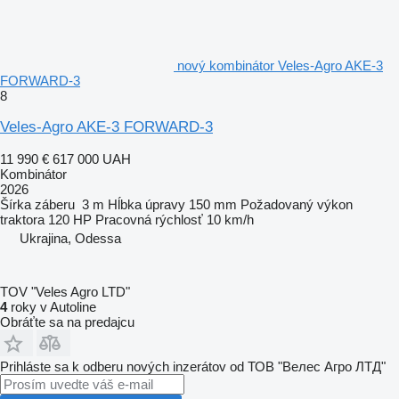
nový kombinátor Veles-Agro AKE-3
FORWARD-3
8
Veles-Agro AKE-3 FORWARD-3
11 990 €
617 000 UAH
Kombinátor
2026
Šírka záberu
3 m
Hĺbka úpravy
150 mm
Požadovaný výkon
traktora
120 HP
Pracovná rýchlosť
10 km/h
Ukrajina, Odessa
TOV "Veles Agro LTD"
4
roky v Autoline
Obráťte sa na predajcu
Prihláste sa k odberu nových inzerátov od ТОВ "Велес Агро ЛТД"