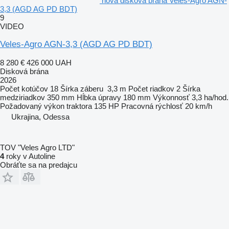
nová disková brána Veles-Agro AGN-
3,3 (AGD AG PD BDT)
9
VIDEO
Veles-Agro AGN-3,3 (AGD AG PD BDT)
8 280 €
426 000 UAH
Disková brána
2026
Počet kotúčov
18
Šírka záberu
3,3 m
Počet riadkov
2
Šírka
medziriadkov
350 mm
Hĺbka úpravy
180 mm
Výkonnosť
3,3 ha/hod.
Požadovaný výkon traktora
135 HP
Pracovná rýchlosť
20 km/h
Ukrajina, Odessa
TOV "Veles Agro LTD"
4
roky v Autoline
Obráťte sa na predajcu