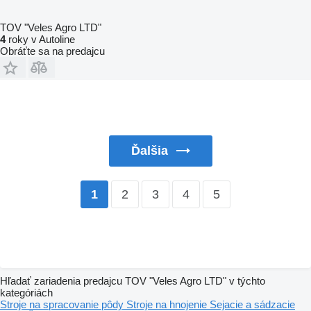
TOV "Veles Agro LTD"
4
roky v Autoline
Obráťte sa na predajcu
Ďalšia
2
3
4
5
1
Hľadať zariadenia predajcu TOV "Veles Agro LTD" v týchto
kategóriách
Stroje na spracovanie pôdy
Stroje na hnojenie
Sejacie a sádzacie