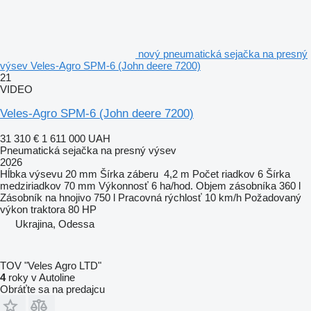
nový pneumatická sejačka na presný
výsev Veles-Agro SPM-6 (John deere 7200)
21
VIDEO
Veles-Agro SPM-6 (John deere 7200)
31 310 €
1 611 000 UAH
Pneumatická sejačka na presný výsev
2026
Hĺbka výsevu
20 mm
Šírka záberu
4,2 m
Počet riadkov
6
Šírka
medziriadkov
70 mm
Výkonnosť
6 ha/hod.
Objem zásobníka
360 l
Zásobník na hnojivo
750 l
Pracovná rýchlosť
10 km/h
Požadovaný
výkon traktora
80 HP
Ukrajina, Odessa
TOV "Veles Agro LTD"
4
roky v Autoline
Obráťte sa na predajcu