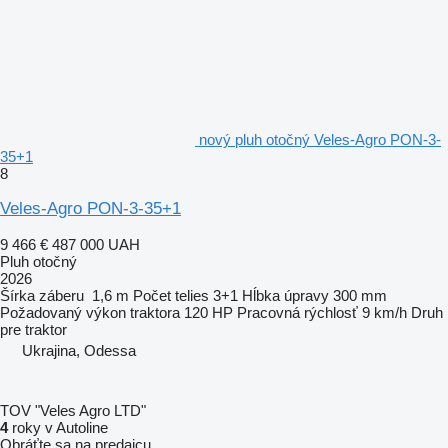
nový pluh otočný Veles-Agro PON-3-
35+1
8
Veles-Agro PON-3-35+1
9 466 €
487 000 UAH
Pluh otočný
2026
Šírka záberu
1,6 m
Počet telies
3+1
Hĺbka úpravy
300 mm
Požadovaný výkon traktora
120 HP
Pracovná rýchlosť
9 km/h
Druh
pre traktor
Ukrajina, Odessa
TOV "Veles Agro LTD"
4
roky v Autoline
Obráťte sa na predajcu