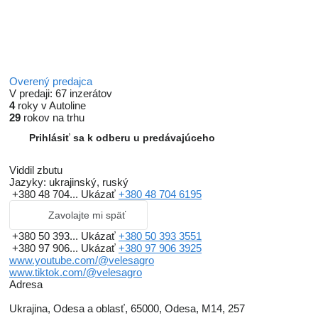
Overený predajca
V predaji:
67 inzerátov
4
roky v Autoline
29
rokov na trhu
Prihlásiť sa k odberu u predávajúceho
Viddil zbutu
Jazyky:
ukrajinský, ruský
+380 48 704...
Ukázať
+380 48 704 6195
Zavolajte mi späť
+380 50 393...
Ukázať
+380 50 393 3551
+380 97 906...
Ukázať
+380 97 906 3925
www.youtube.com/@velesagro
www.tiktok.com/@velesagro
Adresa
Ukrajina, Odesa a oblasť, 65000, Odesa, M14, 257