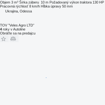
Objem
3 m³
Šírka záberu
10 m
Požadovaný výkon traktora
130 HP
Pracovná rýchlosť
8 km/h
Hĺbka úpravy
50 mm
Ukrajina, Odessa
TOV "Veles Agro LTD"
4
roky v Autoline
Obráťte sa na predajcu