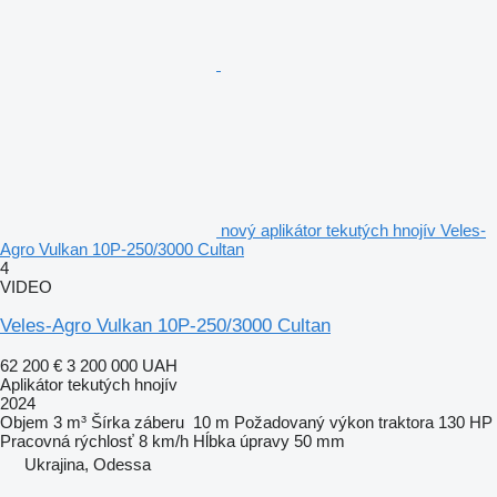
nový aplikátor tekutých hnojív Veles-
Agro Vulkan 10P-250/3000 Cultan
4
VIDEO
Veles-Agro Vulkan 10P-250/3000 Cultan
62 200 €
3 200 000 UAH
Aplikátor tekutých hnojív
2024
Objem
3 m³
Šírka záberu
10 m
Požadovaný výkon traktora
130 HP
Pracovná rýchlosť
8 km/h
Hĺbka úpravy
50 mm
Ukrajina, Odessa