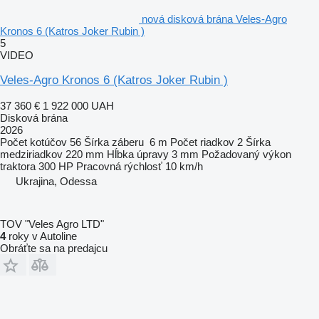
nová disková brána Veles-Agro
Kronos 6 (Katros Joker Rubin )
5
VIDEO
Veles-Agro Kronos 6 (Katros Joker Rubin )
37 360 €
1 922 000 UAH
Disková brána
2026
Počet kotúčov
56
Šírka záberu
6 m
Počet riadkov
2
Šírka
medziriadkov
220 mm
Hĺbka úpravy
3 mm
Požadovaný výkon
traktora
300 HP
Pracovná rýchlosť
10 km/h
Ukrajina, Odessa
TOV "Veles Agro LTD"
4
roky v Autoline
Obráťte sa na predajcu