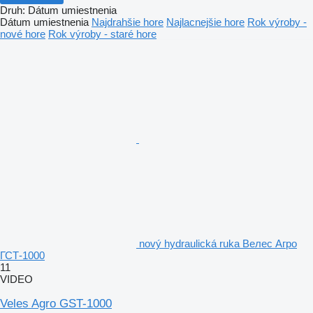
Druh
:
Dátum umiestnenia
Dátum umiestnenia
Najdrahšie hore
Najlacnejšie hore
Rok výroby -
nové hore
Rok výroby - staré hore
nový hydraulická ruka Велес Агро
ГСТ-1000
11
VIDEO
Veles Agro GST-1000