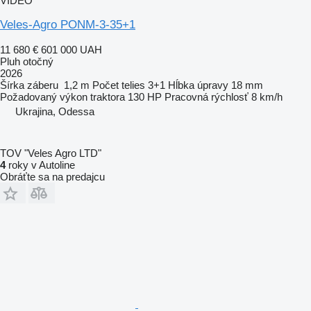
VIDEO
Veles-Agro PONM-3-35+1
11 680 €
601 000 UAH
Pluh otočný
2026
Šírka záberu
1,2 m
Počet telies
3+1
Hĺbka úpravy
18 mm
Požadovaný výkon traktora
130 HP
Pracovná rýchlosť
8 km/h
Ukrajina, Odessa
TOV "Veles Agro LTD"
4
roky v Autoline
Obráťte sa na predajcu