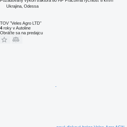
Požadovaný výkon traktora
80 HP
Pracovná rýchlosť
8 km/h
Ukrajina, Odessa
TOV "Veles Agro LTD"
4
roky v Autoline
Obráťte sa na predajcu