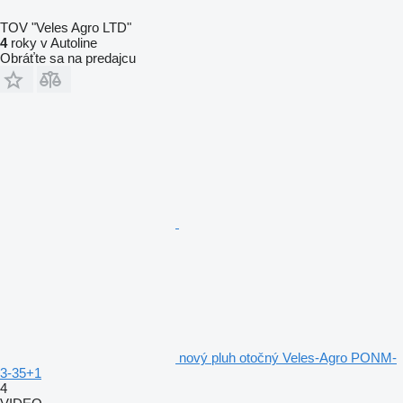
TOV "Veles Agro LTD"
4
roky v Autoline
Obráťte sa na predajcu
nový pluh otočný Veles-Agro PONM-
3-35+1
4