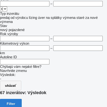
–
Typ inzerátu
predaj
od výrobcu
lízing
úver
na splátky
výmena staré za nové
výmena
Stav
nový
pojazdené
Rok výroby
–
Kilometrový výkon
–
km
Autoline ID
Chýbajú vám nejaké filtre?
Navrhnite zmenu
Výsledok:
-
ukázať
67 inzerátov:
Výsledok
Filter