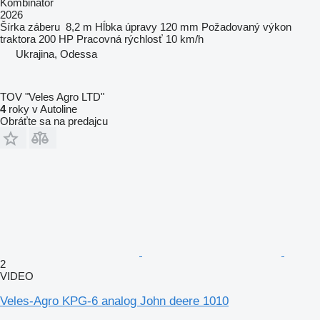
Kombinátor
2026
Šírka záberu
8,2 m
Hĺbka úpravy
120 mm
Požadovaný výkon
traktora
200 HP
Pracovná rýchlosť
10 km/h
Ukrajina, Odessa
TOV "Veles Agro LTD"
4
roky v Autoline
Obráťte sa na predajcu
2
VIDEO
Veles-Agro KPG-6 analog John deere 1010