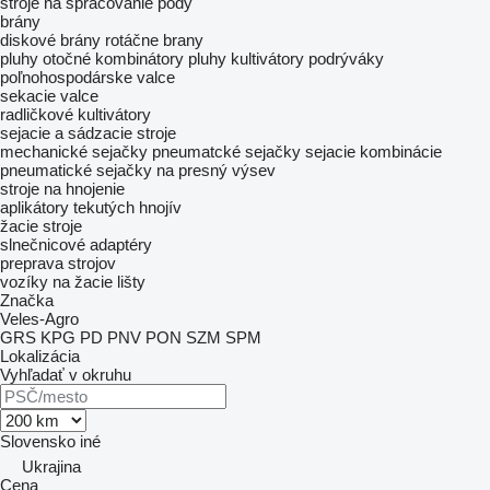
stroje na spracovanie pôdy
brány
diskové brány
rotáčne brany
pluhy otočné
kombinátory
pluhy
kultivátory
podrýváky
poľnohospodárske valce
sekacie valce
radličkové kultivátory
sejacie a sádzacie stroje
mechanické sejačky
pneumatcké sejačky
sejacie kombinácie
pneumatické sejačky na presný výsev
stroje na hnojenie
aplikátory tekutých hnojív
žacie stroje
slnečnicové adaptéry
preprava strojov
vozíky na žacie lišty
Značka
Veles-Agro
GRS
KPG
PD
PNV
PON
SZM
SPM
Lokalizácia
Vyhľadať v okruhu
Slovensko
iné
Ukrajina
Cena