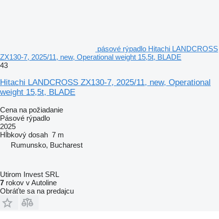
pásové rýpadlo Hitachi LANDCROSS
ZX130-7, 2025/11, new, Operational weight 15,5t, BLADE
43
Hitachi LANDCROSS ZX130-7, 2025/11, new, Operational
weight 15,5t, BLADE
Cena na požiadanie
Pásové rýpadlo
2025
Hĺbkový dosah
7 m
Rumunsko, Bucharest
Utirom Invest SRL
7
rokov v Autoline
Obráťte sa na predajcu