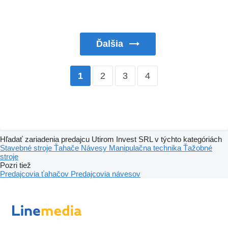
Ďalšia
2
3
4
1
Hľadať zariadenia predajcu Utirom Invest SRL v týchto kategóriách
Stavebné stroje
Ťahače
Návesy
Manipulačna technika
Ťažobné
stroje
Pozri tiež
Predajcovia ťahačov
Predajcovia návesov