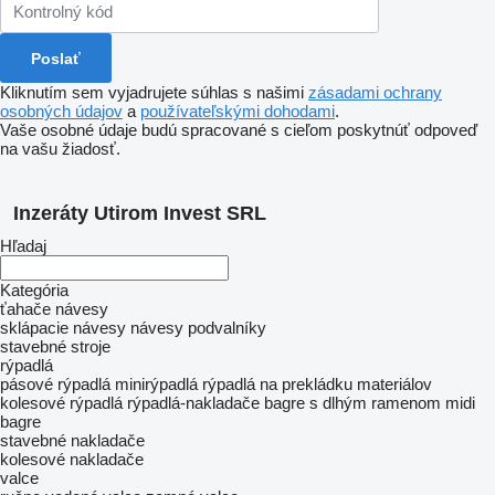
Kliknutím sem vyjadrujete súhlas s našimi
zásadami ochrany
osobných údajov
a
používateľskými dohodami
.
Vaše osobné údaje budú spracované s cieľom poskytnúť odpoveď
na vašu žiadosť.
Inzeráty Utirom Invest SRL
Hľadaj
Kategória
ťahače
návesy
sklápacie návesy
návesy podvalníky
stavebné stroje
rýpadlá
pásové rýpadlá
minirýpadlá
rýpadlá na prekládku materiálov
kolesové rýpadlá
rýpadlá-nakladače
bagre s dlhým ramenom
midi
bagre
stavebné nakladače
kolesové nakladače
valce