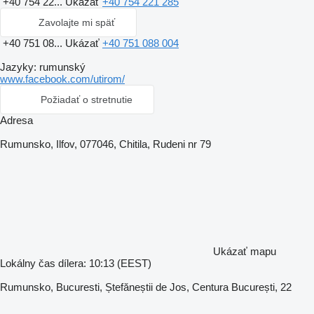
+40 754 22...
Ukázať
+40 754 221 285
Zavolajte mi späť
+40 751 08...
Ukázať
+40 751 088 004
Jazyky:
rumunský
www.facebook.com/utirom/
Požiadať o stretnutie
Adresa
Rumunsko, Ilfov, 077046, Chitila, Rudeni nr 79
Ukázať mapu
Lokálny čas dílera: 10:13 (EEST)
Rumunsko, Bucuresti, Ștefăneștii de Jos, Centura București, 22