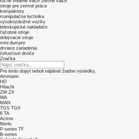
ručne vedené valce
zemné valce
stroje pre zemné práce
kompaktory
manipulačna technika
vysokozdvižné vozíky
teleskopické nakladače
ťažobné stroje
dobývacie stroje
mini dumpre
drviace zariadenia
čeľusťové drviče
Značka
Pre tento dopyt neboli nájdené žiadne výsledky.
Ammann
HD
Hitachi
ZW
ZX
WA
MAN
TGS
TGX
6
TA
Actros
Merlo
P-series
TF
B-series