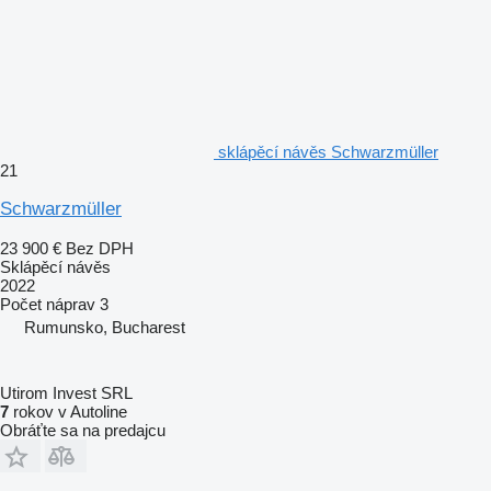
sklápěcí návěs Schwarzmüller
21
Schwarzmüller
23 900 €
Bez DPH
Sklápěcí návěs
2022
Počet náprav
3
Rumunsko, Bucharest
Utirom Invest SRL
7
rokov v Autoline
Obráťte sa na predajcu