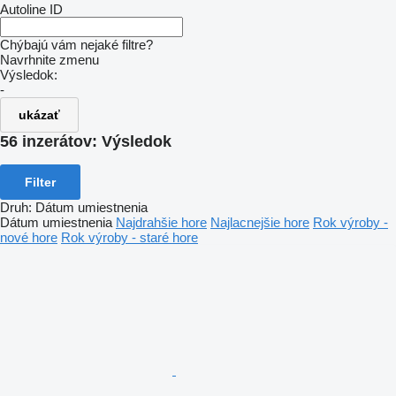
Autoline ID
Chýbajú vám nejaké filtre?
Navrhnite zmenu
Výsledok:
-
ukázať
56 inzerátov:
Výsledok
Filter
Druh
:
Dátum umiestnenia
Dátum umiestnenia
Najdrahšie hore
Najlacnejšie hore
Rok výroby -
nové hore
Rok výroby - staré hore