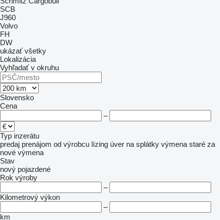
Schmitz Cargobull
SCB
J960
Volvo
FH
DW
ukázať všetky
Lokalizácia
Vyhľadať v okruhu
Slovensko
Cena
–
Typ inzerátu
predaj
prenájom
od výrobcu
lízing
úver
na splátky
výmena staré za
nové
výmena
Stav
nový
pojazdené
Rok výroby
–
Kilometrový výkon
–
km