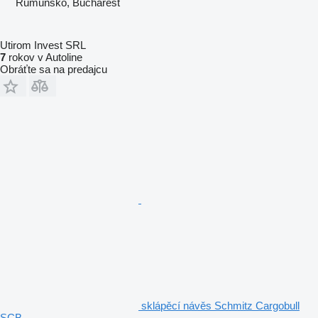
Rumunsko, Bucharest
Utirom Invest SRL
7
rokov v Autoline
Obráťte sa na predajcu
sklápěcí návěs Schmitz Cargobull
SCB