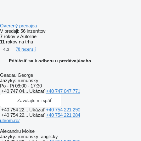
Overený predajca
V predaji:
56 inzerátov
7
rokov v Autoline
11
rokov na trhu
4.3
78 recenzií
Prihlásiť sa k odberu u predávajúceho
Geadau George
Jazyky:
rumunský
Po - Pi
09:00 - 17:30
+40 747 04...
Ukázať
+40 747 047 771
Zavolajte mi späť
+40 754 22...
Ukázať
+40 754 221 290
+40 754 22...
Ukázať
+40 754 221 284
utirom.ro/
Alexandru Moise
Jazyky:
rumunský, anglický