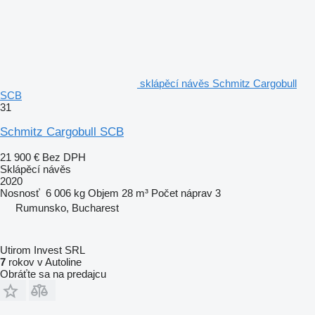
sklápěcí návěs Schmitz Cargobull
SCB
31
Schmitz Cargobull SCB
21 900 €
Bez DPH
Sklápěcí návěs
2020
Nosnosť
6 006 kg
Objem
28 m³
Počet náprav
3
Rumunsko, Bucharest
Utirom Invest SRL
7
rokov v Autoline
Obráťte sa na predajcu