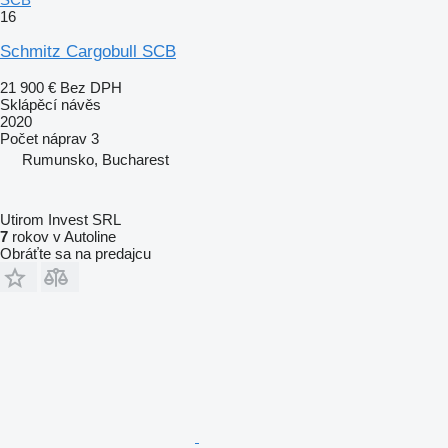
16
Schmitz Cargobull SCB
21 900 €
Bez DPH
Sklápěcí návěs
2020
Počet náprav
3
Rumunsko, Bucharest
Utirom Invest SRL
7
rokov v Autoline
Obráťte sa na predajcu