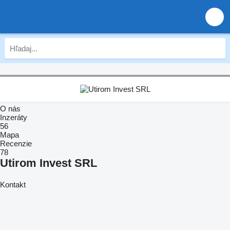
O nás
Inzeráty
56
Mapa
Recenzie
78
Utirom Invest SRL
Kontakt