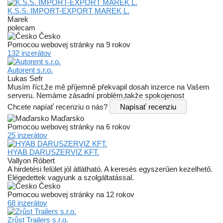
K.S.S. IMPORT-EXPORT MAREK L.
Marek
polecam
Česko
Pomocou webovej stránky na 9 rokov
132 inzerátov
Autorent s.r.o.
Lukas Sefr
Musím říct,že mě příjemně překvapil dosah inzerce na Vašem
serveru. Nemáme zásadní problém,takže spokojenost
Chcete napíať recenziu o nás?
Napísať recenziu
Maďarsko
Pomocou webovej stránky na 6 rokov
25 inzerátov
HYAB DARUSZERVIZ KFT.
Vallyon Róbert
A hirdetési felület jól átlátható. A keresés egyszerűen kezelhető.
Elégedettek vagyunk a szolgáltatással.
Česko
Pomocou webovej stránky na 12 rokov
68 inzerátov
Zrůst Trailers s.r.o.