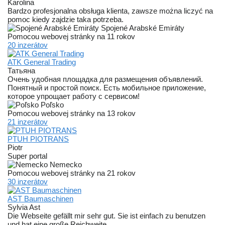
Karolina
Bardzo profesjonalna obsługa klienta, zawsze można liczyć na
pomoc kiedy zajdzie taka potrzeba.
Spojené Arabské Emiráty
Pomocou webovej stránky na 11 rokov
20 inzerátov
ATK General Trading
Татьяна
Очень удобная площадка для размещения объявлений.
Понятный и простой поиск. Есть мобильное приложение,
которое упрощает работу с сервисом!
Poľsko
Pomocou webovej stránky na 13 rokov
21 inzerátov
PTUH PIOTRANS
Piotr
Super portal
Nemecko
Pomocou webovej stránky na 21 rokov
30 inzerátov
AST Baumaschinen
Sylvia Ast
Die Webseite gefällt mir sehr gut. Sie ist einfach zu benutzen
und hat eine große Reichweite.