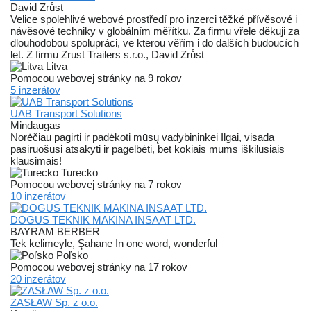
David Zrůst
Velice spolehlivé webové prostředí pro inzerci těžké přívěsové i
návěsové techniky v globálním měřítku. Za firmu vřele děkuji za
dlouhodobou spolupráci, ve kterou věřím i do dalších budoucích
let. Z firmu Zrust Trailers s.r.o., David Zrůst
Litva
Pomocou webovej stránky na 9 rokov
5 inzerátov
UAB Transport Solutions
Mindaugas
Norėčiau pagirti ir padėkoti mūsų vadybininkei Ilgai, visada
pasiruošusi atsakyti ir pagelbėti, bet kokiais mums iškilusiais
klausimais!
Turecko
Pomocou webovej stránky na 7 rokov
10 inzerátov
DOGUS TEKNIK MAKINA INSAAT LTD.
BAYRAM BERBER
Tek kelimeyle, Şahane In one word, wonderful
Poľsko
Pomocou webovej stránky na 17 rokov
20 inzerátov
ZASŁAW Sp. z o.o.