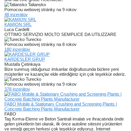
Taliansko
Pomocou webovej stránky na 9 rokov
48 inzerátov
KAMION SRL
Luca Cardelli
OTTIMO SERVIZIO MOLTO SEMPLICE DA UTILIZZARE
Turecko
Pomocou webovej stránky na 8 rokov
180 inzerátov
KARDEŞLER GRUP
Mustafa Çetinkaya
Bize sunmuş olduğunuz imkanlar doğrultusunda bizlere yeni
müşteriler ve kazançlar elde ettirdiğiniz için çok teşekkür ederiz.
Turecko
Pomocou webovej stránky na 9 rokov
378 inzerátov
FABO Mobile & Stationary Crushing and Screening Plants |
Concrete Batching Plants Manufacturer
FABO
Taş Kırma-Eleme ve Beton Santrali imalatı ve ihracatında önde
gelen şirketlerin biri olarak, ilk önce autoline sitesini yürütenleri
ve emeği geçen herkesi çok teşekkür ediyoruz. İnternet