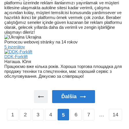
platformu üzerinde reklam ilanlarımızı yayınlamak ve müşteri
kitlesine ulaşmakta autoline sitesi kadar verimli, çalışma
açısından kolay, müşteri temsilcisi konusunda yardımsever ve
hazırlıklı ikinci bir platformu örnek vermek çok zordur. Beraber
çalıştığımız seneler içinde güven kazanan bir reklam platformu
olarak, gelecek yıllarda daha da verimli ve zengin işbirliğine
ulaşmayı dileriz!
Ukrajina
Pomocou webovej stránky na 14 rokov
5 inzerátov
DDK-Forklift
Наташа. Юля
Працюємо вже кілька років. Хороша торгова площадка для
продажу техніки та спецтехніки, має хороший сервіс з
обслуговування. Дякуємо за співпрацю!
Ďalšia
1
2
3
4
6
7
…
14
5