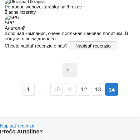
Ukrajina
Pomocou webovej stránky na 9 rokov
Žiadne inzeráty
SPG
Анатолий
Хорошая компания, очень лояльная ценовая политика. В
общем, я всем доволен.
Chcete napíať recenziu o nás?
Napísať recenziu
1
…
10
11
12
13
14
Napísať recenziu
Prečo Autoline?