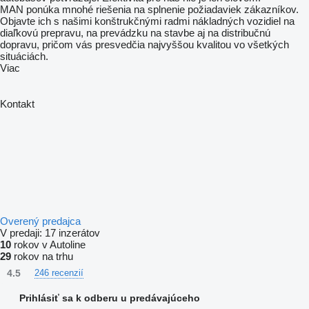
MAN ponúka mnohé riešenia na splnenie požiadaviek zákazníkov.
Objavte ich s našimi konštrukčnými radmi nákladných vozidiel na
diaľkovú prepravu, na prevádzku na stavbe aj na distribučnú
dopravu, pričom vás presvedčia najvyššou kvalitou vo všetkých
situáciách.
Viac
Kontakt
Overený predajca
V predaji:
17 inzerátov
10
rokov v Autoline
29
rokov na trhu
4.5
246 recenzií
Prihlásiť sa k odberu u predávajúceho