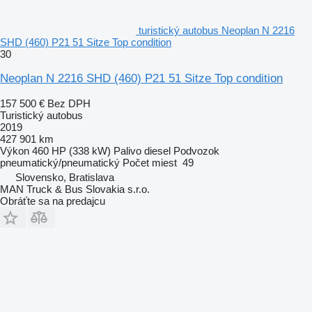
turistický autobus Neoplan N 2216
SHD (460) P21 51 Sitze Top condition
30
Neoplan N 2216 SHD (460) P21 51 Sitze Top condition
157 500 €
Bez DPH
Turistický autobus
2019
427 901 km
Výkon
460 HP (338 kW)
Palivo
diesel
Podvozok
pneumatický/pneumatický
Počet miest
49
Slovensko, Bratislava
MAN Truck & Bus Slovakia s.r.o.
Obráťte sa na predajcu