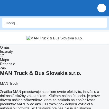
O nás
Inzeráty
17
Mapa
Recenzie
246
MAN Truck & Bus Slovakia s.r.o.
MAN Truck
Značka MAN predstavuje na celom svete efektivitu, inováciu a
dokonalé služby zákazníkom. Kľúčom nášho úspechu je práve
dôvera našich zákazníkov, ktorá sa zakladá na spoľahlivosti
produktov MAN. Viac ako 100 rokov nákladných vozidiel a
autobusov potvrdzuje: Efektivita pre nás nie je len slovom.