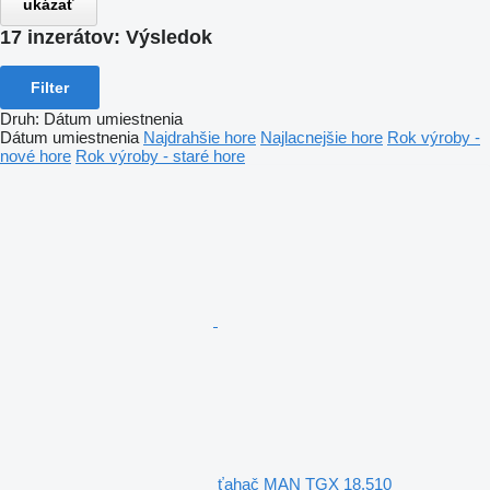
ukázať
17 inzerátov:
Výsledok
Filter
Druh
:
Dátum umiestnenia
Dátum umiestnenia
Najdrahšie hore
Najlacnejšie hore
Rok výroby -
nové hore
Rok výroby - staré hore
ťahač MAN TGX 18.510