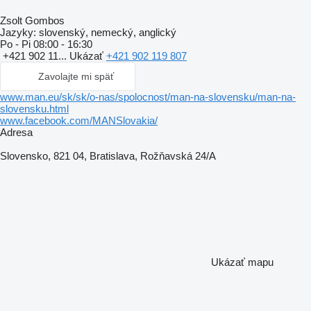
Zsolt Gombos
Jazyky:
slovenský, nemecký, anglický
Po - Pi
08:00 - 16:30
+421 902 11...
Ukázať
+421 902 119 807
Zavolajte mi späť
www.man.eu/sk/sk/o-nas/spolocnost/man-na-slovensku/man-na-
slovensku.html
www.facebook.com/MANSlovakia/
Adresa
Slovensko, 821 04, Bratislava, Rožňavská 24/A
Ukázať mapu