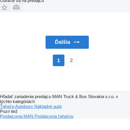
Obráťte sa na predajcu
Ďalšia
2
1
Hľadať zariadenia predajcu MAN Truck & Bus Slovakia s.r.o. v
týchto kategóriách
Ťahače
Autobusy
Nákladné autá
Pozri tiež
Predajcovia MAN
Predajcovia ťahačov