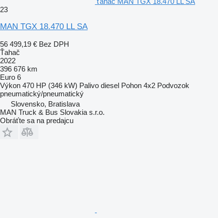
ťahač MAN TGX 18.470 LL SA
23
MAN TGX 18.470 LL SA
56 499,19 €
Bez DPH
Ťahač
2022
396 676 km
Euro 6
Výkon
470 HP (346 kW)
Palivo
diesel
Pohon
4x2
Podvozok
pneumatický/pneumatický
Slovensko, Bratislava
MAN Truck & Bus Slovakia s.r.o.
Obráťte sa na predajcu