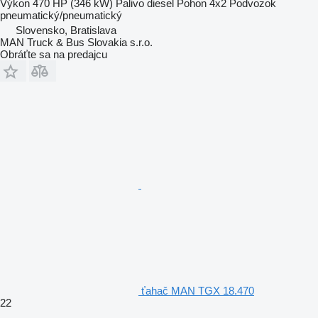
Výkon
470 HP (346 kW)
Palivo
diesel
Pohon
4x2
Podvozok
pneumatický/pneumatický
Slovensko, Bratislava
MAN Truck & Bus Slovakia s.r.o.
Obráťte sa na predajcu
ťahač MAN TGX 18.470
22