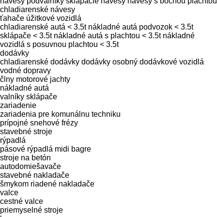
návesy podvalníky
sklápacie návesy
návesy s bočnou plachtou
chladiarenské návesy
ťahače
úžitkové vozidlá
chladiarenské autá < 3.5t
nákladné autá podvozok < 3.5t
sklápače < 3.5t
nákladné autá s plachtou < 3.5t
nákladné
vozidlá s posuvnou plachtou < 3.5t
dodávky
chladiarenské dodávky
dodávky osobný
dodávkové vozidlá
vodné dopravy
člny
motorové jachty
nákladné autá
valníky
sklápače
zariadenie
zariadenia pre komunálnu techniku
prípojné snehové frézy
stavebné stroje
rýpadlá
pásové rýpadlá
midi bagre
stroje na betón
autodomiešavače
stavebné nakladače
šmykom riadené nakladače
valce
cestné valce
priemyselné stroje