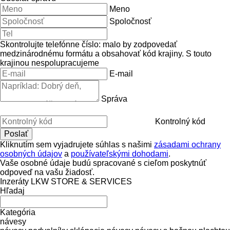
Meno
Spoločnosť
Skontrolujte telefónne číslo: malo by zodpovedať
medzinárodnému formátu a obsahovať kód krajiny.
S touto
krajinou nespolupracujeme
E-mail
Správa
Kontrolný kód
Kliknutím sem vyjadrujete súhlas s našimi
zásadami ochrany
osobných údajov
a
používateľskými dohodami
.
Vaše osobné údaje budú spracované s cieľom poskytnúť
odpoveď na vašu žiadosť.
Inzeráty LKW STORE & SERVICES
Hľadaj
Kategória
návesy