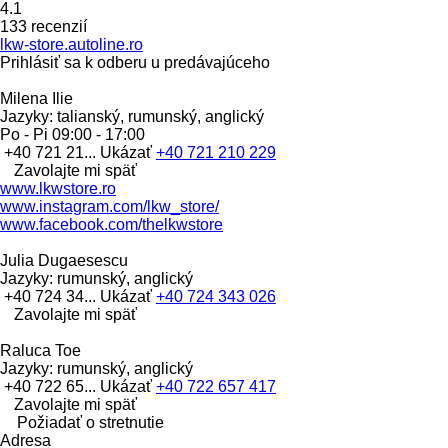
4.1
133 recenzií
lkw-store.autoline.ro
Prihlásiť sa k odberu u predávajúceho
Milena Ilie
Jazyky:
talianský, rumunský, anglický
Po - Pi
09:00 - 17:00
+40 721 21...
Ukázať
+40 721 210 229
Zavolajte mi späť
www.lkwstore.ro
www.instagram.com/lkw_store/
www.facebook.com/thelkwstore
Julia Dugaesescu
Jazyky:
rumunský, anglický
+40 724 34...
Ukázať
+40 724 343 026
Zavolajte mi späť
Raluca Toe
Jazyky:
rumunský, anglický
+40 722 65...
Ukázať
+40 722 657 417
Zavolajte mi späť
Požiadať o stretnutie
Adresa