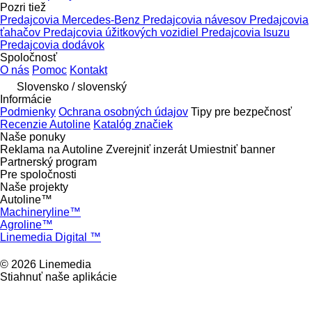
Pozri tiež
Predajcovia Mercedes-Benz
Predajcovia návesov
Predajcovia
ťahačov
Predajcovia úžitkových vozidiel
Predajcovia Isuzu
Predajcovia dodávok
Spoločnosť
O nás
Pomoc
Kontakt
Slovensko / slovenský
Informácie
Podmienky
Ochrana osobných údajov
Tipy pre bezpečnosť
Recenzie Autoline
Katalóg značiek
Naše ponuky
Reklama na Autoline
Zverejniť inzerát
Umiestniť banner
Partnerský program
Pre spoločnosti
Naše projekty
Autoline™
Machineryline™
Agroline™
Linemedia Digital ™
© 2026 Linemedia
Stiahnuť naše aplikácie