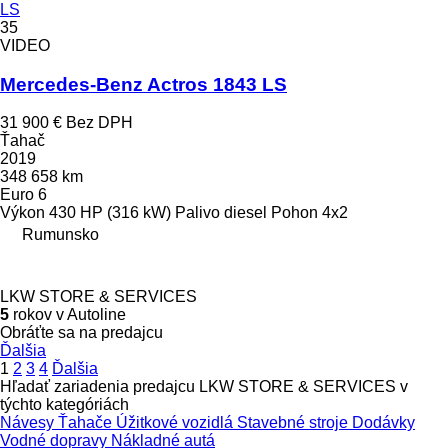
LS
35
VIDEO
Mercedes-Benz Actros 1843 LS
31 900 €
Bez DPH
Ťahač
2019
348 658 km
Euro 6
Výkon
430 HP (316 kW)
Palivo
diesel
Pohon
4x2
Rumunsko
LKW STORE & SERVICES
5
rokov v Autoline
Obráťte sa na predajcu
Ďalšia
1
2
3
4
Ďalšia
Hľadať zariadenia predajcu LKW STORE & SERVICES v
týchto kategóriách
Návesy
Ťahače
Úžitkové vozidlá
Stavebné stroje
Dodávky
Vodné dopravy
Nákladné autá