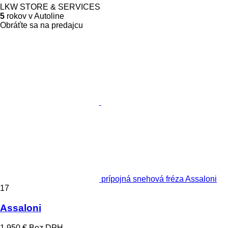
LKW STORE & SERVICES
5
rokov v Autoline
Obráťte sa na predajcu
prípojná snehová fréza Assaloni
17
Assaloni
1 950 €
Bez DPH