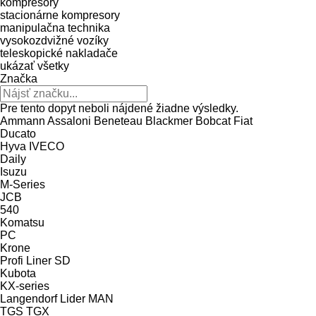
kompresory
stacionárne kompresory
manipulačna technika
vysokozdvižné vozíky
teleskopické nakladače
ukázať všetky
Značka
Pre tento dopyt neboli nájdené žiadne výsledky.
Ammann
Assaloni
Beneteau
Blackmer
Bobcat
Fiat
Ducato
Hyva
IVECO
Daily
Isuzu
M-Series
JCB
540
Komatsu
PC
Krone
Profi Liner
SD
Kubota
KX-series
Langendorf
Lider
MAN
TGS
TGX