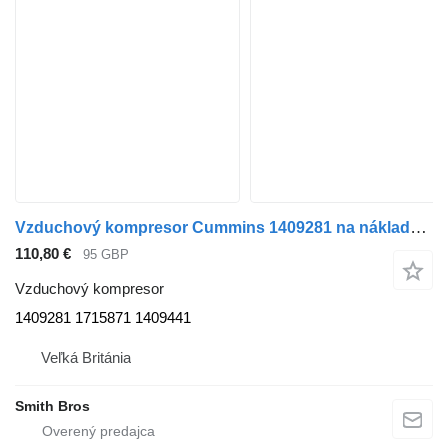
Vzduchový kompresor Cummins 1409281 na nákladného auta DAF LF CF XF XG
110,80 €
95 GBP
Vzduchový kompresor
1409281 1715871 1409441
Veľká Británia
Smith Bros