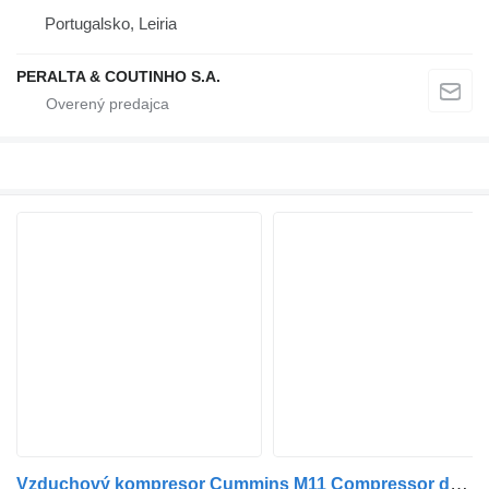
Portugalsko, Leiria
PERALTA & COUTINHO S.A.
Vzduchový kompresor Cummins M11 Compressor de Ar SS296 M11;N14 3049186 na nákladného auta Cummins