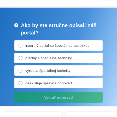
Ako by ste stručne opísali náš
portál?
inzertný portál so špeciálnou technikou
predajca špeciálnej techniky
výrobca špeciálnej techniky
neexistuje správna odpoveď
Vybrať odpoveď