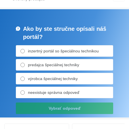
Ako by ste stručne opísali náš
portál?
inzertný portál so špeciálnou technikou
predajca špeciálnej techniky
výrobca špeciálnej techniky
neexistuje správna odpoveď
Vybrať odpoveď