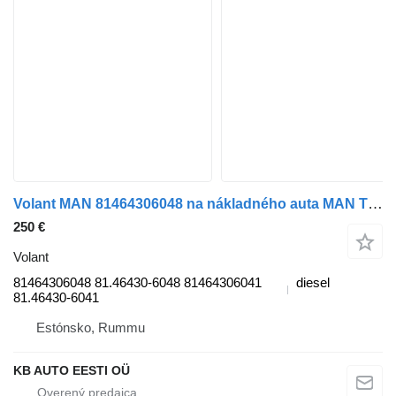
Volant MAN 81464306048 na nákladného auta MAN TGL, TGM, TGS, TGX (2005-2021)
250 €
Volant
81464306048 81.46430-6048 81464306041
diesel
81.46430-6041
Estónsko, Rummu
KB AUTO EESTI OÜ