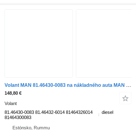
Volant MAN 81.46430-0083 na nákladného auta MAN TGL, TGM, TGS, TGX (2005-2021)
148,80 €
Volant
81.46430-0083 81.46432-6014 81464326014
diesel
81464300083
Estónsko, Rummu