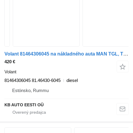
Volant 81464306045 na nákladného auta MAN TGL, TGM, TGS, TGX (2005-2021)
420 €
Volant
81464306045 81.46430-6045
diesel
Estónsko, Rummu
KB AUTO EESTI OÜ