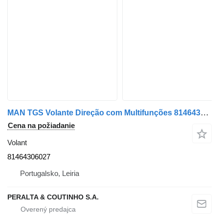
MAN TGS Volante Direção com Multifunções 81464306027 na nákladného auta MAN TGS, TGX, TGA, TGL, TGM
Cena na požiadanie
Volant
81464306027
Portugalsko, Leiria
PERALTA & COUTINHO S.A.