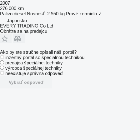
2007
276 000 km
Palivo
diesel
Nosnosť
2 950 kg
Pravé kormidlo
✓
Japonsko
EVERY TRADING Co Ltd
Obráťte sa na predajcu
Ako by ste stručne opísali náš portál?
inzertný portál so špeciálnou technikou
predajca špeciálnej techniky
výrobca špeciálnej techniky
neexistuje správna odpoveď
Vybrať odpoveď