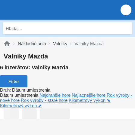
Nákladné autá
Valníky
Valníky Mazda
Valníky Mazda
6 inzerátov:
Valníky Mazda
Filter
Druh
:
Dátum umiestnenia
Dátum umiestnenia
Najdrahšie hore
Najlacnejšie hore
Rok výroby -
nové hore
Rok výroby - staré hore
Kilometrový výkon ⬊
Kilometrový výkon ⬈