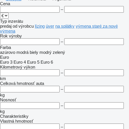
Cena
–
Typ inzerátu
predaj
od výrobcu
lízing
úver
na splátky
výmena staré za nové
výmena
Rok výroby
–
Farba
azúrovo modrá
biely
modrý
zelený
Euro
Euro 3
Euro 4
Euro 5
Euro 6
Kilometrový výkon
–
km
Celková hmotnosť auta
–
kg
Nosnosť
–
kg
Charakteristiky
Vlastná hmotnosť
–