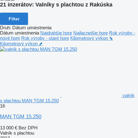
21 inzerátov:
Valníky s plachtou z Rakúska
Filter
Druh
:
Dátum umiestnenia
Dátum umiestnenia
Najdrahšie hore
Najlacnejšie hore
Rok výroby -
nové hore
Rok výroby - staré hore
Kilometrový výkon ⬊
Kilometrový výkon ⬈
valník
s plachtou MAN TGM 15.250
16
MAN TGM 15.250
13 000 €
Bez DPH
Valník s plachtou