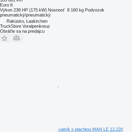
Euro 6
Výkon
238 HP (175 kW)
Nosnosť
8 160 kg
Podvozok
pneumatický/pneumatický
Rakúsko, Laakirchen
TruckStore Voralpenkreuz
Obráťte sa na predajcu
valník s plachtou MAN LE 12.220