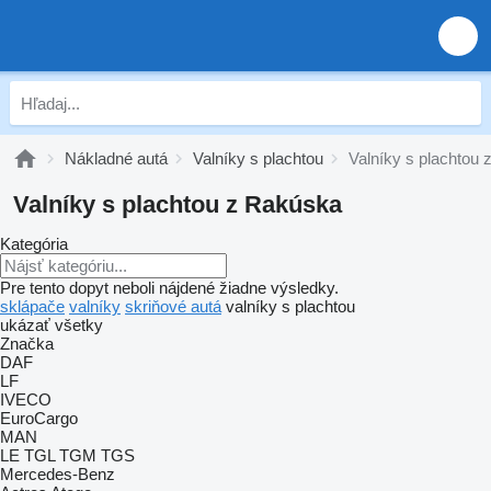
Nákladné autá
Valníky s plachtou
Valníky s plachtou
Valníky s plachtou z Rakúska
Kategória
Pre tento dopyt neboli nájdené žiadne výsledky.
sklápače
valníky
skriňové autá
valníky s plachtou
ukázať všetky
Značka
DAF
LF
IVECO
EuroCargo
MAN
LE
TGL
TGM
TGS
Mercedes-Benz