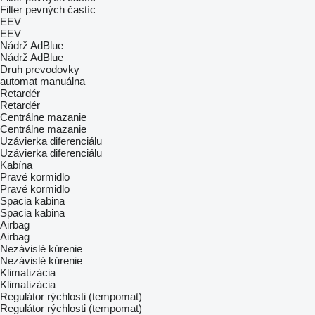
Filter pevných častíc
EEV
EEV
Nádrž AdBlue
Nádrž AdBlue
Druh prevodovky
automat
manuálna
Retardér
Retardér
Centrálne mazanie
Centrálne mazanie
Uzávierka diferenciálu
Uzávierka diferenciálu
Kabína
Pravé kormidlo
Pravé kormidlo
Spacia kabina
Spacia kabina
Airbag
Airbag
Nezávislé kúrenie
Nezávislé kúrenie
Klimatizácia
Klimatizácia
Regulátor rýchlosti (tempomat)
Regulátor rýchlosti (tempomat)