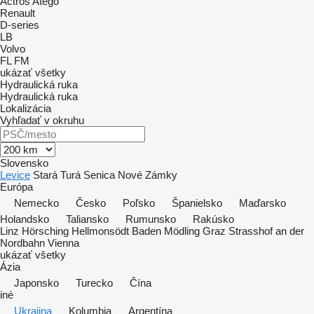
Actros
Atego
Renault
D-series
LB
Volvo
FL
FM
ukázať všetky
Hydraulická ruka
Hydraulická ruka
Lokalizácia
Vyhľadať v okruhu
Slovensko
Levice
Stará Turá
Senica
Nové Zámky
Európa
Nemecko
Česko
Poľsko
Španielsko
Maďarsko
Holandsko
Taliansko
Rumunsko
Rakúsko
Linz
Hörsching
Hellmonsödt
Baden
Mödling
Graz
Strasshof an der
Nordbahn
Vienna
ukázať všetky
Ázia
Japonsko
Turecko
Čína
iné
Ukrajina
Kolumbia
Argentína