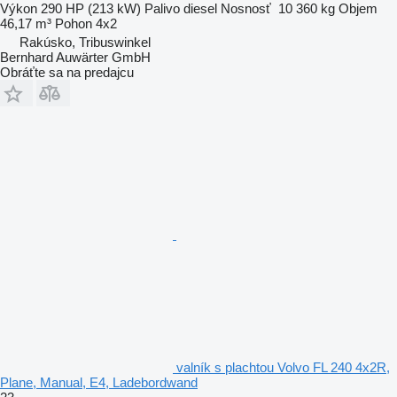
Výkon
290 HP (213 kW)
Palivo
diesel
Nosnosť
10 360 kg
Objem
46,17 m³
Pohon
4x2
Rakúsko, Tribuswinkel
Bernhard Auwärter GmbH
Obráťte sa na predajcu
valník s plachtou Volvo FL 240 4x2R,
Plane, Manual, E4, Ladebordwand