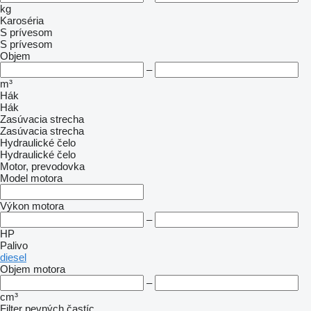
kg
Karoséria
S prívesom
S prívesom
Objem
–
m³
Hák
Hák
Zasúvacia strecha
Zasúvacia strecha
Hydraulické čelo
Hydraulické čelo
Motor, prevodovka
Model motora
Výkon motora
–
HP
Palivo
diesel
Objem motora
–
cm³
Filter pevných častíc