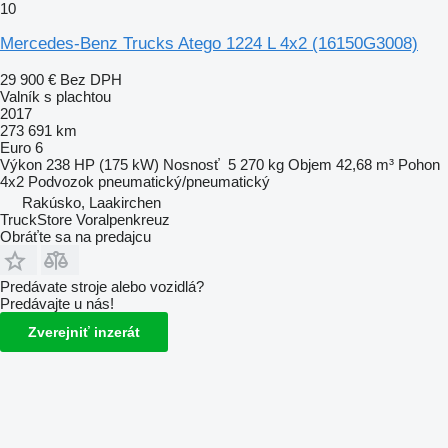
10
Mercedes-Benz Trucks Atego 1224 L 4x2
(16150G3008)
29 900 €
Bez DPH
Valník s plachtou
2017
273 691 km
Euro 6
Výkon
238 HP (175 kW)
Nosnosť
5 270 kg
Objem
42,68 m³
Pohon
4x2
Podvozok
pneumatický/pneumatický
Rakúsko, Laakirchen
TruckStore Voralpenkreuz
Obráťte sa na predajcu
Predávate stroje alebo vozidlá?
Predávajte u nás!
Zverejniť inzerát