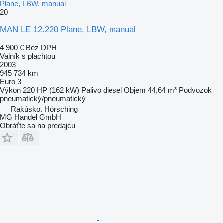
Plane, LBW, manual
20
MAN LE 12.220 Plane, LBW, manual
4 900 €
Bez DPH
Valník s plachtou
2003
945 734 km
Euro 3
Výkon
220 HP (162 kW)
Palivo
diesel
Objem
44,64 m³
Podvozok
pneumatický/pneumatický
Rakúsko, Hörsching
MG Handel GmbH
Obráťte sa na predajcu