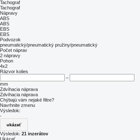
Tachograf
Tachograf
Nápravy
ABS
ABS
EBS
EBS
Podvozok
pneumatický/pneumatický
pružiny/pneumatický
Počet náprav
2 nápravy
Pohon
4x2
Rázvor kolies
–
mm
Zdvíhacia náprava
Zdvíhacia náprava
Chýbajú vám nejaké filtre?
Navrhnite zmenu
Výsledok:
-
ukázať
Výsledok:
21 inzerátov
Ukázať