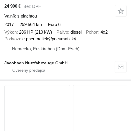
24 900 €
Bez DPH
Valník s plachtou
2017
299 564 km
Euro 6
Výkon
286 HP (210 kW)
Palivo
diesel
Pohon
4x2
Podvozok
pneumatický/pneumatický
Nemecko, Euskirchen (Dom-Esch)
Jacobsen Nutzfahrzeuge GmbH