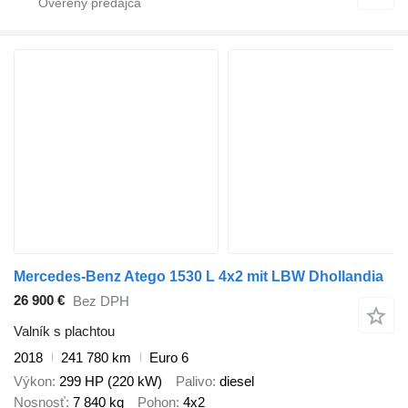
Mercedes-Benz Atego 1530 L 4x2 mit LBW Dhollandia
26 900 €
Bez DPH
Valník s plachtou
2018
241 780 km
Euro 6
Výkon
299 HP (220 kW)
Palivo
diesel
Nosnosť
7 840 kg
Pohon
4x2