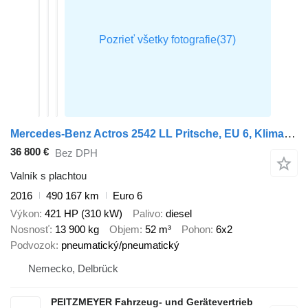
Mercedes-Benz Actros 2542 LL Pritsche, EU 6, Klima, Standklima
36 800 €
Bez DPH
Valník s plachtou
2016
490 167 km
Euro 6
Výkon
421 HP (310 kW)
Palivo
diesel
Nosnosť
13 900 kg
Objem
52 m³
Pohon
6x2
Podvozok
pneumatický/pneumatický
Nemecko, Delbrück
PEITZMEYER Fahrzeug- und Gerätevertrieb