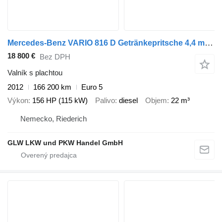
Mercedes-Benz VARIO 816 D Getränkepritsche 4,4 m*Nutzlast 3,3T
18 800 €
Bez DPH
Valník s plachtou
2012
166 200 km
Euro 5
Výkon
156 HP (115 kW)
Palivo
diesel
Objem
22 m³
Nemecko, Riederich
GLW LKW und PKW Handel GmbH