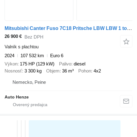
Mitsubishi Canter Fuso 7C18 Pritsche LBW LBW 1 to 3,3to Nutzl
26 900 €
Bez DPH
Valník s plachtou
2024
107 532 km
Euro 6
Výkon
175 HP (129 kW)
Palivo
diesel
Nosnosť
3 300 kg
Objem
36 m³
Pohon
4x2
Nemecko, Peine
Auto Henze