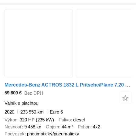
Mercedes-Benz ACTROS 1832 L Pritsche/Plane 7,20 m LBW 1,5 T
59 800 €
Bez DPH
Valník s plachtou
2020
233 950 km
Euro 6
Výkon
320 HP (235 kW)
Palivo
diesel
Nosnosť
9 458 kg
Objem
44 m³
Pohon
4x2
Podvozok
pneumatický/pneumatický