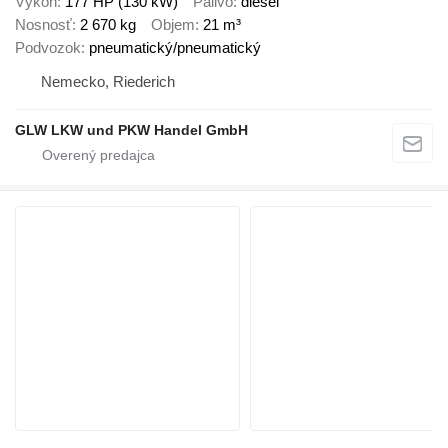
Výkon
177 HP (130 kW)
Palivo
diesel
Nosnosť
2 670 kg
Objem
21 m³
Podvozok
pneumatický/pneumatický
Nemecko, Riederich
GLW LKW und PKW Handel GmbH