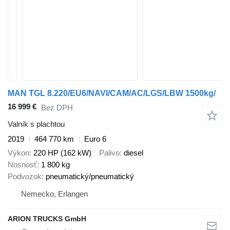
MAN TGL 8.220/EU6/NAVI/CAM/AC/LGS/LBW 1500kg/
16 999 €
Bez DPH
Valník s plachtou
2019
464 770 km
Euro 6
Výkon
220 HP (162 kW)
Palivo
diesel
Nosnosť
1 800 kg
Podvozok
pneumatický/pneumatický
Nemecko, Erlangen
ARION TRUCKS GmbH