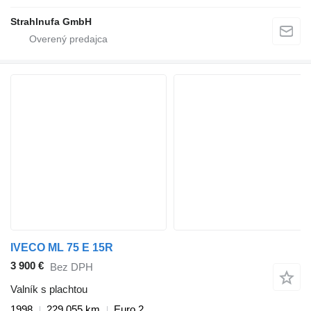
Strahlnufa GmbH
IVECO ML 75 E 15R
3 900 €
Bez DPH
Valník s plachtou
1998
229 055 km
Euro 2