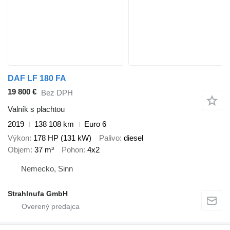
DAF LF 180 FA
19 800 €
Bez DPH
Valník s plachtou
2019
138 108 km
Euro 6
Výkon
178 HP (131 kW)
Palivo
diesel
Objem
37 m³
Pohon
4x2
Nemecko, Sinn
Strahlnufa GmbH