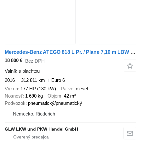
Mercedes-Benz ATEGO 818 L Pr. / Plane 7,10 m LBW 1 to. EDSCHA
18 800 €
Bez DPH
Valník s plachtou
2016
312 811 km
Euro 6
Výkon
177 HP (130 kW)
Palivo
diesel
Nosnosť
1 690 kg
Objem
42 m³
Podvozok
pneumatický/pneumatický
Nemecko, Riederich
GLW LKW und PKW Handel GmbH