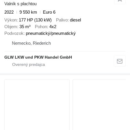
Valník s plachtou
2022
9 550 km
Euro 6
Výkon
177 HP (130 kW)
Palivo
diesel
Objem
35 m³
Pohon
4x2
Podvozok
pneumatický/pneumatický
Nemecko, Riederich
GLW LKW und PKW Handel GmbH