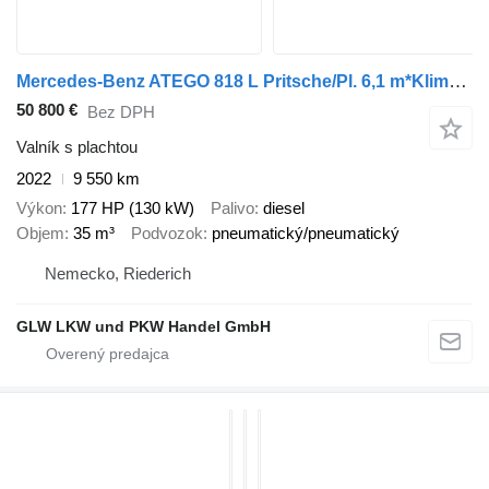
Mercedes-Benz ATEGO 818 L Pritsche/Pl. 6,1 m*Klima*Diff.-Sp
50 800 €
Bez DPH
Valník s plachtou
2022
9 550 km
Výkon
177 HP (130 kW)
Palivo
diesel
Objem
35 m³
Podvozok
pneumatický/pneumatický
Nemecko, Riederich
GLW LKW und PKW Handel GmbH