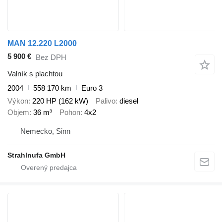
MAN 12.220 L2000
5 900 €
Bez DPH
Valník s plachtou
2004
558 170 km
Euro 3
Výkon
220 HP (162 kW)
Palivo
diesel
Objem
36 m³
Pohon
4x2
Nemecko, Sinn
Strahlnufa GmbH