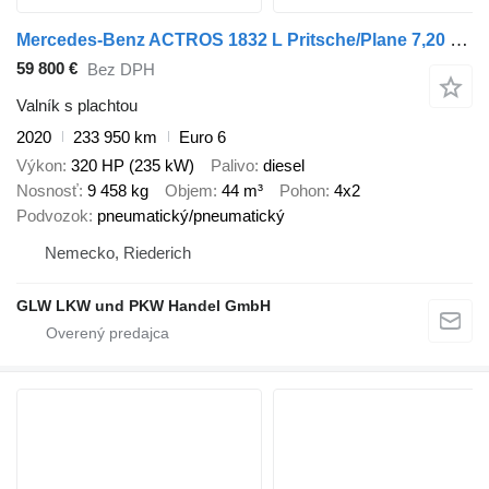
Mercedes-Benz ACTROS 1832 L Pritsche/Plane 7,20 m LBW 1,5 T
59 800 €
Bez DPH
Valník s plachtou
2020
233 950 km
Euro 6
Výkon
320 HP (235 kW)
Palivo
diesel
Nosnosť
9 458 kg
Objem
44 m³
Pohon
4x2
Podvozok
pneumatický/pneumatický
Nemecko, Riederich
GLW LKW und PKW Handel GmbH