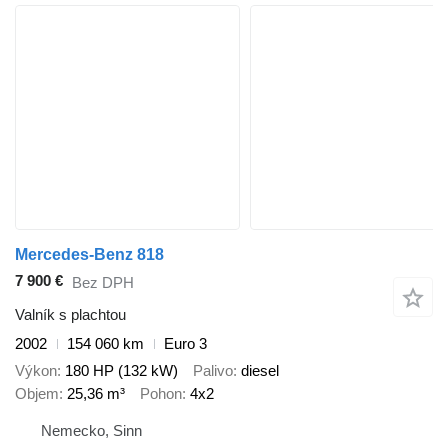
Mercedes-Benz 818
7 900 €
Bez DPH
Valník s plachtou
2002
154 060 km
Euro 3
Výkon
180 HP (132 kW)
Palivo
diesel
Objem
25,36 m³
Pohon
4x2
Nemecko, Sinn