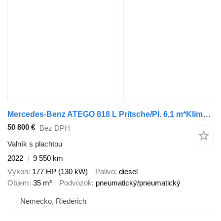
Mercedes-Benz ATEGO 818 L Pritsche/Pl. 6,1 m*Klima*Diff.-Sp
50 800 €
Bez DPH
Valník s plachtou
2022
9 550 km
Výkon
177 HP (130 kW)
Palivo
diesel
Objem
35 m³
Podvozok
pneumatický/pneumatický
Nemecko, Riederich