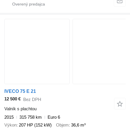
IVECO 75 E 21
12 500 €
Bez DPH
Valník s plachtou
2015
315 758 km
Euro 6
Výkon
207 HP (152 kW)
Objem
36,6 m³