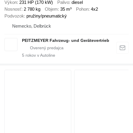
Výkon
231 HP (170 kW)
Palivo
diesel
Nosnosť
2 780 kg
Objem
35 m³
Pohon
4x2
Podvozok
pružiny/pneumatický
Nemecko, Delbrück
PEITZMEYER Fahrzeug- und Gerätevertrieb
5
rokov v Autoline