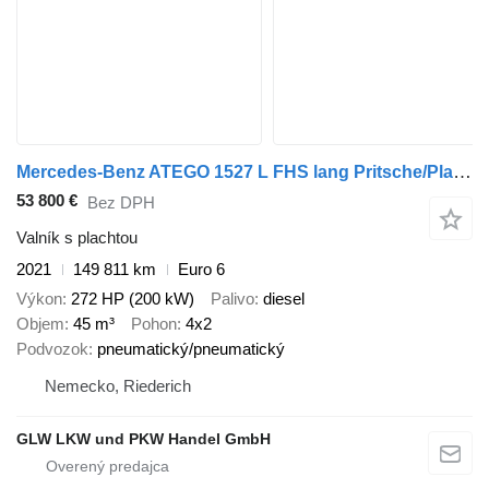
Mercedes-Benz ATEGO 1527 L FHS lang Pritsche/Plane 7,30 m
53 800 €
Bez DPH
Valník s plachtou
2021
149 811 km
Euro 6
Výkon
272 HP (200 kW)
Palivo
diesel
Objem
45 m³
Pohon
4x2
Podvozok
pneumatický/pneumatický
Nemecko, Riederich
GLW LKW und PKW Handel GmbH