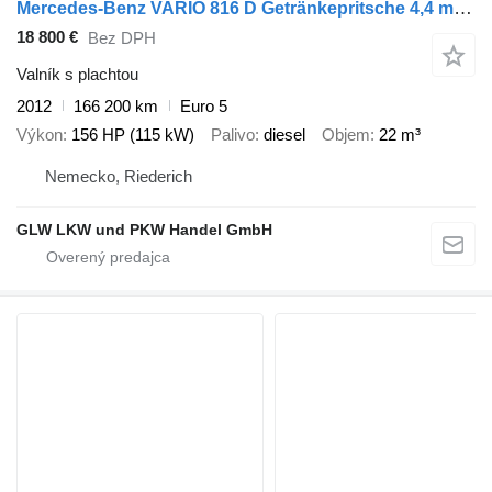
Mercedes-Benz VARIO 816 D Getränkepritsche 4,4 m*Nutzlast 3,3T
18 800 €
Bez DPH
Valník s plachtou
2012
166 200 km
Euro 5
Výkon
156 HP (115 kW)
Palivo
diesel
Objem
22 m³
Nemecko, Riederich
GLW LKW und PKW Handel GmbH