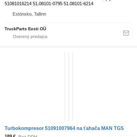
51081016214 51.08101-0795 51.08101-6214
Estónsko, Tallinn
TruckParts Eesti OÜ
Turbokompresor 51091007964 na ťahača MAN TGS
189 €
Bez DPH