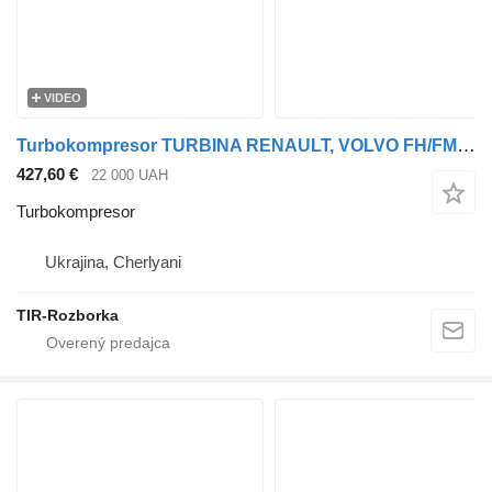
VIDEO
Turbokompresor TURBINA RENAULT, VOLVO FH/FM/T DTI13/MD13 EURO 6 21989961 na ťahača FH
427,60 €
22 000 UAH
Turbokompresor
Ukrajina, Cherlyani
TIR-Rozborka