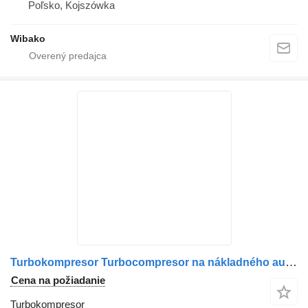
Poľsko, Kojszówka
Wibako
Turbokompresor Turbocompresor na nákladného auta MAN 51091007856 / Turbină MAN 51091017049 / Turbină MAN 51091019049
Cena na požiadanie
Turbokompresor