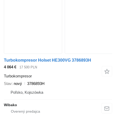
Turbokompresor Holset HE300VG 3786893H
4 064 €
17 500 PLN
Turbokompresor
Stav
nový
3786893H
Poľsko, Kojszówka
Wibako