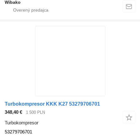
Wibako
Turbokompresor KKK K27 53279706701
348,40 €
1 500 PLN
Turbokompresor
53279706701