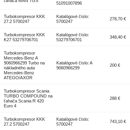
ťahača MAN TGS
51091007896
Turbokompresor KKK
Katalógové číslo:
278,70 €
27.2 5700247
5700247
Turbokompresor KKK
Katalógové číslo:
348,40 €
K27 53279706701
53279706701
Turbokompresor
Mercedes-Benz A
9060966299 Turbo na
Katalógové číslo: A
200 €
nákladného auta
9060966299
Mercedes-Benz
ATEGO/AXOR
Turbokompresor Scania
TURBO COMPOUND na
288 €
ťahača Scania R 420
Euro 4
Turbokompresor KKK
Katalógové číslo:
743,10 €
27.2 5700247
5700247