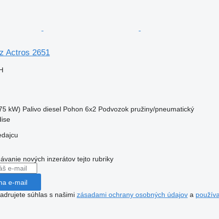
z Actros 2651
H
75 kW)
Palivo
diesel
Pohon
6x2
Podvozok
pružiny/pneumatický
dise
edajcu
dávanie nových inzerátov tejto rubriky
na e-mail
jadrujete súhlas s našimi
zásadami ochrany osobných údajov
a
použív