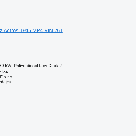
z Actros 1945 MP4 VIN 261
30 kW)
Palivo
diesel
Low Deck
✓
vice
s.r.o.
edajcu