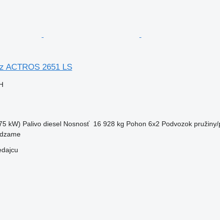
z ACTROS 2651 LS
H
75 kW)
Palivo
diesel
Nosnosť
16 928 kg
Pohon
6x2
Podvozok
pružiny
ndzame
edajcu