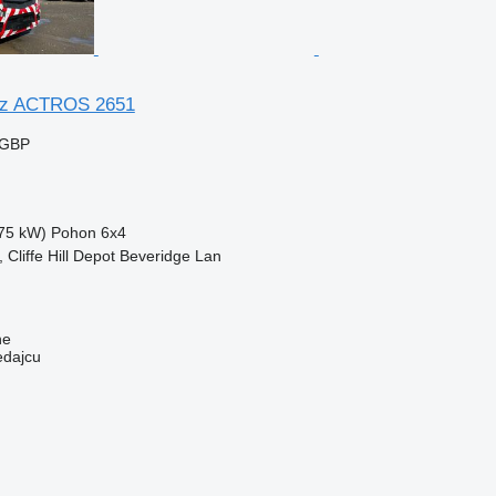
nz ACTROS 2651
 GBP
75 kW)
Pohon
6x4
, Cliffe Hill Depot Beveridge Lan
ne
edajcu