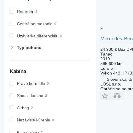
Retardér
Centrálne mazanie
9
Uzávierka diferenciálu
Mercedes-Benz
Typ pohonu
24 900 €
Bez DP
Ťahač
2019
895 600 km
Euro 6
Kabína
Výkon
449 HP (3
Slovensko, Br
Pravé kormidlo
LOSL s.r.o.
Obráťte sa na pr
Spacia kabina
Airbag
Nezávislé kúrenie
Klimatizácia