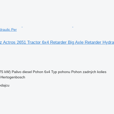
draulic Per
 Actros 2651 Tractor 6x4 Retarder Big Axle Retarder Hydra
75 kW)
Palivo
diesel
Pohon
6x4
Typ pohonu
Pohon zadných kolies
s-Hertogenbosch
edajcu