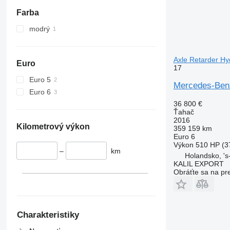
Actros 2553
Farba
Actros 2645
modrý
Actros 2646
Actros 2648
Axle Retarder Hy
Actros 2651
Euro
17
Actros 2653
Euro 5
Mercedes-Benz
Actros 2663
Euro 6
Actros 3340
36 800 €
Actros 3348
Ťahač
2016
Actros 3351
Kilometrový výkon
359 159 km
Actros 3363
Euro 6
Výkon
510 HP (3
Actros 4048
–
km
Holandsko, '
Actros 4151
KALIL EXPORT
Actros 4163
Obráťte sa na pr
Charakteristiky