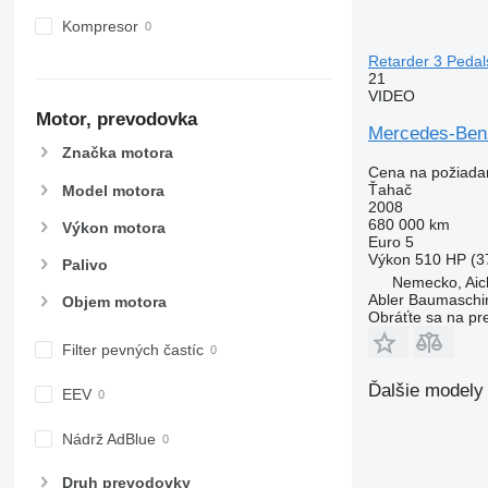
Kompresor
Retarder 3 Pedal
21
VIDEO
Motor, prevodovka
Mercedes-Benz
Značka motora
Cena na požiada
Ťahač
Model motora
2008
680 000 km
Výkon motora
Euro 5
Výkon
510 HP (3
Palivo
Nemecko, Aic
Abler Baumaschi
Objem motora
Obráťte sa na pr
Filter pevných častíc
Ďalšie modely
EEV
Nádrž AdBlue
Druh prevodovky