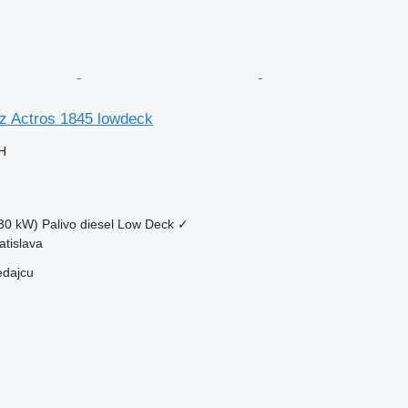
 Actros 1845 lowdeck
H
30 kW)
Palivo
diesel
Low Deck
✓
atislava
edajcu