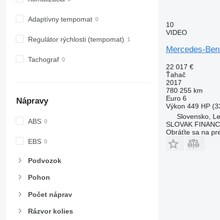
Adaptívny tempomat
10
VIDEO
Regulátor rýchlosti (tempomat)
Mercedes-Ben
Tachograf
22 017 €
Ťahač
2017
780 255 km
Euro 6
Nápravy
Výkon
449 HP (3
Slovensko, Le
ABS
SLOVAK FINANCE 
Obráťte sa na pr
EBS
Podvozok
Pohon
Počet náprav
Rázvor kolies