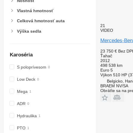
Nosnosť
Vlastná hmotnosť
Celková hmotnosť auta
21
VIDEO
Výška sedla
Mercedes-Ben
23 750 €
Bez DP
Karoséria
Ťahač
2012
498 538 km
S poloprívesom
Euro 5
Výkon
510 HP (3
Low Deck
Belgicko, Ha
BRAEM NV/SA
Obráťte sa na pr
Mega
ADR
Hydraulika
PTO