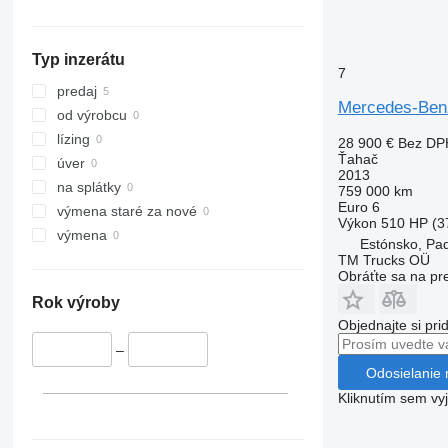
Actros 1945
Arocs 3345
Actros 1963
Arocs 3351
Typ inzerátu
Actros 2036
Arocs 3358
7
Actros 2040
predaj
Mercedes-Ben
Actros 2043
od výrobcu
Actros 2044
lízing
28 900 €
Bez DP
Actros 2045
Ťahač
úver
2013
Actros 2046
na splátky
759 000 km
Actros 2442
Euro 6
výmena staré za nové
Výkon
510 HP (3
Actros 2443
výmena
Estónsko, Pa
Actros 2445
TM Trucks OÜ
Obráťte sa na pr
Actros 2540
Rok výroby
Actros 2541
Objednajte si pri
Actros 2542
–
Actros 2543
Odosielanie 
Actros 2545
Kliknutím sem vy
Actros 2546
Actros 2548
Actros 2551