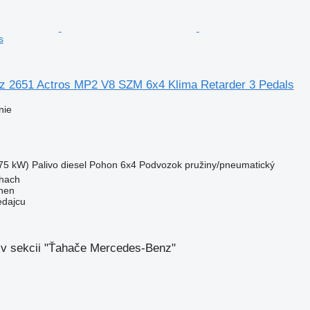
s
 2651 Actros MP2 V8 SZM 6x4 Klima Retarder 3 Pedals
nie
75 kW)
Palivo
diesel
Pohon
6x4
Podvozok
pružiny/pneumatický
hach
nen
edajcu
 v sekcii "Ťahače Mercedes-Benz"