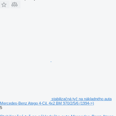
stabilizačná tyč na nákladného auta
Mercedes-Benz Atego 4-Cil. 4x2 BM 970/2/5/6 (1994->)
5