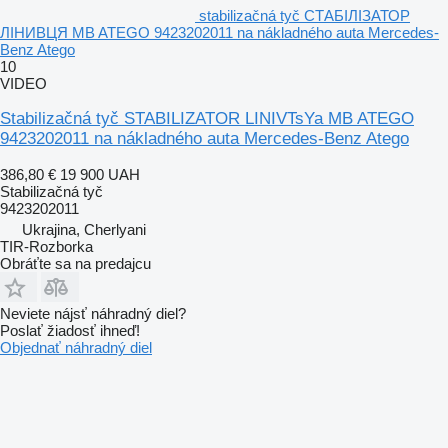
stabilizačná tyč СТАБІЛІЗАТОР
ЛІНИВЦЯ MB ATEGO 9423202011 na nákladného auta Mercedes-
Benz Atego
10
VIDEO
Stabilizačná tyč STABILIZATOR LINIVTsYa MB ATEGO
9423202011 na nákladného auta Mercedes-Benz Atego
386,80 €
19 900 UAH
Stabilizačná tyč
9423202011
Ukrajina, Cherlyani
TIR-Rozborka
Obráťte sa na predajcu
Neviete nájsť náhradný diel?
Poslať žiadosť ihneď!
Objednať náhradný diel