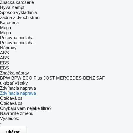
Značka karosérie
Hyva
Kempf
Spôsob vykladania
zadná
z dvoch strán
Karoséria
Mega
Mega
Posuvná podlaha
Posuvná podlaha
Nápravy
ABS
ABS
EBS
EBS
Značka náprav
BPW
BPW ECO Plus
JOST
MERCEDES-BENZ
SAF
ukázať všetky
Zdvíhacia náprava
Zdvíhacia náprava
Otáčavá os
Otáčavá os
Chýbajú vám nejaké filtre?
Navrhnite zmenu
Výsledok:
-
ukázať