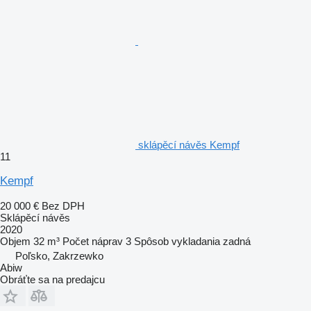
sklápěcí návěs Kempf
11
Kempf
20 000 €
Bez DPH
Sklápěcí návěs
2020
Objem
32 m³
Počet náprav
3
Spôsob vykladania
zadná
Poľsko, Zakrzewko
Abiw
Obráťte sa na predajcu