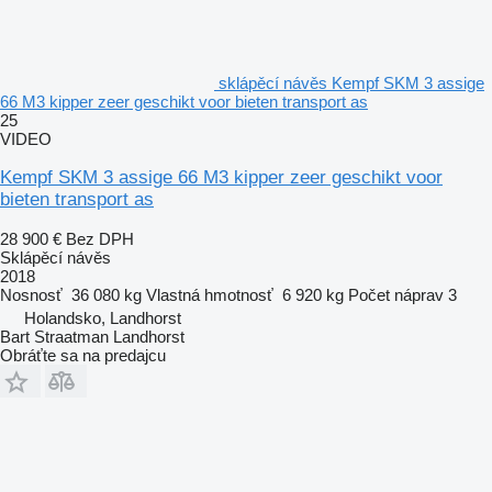
sklápěcí návěs Kempf SKM 3 assige
66 M3 kipper zeer geschikt voor bieten transport as
25
VIDEO
Kempf SKM 3 assige 66 M3 kipper zeer geschikt voor
bieten transport as
28 900 €
Bez DPH
Sklápěcí návěs
2018
Nosnosť
36 080 kg
Vlastná hmotnosť
6 920 kg
Počet náprav
3
Holandsko, Landhorst
Bart Straatman Landhorst
Obráťte sa na predajcu