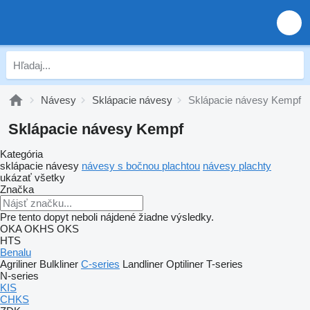
Návesy
Sklápacie návesy
Sklápacie návesy Kempf
Sklápacie návesy Kempf
Kategória
sklápacie návesy
návesy s bočnou plachtou
návesy plachty
ukázať všetky
Značka
Pre tento dopyt neboli nájdené žiadne výsledky.
OKA
OKHS
OKS
HTS
Benalu
Agriliner
Bulkliner
C-series
Landliner
Optiliner
T-series
N-series
KIS
CHKS