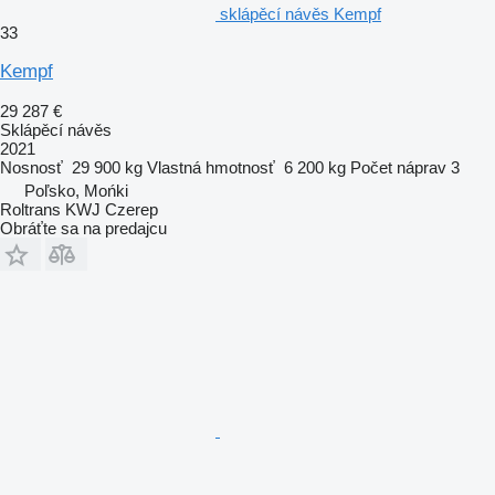
sklápěcí návěs Kempf
33
Kempf
29 287 €
Sklápěcí návěs
2021
Nosnosť
29 900 kg
Vlastná hmotnosť
6 200 kg
Počet náprav
3
Poľsko, Mońki
Roltrans KWJ Czerep
Obráťte sa na predajcu