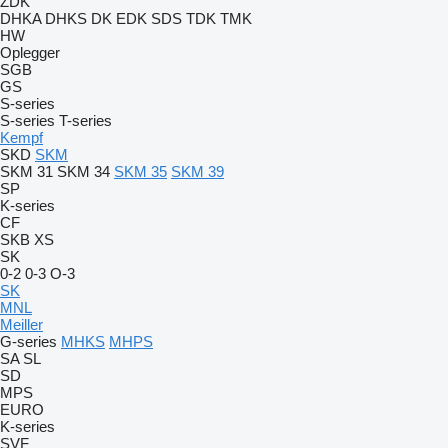
ZDK
DHKA
DHKS
DK
EDK
SDS
TDK
TMK
HW
Oplegger
SGB
GS
S-series
S-series
T-series
Kempf
SKD
SKM
SKM 31
SKM 34
SKM 35
SKM 39
SP
K-series
CF
SKB
XS
SK
0-2
0-3
O-3
SK
MNL
Meiller
G-series
MHKS
MHPS
SA
SL
SD
MPS
EURO
K-series
SVF