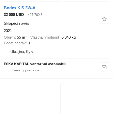
Bodex KIS 3W-A
32 000 USD
≈ 27 700 €
Sklápěcí návěs
2021
Objem
55 m³
Vlastná hmotnosť
6 940 kg
Počet náprav
3
Ukrajina, Kyiv
ESKA KAPITAL vantazhni avtomobili