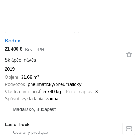
Bodex
21 400 €
Bez DPH
Sklápěcí návěs
2019
Objem
31,68 m³
Podvozok
pneumatický/pneumatický
Vlastná hmotnosť
5 740 kg
Počet náprav
3
Spôsob vykladania
zadná
Maďarsko, Budapest
Laslo Truck