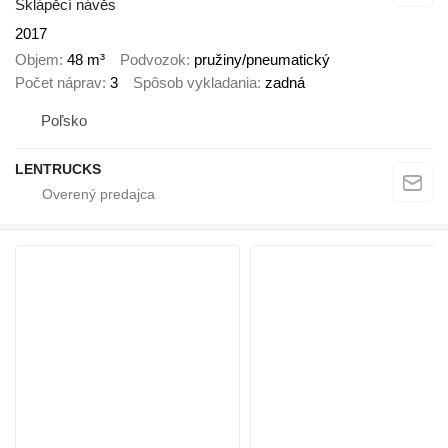
Sklápěcí návěs
2017
Objem
48 m³
Podvozok
pružiny/pneumatický
Počet náprav
3
Spôsob vykladania
zadná
Poľsko
LENTRUCKS