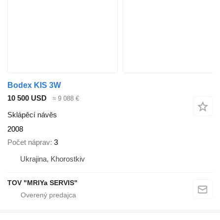
Bodex KIS 3W
10 500 USD
≈ 9 088 €
Sklápěcí návěs
2008
Počet náprav
3
Ukrajina, Khorostkiv
TOV "MRIYa SERVIS"