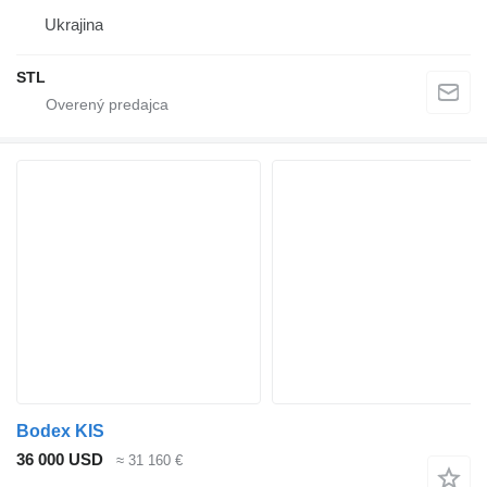
Ukrajina
STL
Bodex KIS
36 000 USD
≈ 31 160 €