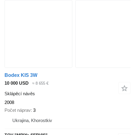
Bodex KIS 3W
10 000 USD
≈ 8 655 €
Sklápěcí návěs
2008
Počet náprav
3
Ukrajina, Khorostkiv