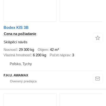
Bodex KIS 3B
Cena na požiadanie
Sklápěcí návěs
Nosnosť
29 300 kg
Objem
42 m³
Vlastná hmotnosť
6 200 kg
Počet náprav
3
Poľsko, Tychy
F.H.U. AWAMAX