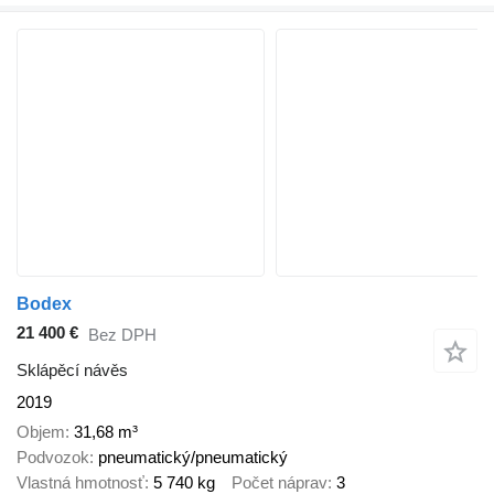
Bodex
21 400 €
Bez DPH
Sklápěcí návěs
2019
Objem
31,68 m³
Podvozok
pneumatický/pneumatický
Vlastná hmotnosť
5 740 kg
Počet náprav
3