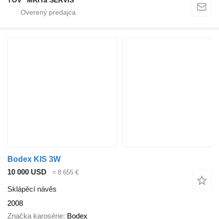
TOV "MRIYa SERVIS"
Bodex KIS 3W
10 000 USD
≈ 8 655 €
Sklápěcí návěs
2008
Značka karosérie
Bodex