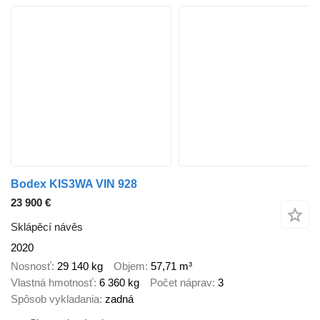
Bodex KIS3WA VIN 928
23 900 €
Sklápěcí návěs
2020
Nosnosť
29 140 kg
Objem
57,71 m³
Vlastná hmotnosť
6 360 kg
Počet náprav
3
Spôsob vykladania
zadná