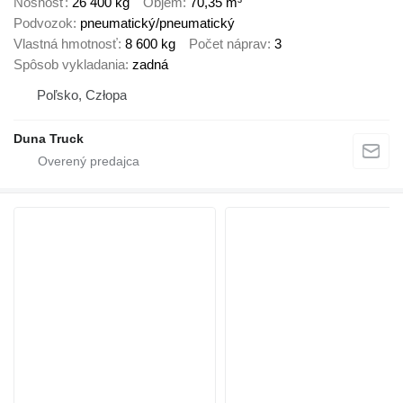
Nosnosť
26 400 kg
Objem
70,35 m³
Podvozok
pneumatický/pneumatický
Vlastná hmotnosť
8 600 kg
Počet náprav
3
Spôsob vykladania
zadná
Poľsko, Człopa
Duna Truck