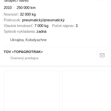
Sklápěcí návěs
2010
250 000 km
Nosnosť
32 000 kg
Podvozok
pneumatický/pneumatický
Vlastná hmotnosť
7 000 kg
Počet náprav
3
Spôsob vykladania
zadná
Ukrajina, Kolodyazhne
TOV «TOPAGROTRAK»