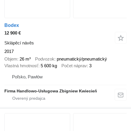
Bodex
12 900 €
Sklápěcí návěs
2017
Objem
26 m³
Podvozok
pneumatický/pneumatický
Vlastná hmotnosť
5 600 kg
Počet náprav
3
Poľsko, Pawłów
Firma Handlowo-Usługowa Zbigniew Kwiecień