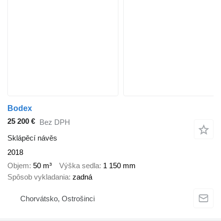
Bodex
25 200 €
Bez DPH
Sklápěcí návěs
2018
Objem
50 m³
Výška sedla
1 150 mm
Spôsob vykladania
zadná
Chorvátsko, Ostrošinci