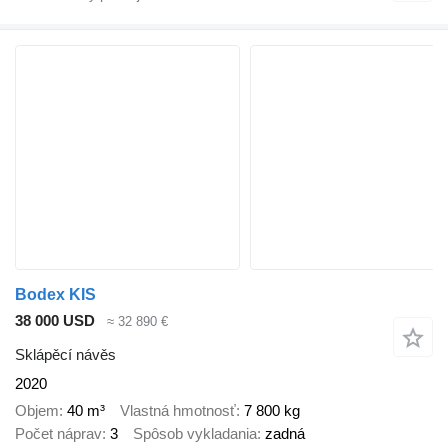
Bodex KIS
38 000 USD
≈ 32 890 €
Sklápěcí návěs
2020
Objem
40 m³
Vlastná hmotnosť
7 800 kg
Počet náprav
3
Spôsob vykladania
zadná