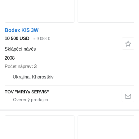
Bodex KIS 3W
10 500 USD
≈ 9 088 €
Sklápěcí návěs
2008
Počet náprav
3
Ukrajina, Khorostkiv
TOV "MRIYa SERVIS"