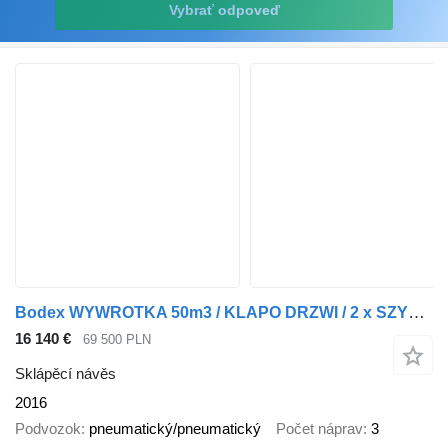
Vybrať odpoveď
Bodex WYWROTKA 50m3 / KLAPO DRZWI / 2 x SZYBER / OŚ PODNOSZONA /
16 140 €
69 500 PLN
Sklápěcí návěs
2016
Podvozok
pneumatický/pneumatický
Počet náprav
3