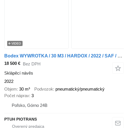
VIDEO
Bodex WYWROTKA / 30 M3 / HARDOX / 2022 / SAF / SUPER STAN / JAK NOWA
18 500 €
Bez DPH
Sklápěcí návěs
2022
Objem
30 m³
Podvozok
pneumatický/pneumatický
Počet náprav
3
Poľsko, Górno 24B
PTUH PIOTRANS