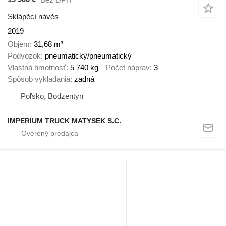
Sklápěcí návěs
2019
Objem
31,68 m³
Podvozok
pneumatický/pneumatický
Vlastná hmotnosť
5 740 kg
Počet náprav
3
Spôsob vykladania
zadná
Poľsko, Bodzentyn
IMPERIUM TRUCK MATYSEK S.C.