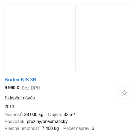
Bodex KIS 3B
9 990 €
Bez DPH
Sklápěcí návěs
2013
Nosnosť
39 000 kg
Objem
32 m³
Podvozok
pružiny/pneumatický
Vlastná hmotnosť
7 400 kg
Počet náprav
3