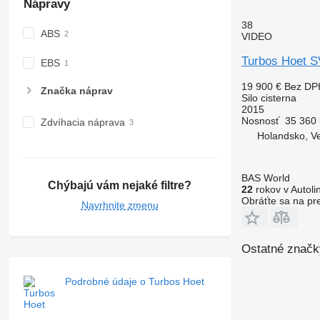
Nápravy
38
ABS
VIDEO
Turbos Hoet S
EBS
19 900 €
Bez DP
Značka náprav
Silo cisterna
2015
Nosnosť
35 360 
Zdvíhacia náprava
Holandsko, V
BAS World
Chýbajú vám nejaké filtre?
22
rokov v Autoli
Obráťte sa na pr
Navrhnite zmenu
Ostatné značky
Podrobné údaje o Turbos Hoet