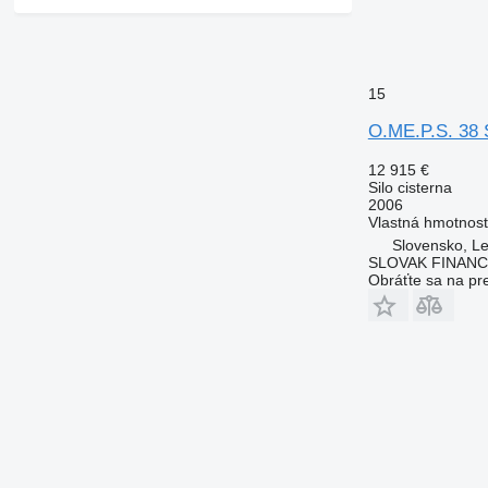
15
O.ME.P.S. 38 
12 915 €
Silo cisterna
2006
Vlastná hmotnos
Slovensko, Le
SLOVAK FINANCE 
Obráťte sa na pr