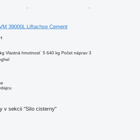
VM 39000L Liftachse Cement
H
kg
Vlastná hmotnosť
5 640 kg
Počet náprav
3
eghel
ne
edajcu
 v sekcii "Silo cisterny"