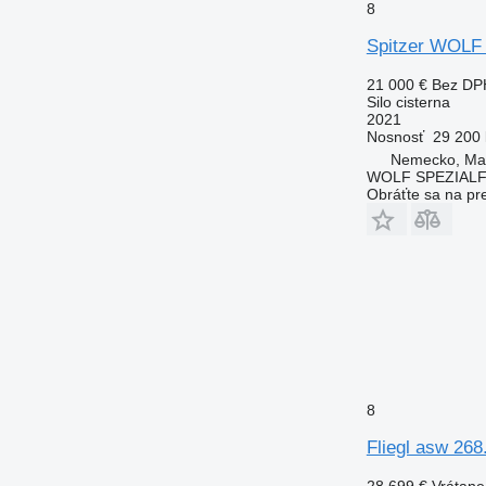
8
Spitzer WOLF
21 000 €
Bez DP
Silo cisterna
2021
Nosnosť
29 200 
Nemecko, Ma
WOLF SPEZIAL
Obráťte sa na pr
8
Fliegl asw 26