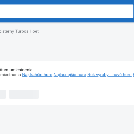
 cisterny Turbos Hoet
átum umiestnenia
Silo cisterny Turbos Hoet
miestnenia
Najdrahšie hore
Najlacnejšie hore
Rok výroby - nové hore