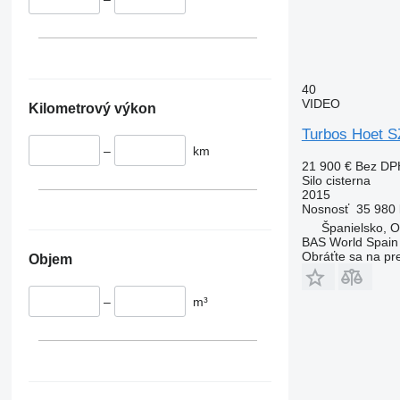
40
VIDEO
Kilometrový výkon
Turbos Hoet S
–
km
21 900 €
Bez DP
Silo cisterna
2015
Nosnosť
35 980 
Španielsko, O
BAS World Spain
Obráťte sa na pr
Objem
–
m³