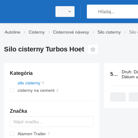
Autoline
Cisterny
Cisternové návesy
Silo cisterny
Silo
Silo cisterny Turbos Hoet
Druh
:
D
Kategória
5 inzerátov:
Dátum u
silo cisterny
cisterny na cement
Značka
Alamen Trailer