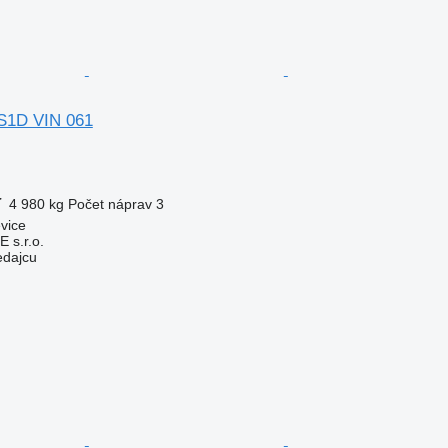
S1D VIN 061
ť
4 980 kg
Počet náprav
3
vice
s.r.o.
edajcu