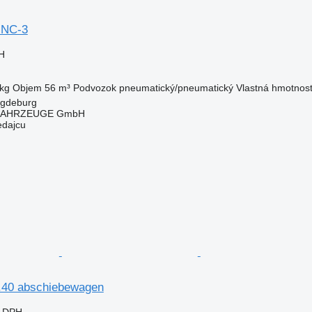
 NC-3
H
kg
Objem
56 m³
Podvozok
pneumatický/pneumatický
Vlastná hmotnos
gdeburg
FAHRZEUGE GmbH
edajcu
8.40 abschiebewagen