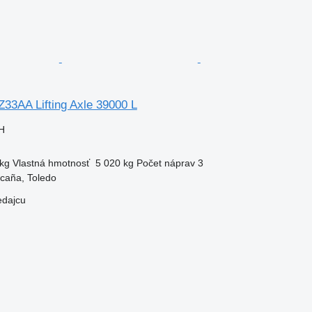
Z33AA Lifting Axle 39000 L
H
kg
Vlastná hmotnosť
5 020 kg
Počet náprav
3
caña, Toledo
edajcu