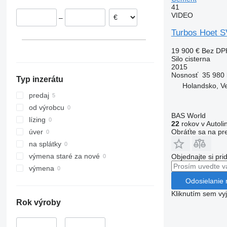
41
VIDEO
–
Turbos Hoet S
19 900 €
Bez DP
Silo cisterna
2015
Nosnosť
35 980 
Typ inzerátu
Holandsko, V
predaj
od výrobcu
BAS World
lízing
22
rokov v Autoli
Obráťte sa na pr
úver
na splátky
výmena staré za nové
Objednajte si pri
výmena
Odosielanie 
Kliknutím sem vy
Rok výroby
–