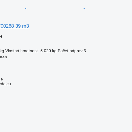
/00268 39 m3
H
kg
Vlastná hmotnosť
5 020 kg
Počet náprav
3
uren
ne
edajcu