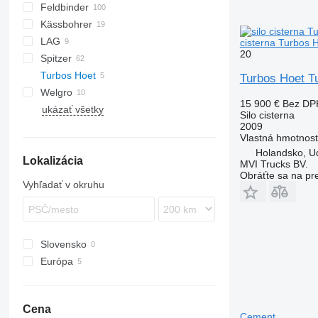
Feldbinder
SVM
T-series
K series
Kässbohrer
EUT
ASW
LAG
KIP
SSK
cisterna Turbos
20
Spitzer
SSL
0-3
CM
SCT
Turbos Hoet
STB
SF
Turbos Hoet 
Welgro
SK
15 900 €
Bez DP
ukázať všetky
97
Silo cisterna
2009
Vlastná hmotnos
Holandsko, U
Lokalizácia
MVI Trucks BV.
Obráťte sa na pr
Vyhľadať v okruhu
Slovensko
Európa
Holandsko
Španielsko
Cena
Cement