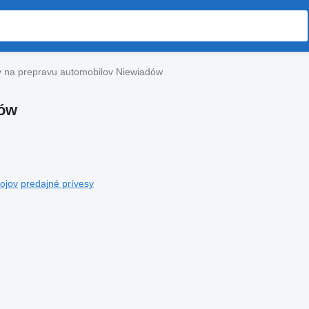
y na prepravu automobilov Niewiadów
dów
ojov
predajné prívesy