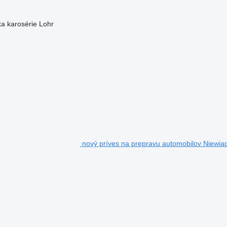
a karosérie
Lohr
nový príves na prepravu automobilov Niew