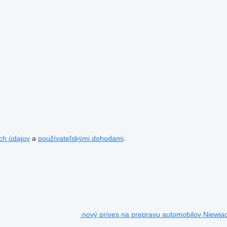
ch údajov
a
používateľskými dohodami
.
nový príves na prepravu automobilov Niewia