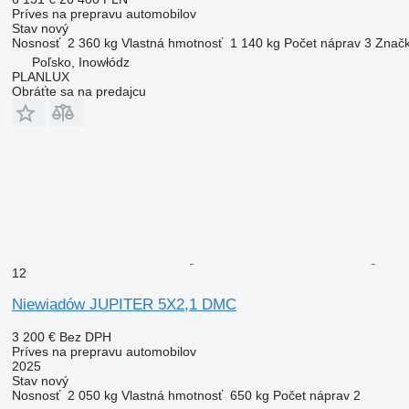
Príves na prepravu automobilov
Stav
nový
Nosnosť
2 360 kg
Vlastná hmotnosť
1 140 kg
Počet náprav
3
Značk
Poľsko, Inowłódz
PLANLUX
Obráťte sa na predajcu
12
Niewiadów JUPITER 5X2,1 DMC
3 200 €
Bez DPH
Príves na prepravu automobilov
2025
Stav
nový
Nosnosť
2 050 kg
Vlastná hmotnosť
650 kg
Počet náprav
2