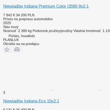
Niewiadów Indiana Premium Color I3590 9x2,1
7 942 €
34 200 PLN
Príves na prepravu automobilov
2025
Stav
nový
Nosnosť
2 380 kg
Podvozok
pružiny/pružiny
Vlastná hmotnosť
1 12
Poľsko, Inowłódz
PLANLUX
Obráťte sa na predajcu
3
Niewiadów Indiana Eco 10x2,1
6 131 €
26 400 PLN