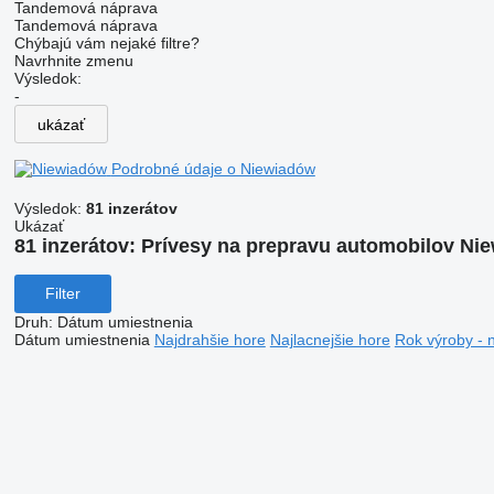
Tandemová náprava
Tandemová náprava
Chýbajú vám nejaké filtre?
Navrhnite zmenu
Výsledok:
-
ukázať
Podrobné údaje o Niewiadów
Výsledok:
81 inzerátov
Ukázať
81 inzerátov:
Prívesy na prepravu automobilov Ni
Filter
Druh
:
Dátum umiestnenia
Dátum umiestnenia
Najdrahšie hore
Najlacnejšie hore
Rok výroby - 