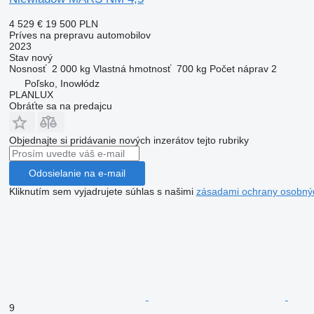
4 529 €
19 500 PLN
Príves na prepravu automobilov
2023
Stav
nový
Nosnosť
2 000 kg
Vlastná hmotnosť
700 kg
Počet náprav
2
Poľsko, Inowłódz
PLANLUX
Obráťte sa na predajcu
Objednajte si pridávanie nových inzerátov tejto rubriky
Odosielanie na e-mail
Kliknutím sem vyjadrujete súhlas s našimi
zásadami ochrany osobný
9