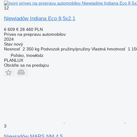
12
Niewiadów Indiana Eco 8,5x2,1
6 609 €
28 460 PLN
Príves na prepravu automobilov
2024
Stav
nový
Nosnosť
2 350 kg
Podvozok
pružiny/pružiny
Vlastná hmotnosť
1 15
Poľsko, Inowłódz
PLANLUX
Obráťte sa na predajcu
3
Niewiadów MARS NM 4,5