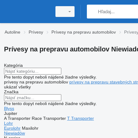
Autoline
Prívesy
Prívesy na prepravu automobilov
Príves
Prívesy na prepravu automobilov Niewia
Kategória
Pre tento dopyt neboli nájdené žiadne výsledky.
prívesy na prepravu automobilov
prívesy na prepravu stavebných str
ukázať všetky
Značka
Pre tento dopyt neboli nájdené žiadne výsledky.
Blyss
Jupiter
A Transporter
Race Transporter
T Transporter
Lohr
Eurolohr
Maxilohr
Niewiadów