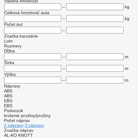
Vlastná hmotnosť
–
kg
Celková hmotnosť auta
–
kg
Počet áut
–
Značka karosérie
Lohr
Rozmery
Dĺžka
–
m
Šírka
–
m
Výška
–
m
Nápravy
ABS
ABS
EBS
EBS
Podvozok
krútenie
pružiny/pružiny
Počet náprav
2 nápravy
3 nápravy
Značka náprav
AL-KO
KNOTT