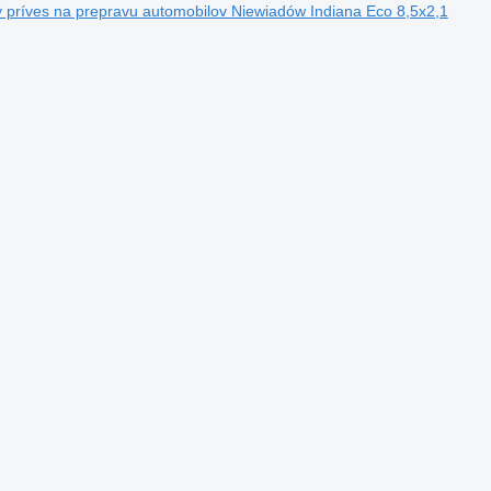
 príves na prepravu automobilov Niewiadów Indiana Eco 8,5x2,1