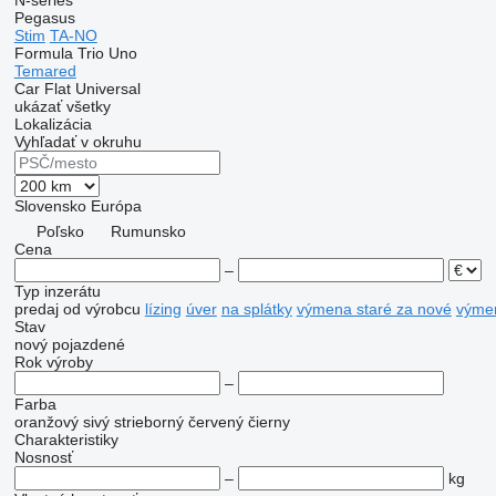
N-series
Pegasus
Stim
TA-NO
Formula
Trio
Uno
Temared
Car Flat
Universal
ukázať všetky
Lokalizácia
Vyhľadať v okruhu
Slovensko
Európa
Poľsko
Rumunsko
Cena
–
Typ inzerátu
predaj
od výrobcu
lízing
úver
na splátky
výmena staré za nové
výme
Stav
nový
pojazdené
Rok výroby
–
Farba
oranžový
sivý
strieborný
červený
čierny
Charakteristiky
Nosnosť
–
kg