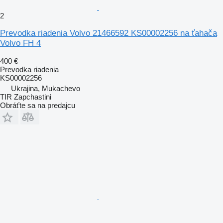
2
Prevodka riadenia Volvo 21466592 KS00002256 na ťahača
Volvo FH 4
400 €
Prevodka riadenia
KS00002256
Ukrajina, Mukachevo
TIR Zapchastini
Obráťte sa na predajcu