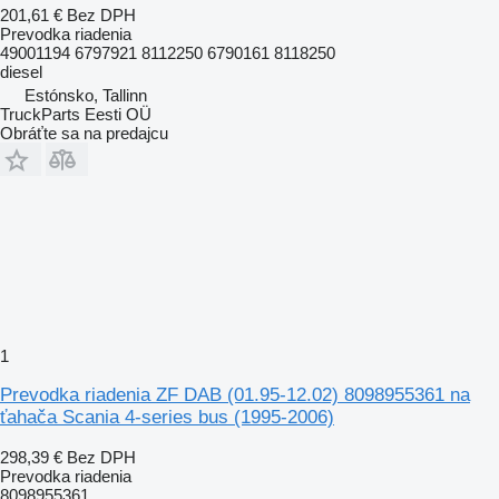
201,61 €
Bez DPH
Prevodka riadenia
49001194 6797921 8112250 6790161 8118250
diesel
Estónsko, Tallinn
TruckParts Eesti OÜ
Obráťte sa na predajcu
1
Prevodka riadenia ZF DAB (01.95-12.02) 8098955361 na
ťahača Scania 4-series bus (1995-2006)
298,39 €
Bez DPH
Prevodka riadenia
8098955361