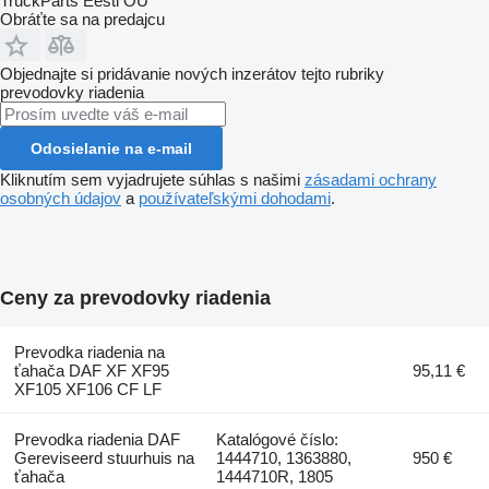
TruckParts Eesti OÜ
Obráťte sa na predajcu
Objednajte si pridávanie nových inzerátov tejto rubriky
prevodovky riadenia
Odosielanie na e-mail
Kliknutím sem vyjadrujete súhlas s našimi
zásadami ochrany
osobných údajov
a
používateľskými dohodami
.
Ceny za prevodovky riadenia
Prevodka riadenia na
ťahača DAF XF XF95
95,11 €
XF105 XF106 CF LF
Prevodka riadenia DAF
Katalógové číslo:
Gereviseerd stuurhuis na
1444710, 1363880,
950 €
ťahača
1444710R, 1805