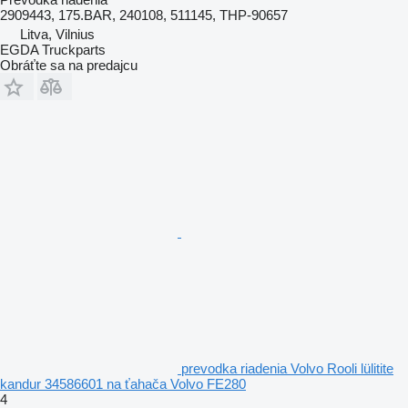
2909443, 175.BAR, 240108, 511145, THP-90657
Litva, Vilnius
EGDA Truckparts
Obráťte sa na predajcu
prevodka riadenia Volvo Rooli lülitite
kandur 34586601 na ťahača Volvo FE280
4