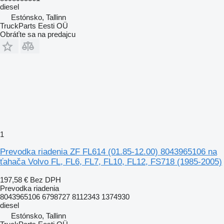
diesel
Estónsko, Tallinn
TruckParts Eesti OÜ
Obráťte sa na predajcu
1
Prevodka riadenia ZF FL614 (01.85-12.00) 8043965106 na
ťahača Volvo FL, FL6, FL7, FL10, FL12, FS718 (1985-2005)
197,58 €
Bez DPH
Prevodka riadenia
8043965106 6798727 8112343 1374930
diesel
Estónsko, Tallinn