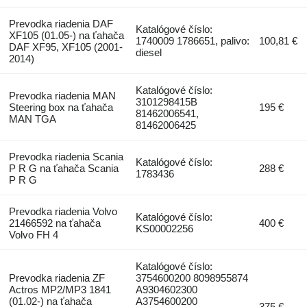
Prevodka riadenia DAF
Katalógové číslo:
XF105 (01.05-) na ťahača
1740009 1786651, palivo:
100,81 €
DAF XF95, XF105 (2001-
diesel
2014)
Katalógové číslo:
Prevodka riadenia MAN
3101298415B
Steering box na ťahača
195 €
81462006541,
MAN TGA
81462006425
Prevodka riadenia Scania
Katalógové číslo:
P R G na ťahača Scania
288 €
1783436
P R G
Prevodka riadenia Volvo
Katalógové číslo:
21466592 na ťahača
400 €
KS00002256
Volvo FH 4
Katalógové číslo:
Prevodka riadenia ZF
3754600200 8098955874
Actros MP2/MP3 1841
A9304602300
(01.02-) na ťahača
A3754600200
375 €