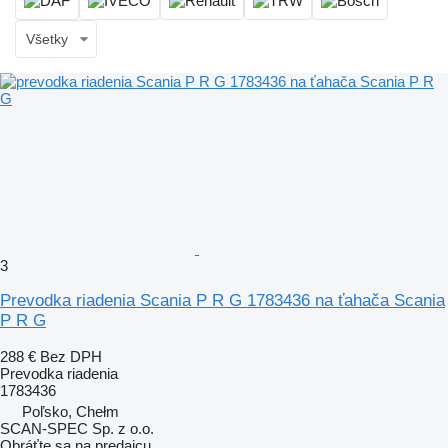
Všetky
3
Prevodka riadenia Scania P R G 1783436 na ťahača Scania
P R G
288 €
Bez DPH
Prevodka riadenia
1783436
Poľsko, Chełm
SCAN-SPEC Sp. z o.o.
Obráťte sa na predajcu