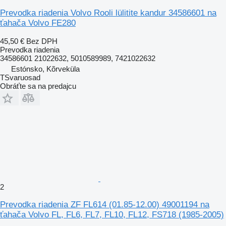
Prevodka riadenia Volvo Rooli lülitite kandur 34586601 na
ťahača Volvo FE280
45,50 €
Bez DPH
Prevodka riadenia
34586601 21022632, 5010589989, 7421022632
Estónsko, Kõrveküla
TSvaruosad
Obráťte sa na predajcu
2
Prevodka riadenia ZF FL614 (01.85-12.00) 49001194 na
ťahača Volvo FL, FL6, FL7, FL10, FL12, FS718 (1985-2005)