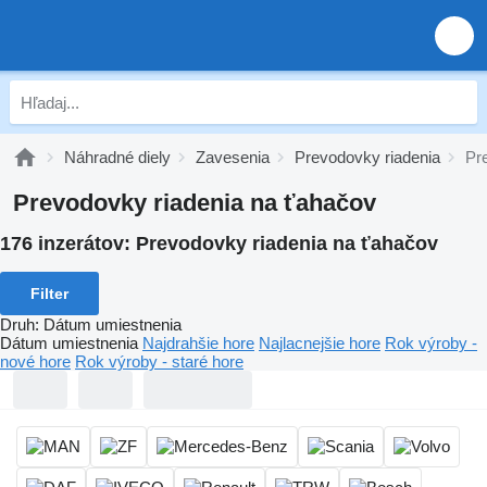
Náhradné diely
Zavesenia
Prevodovky riadenia
Pr
Prevodovky riadenia na ťahačov
176 inzerátov:
Prevodovky riadenia na ťahačov
Filter
Druh
:
Dátum umiestnenia
Dátum umiestnenia
Najdrahšie hore
Najlacnejšie hore
Rok výroby -
nové hore
Rok výroby - staré hore