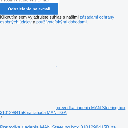
Odosielanie na e-mail
Kliknutím sem vyjadrujete súhlas s našimi
zásadami ochrany
osobných údajov
a
používateľskými dohodami
.
prevodka riadenia MAN Steering box
3101298415B na ťahača MAN TGA
7
Prevodka riadenia MAN Steering box 3101298415B na