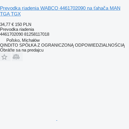
Prevodka riadenia WABCO 4461702090 na ťahača MAN
TGA TGX
34,77 €
150 PLN
Prevodka riadenia
4461702090 81258117018
Poľsko, Michałów
QINDITO SPÓŁKA Z OGRANICZONĄ ODPOWIEDZIALNOŚCIĄ
Obráťte sa na predajcu