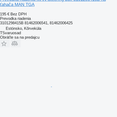
ťahača MAN TGA
195 €
Bez DPH
Prevodka riadenia
3101298415B 81462006541, 81462006425
Estónsko, Kõrveküla
TSvaruosad
Obráťte sa na predajcu