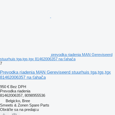
prevodka riadenia MAN Gereviseerd
stuurhuis tga,tgs,tgx 81462006357 na ťahača
7
Prevodka riadenia MAN Gereviseerd stuurhuis tga,tgs,tgx
81462006357 na ťahača
950 €
Bez DPH
Prevodka riadenia
81462006357, 8098955536
Belgicko, Bree
Smeets & Zonen Spare Parts
Obráťte sa na predajcu