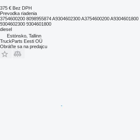
375 €
Bez DPH
Prevodka riadenia
3754600200 8098955874 A9304602300 A3754600200 A9304601800
9304602300 9304601800
diesel
Estónsko, Tallinn
TruckParts Eesti OÜ
Obráťte sa na predajcu