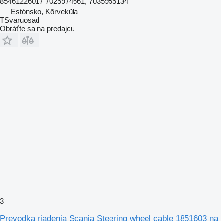
85461226017 7025974661, 7035955134
Estónsko, Kõrveküla
TSvaruosad
Obráťte sa na predajcu
3
Prevodka riadenia Scania Steering wheel cable 1851603 na