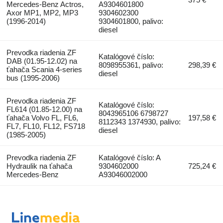
Mercedes-Benz Actros,
A9304601800
Axor MP1, MP2, MP3
9304602300
(1996-2014)
9304601800, palivo:
diesel
Prevodka riadenia ZF
Katalógové číslo:
DAB (01.95-12.02) na
8098955361, palivo:
298,39 €
ťahača Scania 4-series
diesel
bus (1995-2006)
Prevodka riadenia ZF
Katalógové číslo:
FL614 (01.85-12.00) na
8043965106 6798727
ťahača Volvo FL, FL6,
197,58 €
8112343 1374930, palivo:
FL7, FL10, FL12, FS718
diesel
(1985-2005)
Prevodka riadenia ZF
Katalógové číslo: A
Hydraulik na ťahača
9304602000
725,24 €
Mercedes-Benz
A93046002000