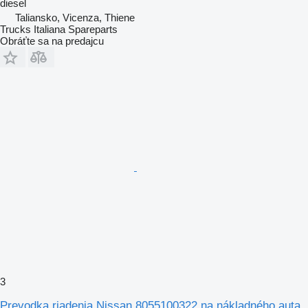
diesel
Taliansko, Vicenza, Thiene
Trucks Italiana Spareparts
Obráťte sa na predajcu
3
Prevodka riadenia Nissan 8055100322 na nákladného auta