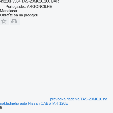
49210F3904,TAS-20M616,100 BAR
Portugalsko, ARGONCILHE
Manaiacar
Obráťte sa na predajcu
prevodka riadenia TAS-20M616 na
nákladného auta Nissan CABSTAR 120E
5