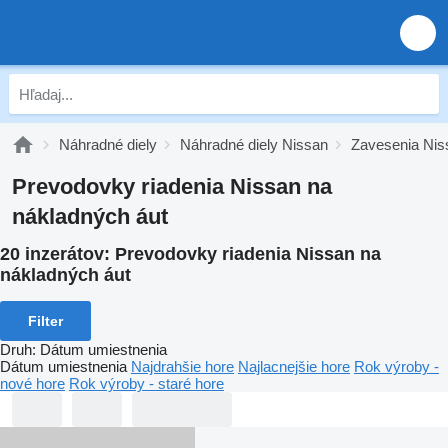
Náhradné diely
Náhradné diely Nissan
Zavesenia Nis
Prevodovky riadenia Nissan na
nákladných áut
20 inzerátov:
Prevodovky riadenia Nissan na
nákladných áut
Filter
Druh
:
Dátum umiestnenia
Dátum umiestnenia
Najdrahšie hore
Najlacnejšie hore
Rok výroby -
nové hore
Rok výroby - staré hore