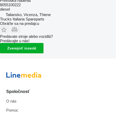
Prevodka riadenia
8055100222
diesel
Taliansko, Vicenza, Thiene
Trucks Italiana Spareparts
Obráťte sa na predajcu
Predávate stroje alebo vozidlá?
Predávajte u nás!
Zverejniť inzerát
Spoločnosť
O nás
Pomoc