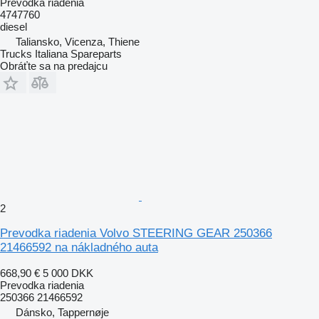
Prevodka riadenia
4747760
diesel
Taliansko, Vicenza, Thiene
Trucks Italiana Spareparts
Obráťte sa na predajcu
2
Prevodka riadenia Volvo STEERING GEAR 250366
21466592 na nákladného auta
668,90 €
5 000 DKK
Prevodka riadenia
250366 21466592
Dánsko, Tappernøje