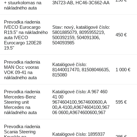
+ stuurkolomas na
3N723-AB, HC46-3C662-AA
nákladného auta
Prevodka riadenia
IVECO Eurocargo
Stav: nový, katalógové číslo:
R19.5" na nákladného
5801885079, 8095955219,
450 €
auta IVECO
500392159, 504091306,
Eurocargo 120E28
504093985
19.5"
Prevodka riadenia
Katalógové číslo:
MAN Occ vooras
81440017470, 81508046635,
1 000 €
VOK 09-41 na
815080
nákladného auta
Prevodka riadenia
Katalógové číslo: A 967 460
Mercedes-Benz
41 00
Steering unit
9674604100,9674600600,A
595 €
Mercedes na
00,A 4100,A9674604100,967
nákladného auta
06 0600,A9674600600,967
Prevodka riadenia
Scania Steering
Katalógové číslo: 1895937
Knuckle na
295 €