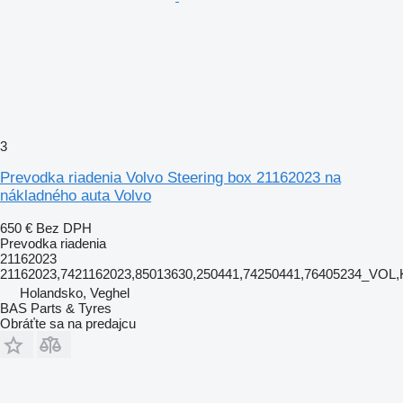
3
Prevodka riadenia Volvo Steering box 21162023 na
nákladného auta Volvo
650 €
Bez DPH
Prevodka riadenia
21162023
21162023,7421162023,85013630,250441,74250441,76405234_VOL
Holandsko, Veghel
BAS Parts & Tyres
Obráťte sa na predajcu