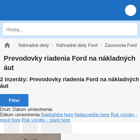
Náhradné diely
Náhradné diely Ford
Zavesenia Ford
Prevodovky riadenia Ford na nákladných
áut
2 inzeráty:
Prevodovky riadenia Ford na nákladných
áut
Filter
Druh
:
Dátum umiestnenia
Dátum umiestnenia
Najdrahšie hore
Najlacnejšie hore
Rok výroby -
nové hore
Rok výroby - staré hore