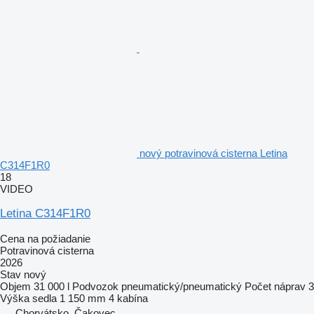
nový potravinová cisterna Letina
C314F1R0
18
VIDEO
Letina C314F1R0
Cena na požiadanie
Potravinová cisterna
2026
Stav
nový
Objem
31 000 l
Podvozok
pneumatický/pneumatický
Počet náprav
3
Výška sedla
1 150 mm
4 kabína
Chorvátsko, Čakovec