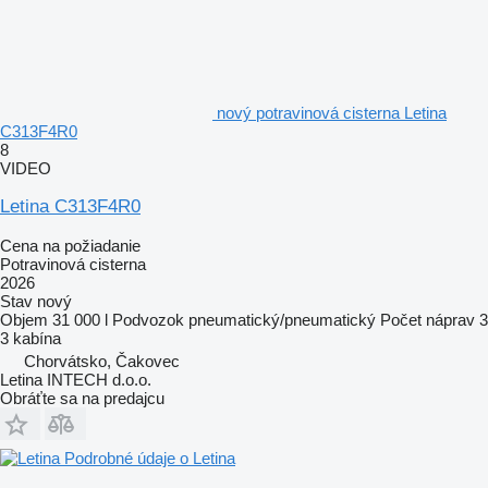
nový potravinová cisterna Letina
C313F4R0
8
VIDEO
Letina C313F4R0
Cena na požiadanie
Potravinová cisterna
2026
Stav
nový
Objem
31 000 l
Podvozok
pneumatický/pneumatický
Počet náprav
3
3 kabína
Chorvátsko, Čakovec
Letina INTECH d.o.o.
Obráťte sa na predajcu
Podrobné údaje o Letina