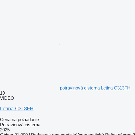
potravinová cisterna Letina C313FH
19
VIDEO
Letina C313FH
Cena na požiadanie
Potravinová cisterna
2025
Objem
31 000 l
Podvozok
pneumatický/pneumatický
Počet náprav
3