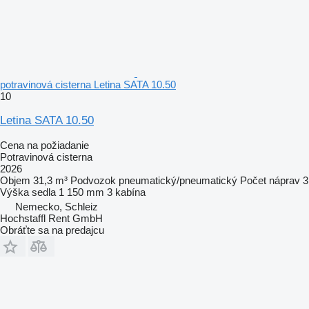
potravinová cisterna Letina SATA 10.50
10
Letina SATA 10.50
Cena na požiadanie
Potravinová cisterna
2026
Objem
31,3 m³
Podvozok
pneumatický/pneumatický
Počet náprav
3
Výška sedla
1 150 mm
3 kabína
Nemecko, Schleiz
Hochstaffl Rent GmbH
Obráťte sa na predajcu