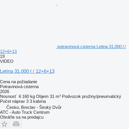
potravinová cisterna Letina 31.000 l /
12+6+13
19
VIDEO
Letina 31.000 l / 12+6+13
Cena na požiadanie
Potravinová cisterna
2026
Nosnosť
6 160 kg
Objem
31 m³
Podvozok
pružiny/pneumatický
Počet náprav
3
3 kabína
Česko, Breclav - Široký Dvůr
ATC - Auto Truck Centrum
Obráťte sa na predajcu