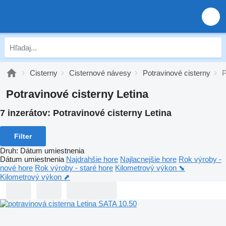
Cisterny
Cisternové návesy
Potravinové cisterny
P
Potravinové cisterny Letina
7 inzerátov:
Potravinové cisterny Letina
Filter
Druh
:
Dátum umiestnenia
Dátum umiestnenia
Najdrahšie hore
Najlacnejšie hore
Rok výroby -
nové hore
Rok výroby - staré hore
Kilometrový výkon ⬊
Kilometrový výkon ⬈