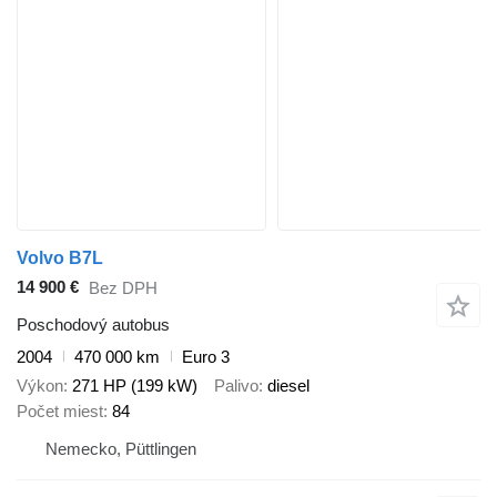
Volvo B7L
14 900 €
Bez DPH
Poschodový autobus
2004
470 000 km
Euro 3
Výkon
271 HP (199 kW)
Palivo
diesel
Počet miest
84
Nemecko, Püttlingen