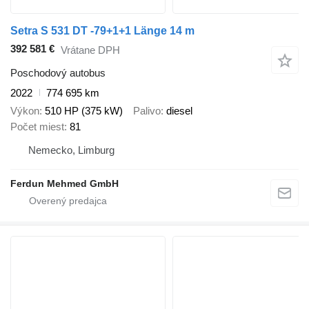
Setra S 531 DT -79+1+1 Länge 14 m
392 581 €
Vrátane DPH
Poschodový autobus
2022
774 695 km
Výkon
510 HP (375 kW)
Palivo
diesel
Počet miest
81
Nemecko, Limburg
Ferdun Mehmed GmbH