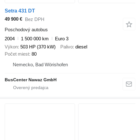
Setra 431 DT
49 900 €
Bez DPH
Poschodový autobus
2004
1 500 000 km
Euro 3
Výkon
503 HP (370 kW)
Palivo
diesel
Počet miest
80
Nemecko, Bad Wörishofen
BusCenter Nawaz GmbH