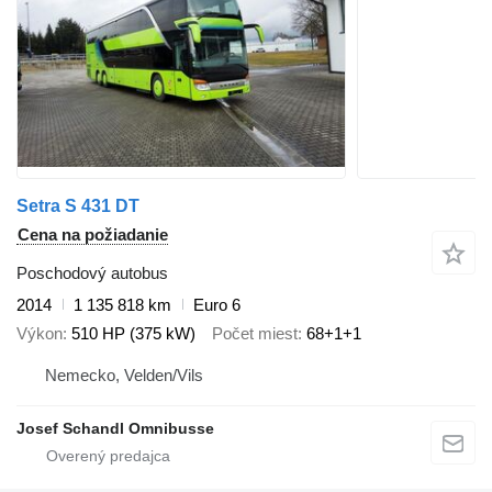
Setra S 431 DT
Cena na požiadanie
Poschodový autobus
2014
1 135 818 km
Euro 6
Výkon
510 HP (375 kW)
Počet miest
68+1+1
Nemecko, Velden/Vils
Josef Schandl Omnibusse