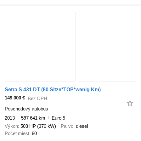
Setra S 431 DT (80 Sitze*TOP*wenig Km)
149 000 €
Bez DPH
Poschodový autobus
2013
597 641 km
Euro 5
Výkon
503 HP (370 kW)
Palivo
diesel
Počet miest
80