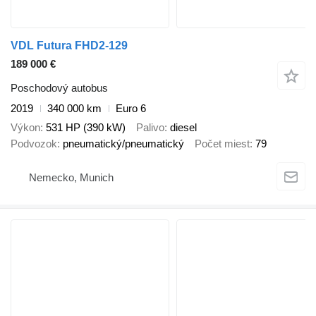
VDL Futura FHD2-129
189 000 €
Poschodový autobus
2019
340 000 km
Euro 6
Výkon
531 HP (390 kW)
Palivo
diesel
Podvozok
pneumatický/pneumatický
Počet miest
79
Nemecko, Munich