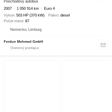
Poschodový autobus
2007
1 050 914 km
Euro 4
Výkon
503 HP (370 kW)
Palivo
diesel
Počet miest
87
Nemecko, Limburg
Ferdun Mehmed GmbH