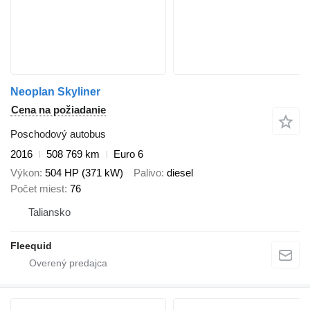
Neoplan Skyliner
Cena na požiadanie
Poschodový autobus
2016
508 769 km
Euro 6
Výkon
504 HP (371 kW)
Palivo
diesel
Počet miest
76
Taliansko
Fleequid