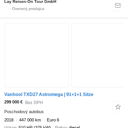
Lay Reisen-On Tour GmbH
Vanhool TXD27 Astromega | 91+1+1 Sitze
299 000 €
Bez DPH
Poschodový autobus
2018
447 000 km
Euro 6
Výkon
510 HP (375 kW)
Palivo
diesel