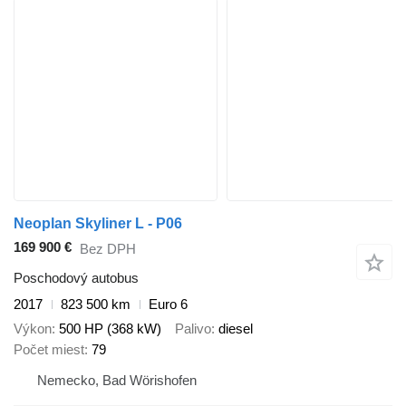
Neoplan Skyliner L - P06
169 900 €
Bez DPH
Poschodový autobus
2017
823 500 km
Euro 6
Výkon
500 HP (368 kW)
Palivo
diesel
Počet miest
79
Nemecko, Bad Wörishofen