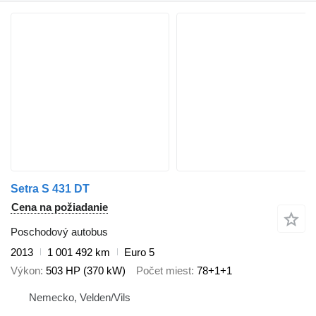
Setra S 431 DT
Cena na požiadanie
Poschodový autobus
2013
1 001 492 km
Euro 5
Výkon
503 HP (370 kW)
Počet miest
78+1+1
Nemecko, Velden/Vils