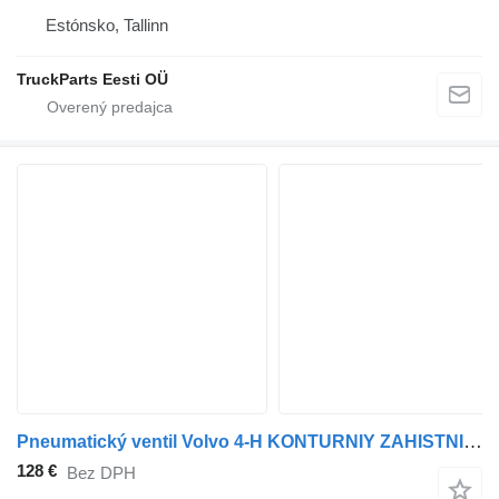
Estónsko, Tallinn
TruckParts Eesti OÜ
Pneumatický ventil Volvo 4-H KONTURNIY ZAHISTNIY WABCO 9347147400 na nákladného auta Volvo FM, FH, FH12, FH16 08.93-
128 €
Bez DPH