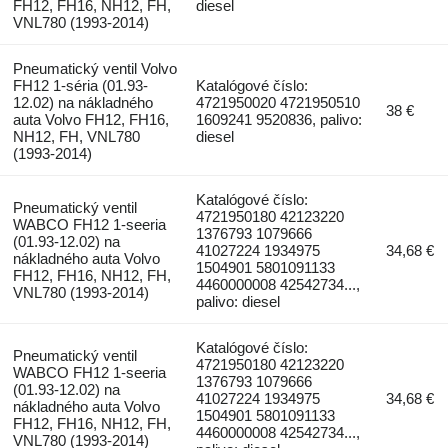
FH12, FH16, NH12, FH,
diesel
VNL780 (1993-2014)
Pneumatický ventil Volvo
FH12 1-séria (01.93-
Katalógové číslo:
12.02) na nákladného
4721950020 4721950510
38 €
auta Volvo FH12, FH16,
1609241 9520836, palivo:
NH12, FH, VNL780
diesel
(1993-2014)
Katalógové číslo:
Pneumatický ventil
4721950180 42123220
WABCO FH12 1-seeria
1376793 1079666
(01.93-12.02) na
41027224 1934975
34,68 €
nákladného auta Volvo
1504901 5801091133
FH12, FH16, NH12, FH,
4460000008 42542734...,
VNL780 (1993-2014)
palivo: diesel
Katalógové číslo:
Pneumatický ventil
4721950180 42123220
WABCO FH12 1-seeria
1376793 1079666
(01.93-12.02) na
41027224 1934975
34,68 €
nákladného auta Volvo
1504901 5801091133
FH12, FH16, NH12, FH,
4460000008 42542734...,
VNL780 (1993-2014)