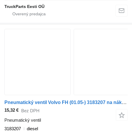
TruckParts Eesti OÜ
Pneumatický ventil Volvo FH (01.05-) 3183207 na nákladného auta Volvo FH12, FH16, NH12, FH, VNL780 (1993-2014)
15,32 €
Bez DPH
Pneumatický ventil
3183207
diesel