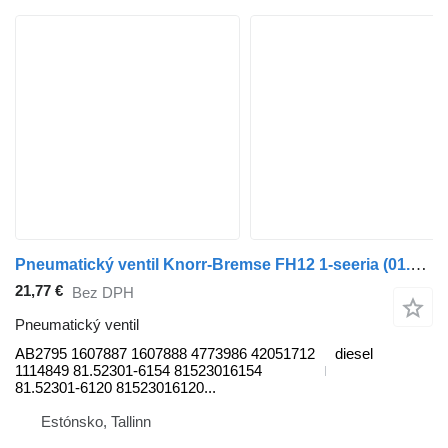
Pneumatický ventil Knorr-Bremse FH12 1-seeria (01.93-12.02) AB2795 na nákladného auta Volvo FH12, FH16, NH12, FH, VNL780 (1993-2014)
21,77 €
Bez DPH
Pneumatický ventil
AB2795 1607887 1607888 4773986 42051712
diesel
1114849 81.52301-6154 81523016154
81.52301-6120 81523016120...
Estónsko, Tallinn