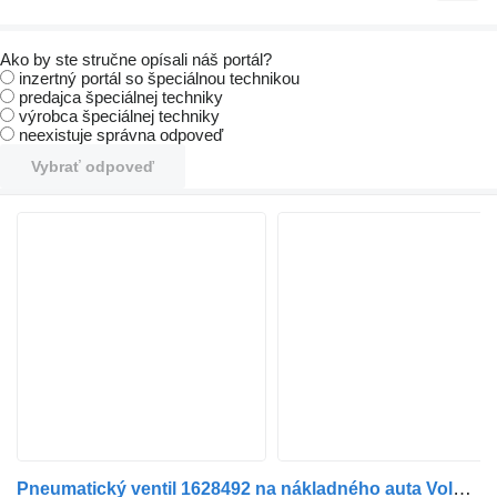
Ako by ste stručne opísali náš portál?
inzertný portál so špeciálnou technikou
predajca špeciálnej techniky
výrobca špeciálnej techniky
neexistuje správna odpoveď
Vybrať odpoveď
Pneumatický ventil 1628492 na nákladného auta Volvo FH 16 | 93