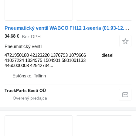
Pneumatický ventil WABCO FH12 1-seeria (01.93-12.02) 4721950180 na nákladného auta Volvo FH12, FH16, NH12, FH, VNL780 (1993-2014)
34,68 €
Bez DPH
Pneumatický ventil
4721950180 42123220 1376793 1079666
diesel
41027224 1934975 1504901 5801091133
4460000008 42542734...
Estónsko, Tallinn
TruckParts Eesti OÜ