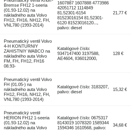
Pneumatický ventil Knorr-
1607887 1607888 4773986
Bremse FH12 1-seeria
42051712 1114849
(01.93-12.02) na
81.52301-6154
21,77 €
nákladného auta Volvo
81523016154 81.52301-
FH12, FH16, NH12, FH,
6120 81523016120...,
VNL780 (1993-2014)
palivo: diesel
Pneumatický ventil Volvo
4-H KONTURNIY
Katalógové číslo:
ZAHISTNIY WABCO na
9347147400 3197588,
128 €
nákladného auta Volvo
AE4604, II36012000,
FM, FH, FH12, FH16
08.93-
Pneumatický ventil Volvo
FH (01.05-) na
Katalógové číslo: 3183207,
nákladného auta Volvo
15,32 €
palivo: diesel
FH12, FH16, NH12, FH,
VNL780 (1993-2014)
Pneumatický ventil
HERION FH12 1-seeria
Katalógové číslo: 0675317
(01.93-12.02) na
8143019 1078320 1589344
34,68 €
nákladného auta Volvo
1594346 1610568, palivo: