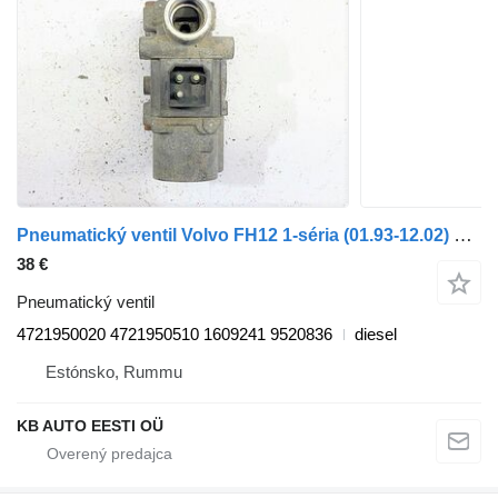
Pneumatický ventil Volvo FH12 1-séria (01.93-12.02) 4721950020 na nákladného auta Volvo FH12, FH16, NH12, FH, VNL780 (1993-2014)
38 €
Pneumatický ventil
4721950020 4721950510 1609241 9520836
diesel
Estónsko, Rummu
KB AUTO EESTI OÜ