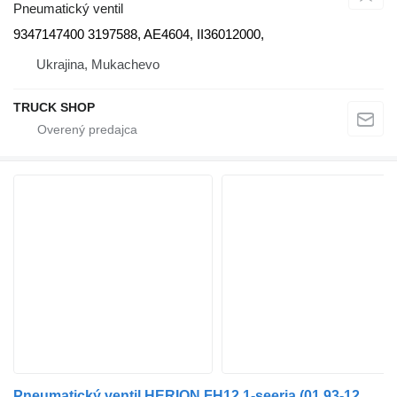
Pneumatický ventil
9347147400 3197588, AE4604, II36012000,
Ukrajina, Mukachevo
TRUCK SHOP
Pneumatický ventil HERION FH12 1-seeria (01.93-12.02) 0675317 na nákladného auta Volvo FH12, FH16, NH12, FH, VNL780 (1993-2014)