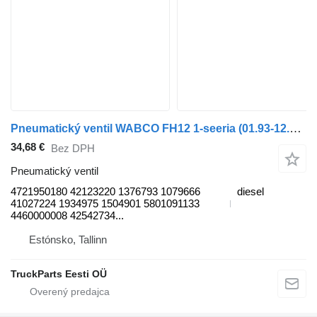
Pneumatický ventil WABCO FH12 1-seeria (01.93-12.02) 4721950180 na nákladného auta Volvo FH12, FH16, NH12, FH, VNL780 (1993-2014)
34,68 €
Bez DPH
Pneumatický ventil
4721950180 42123220 1376793 1079666
diesel
41027224 1934975 1504901 5801091133
4460000008 42542734...
Estónsko, Tallinn
TruckParts Eesti OÜ