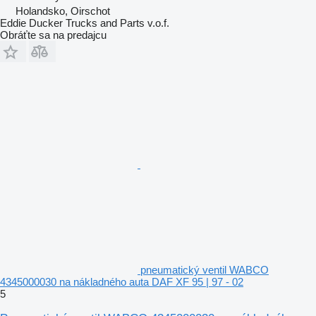
Holandsko, Oirschot
Eddie Ducker Trucks and Parts v.o.f.
Obráťte sa na predajcu
pneumatický ventil WABCO
4345000030 na nákladného auta DAF XF 95 | 97 - 02
5