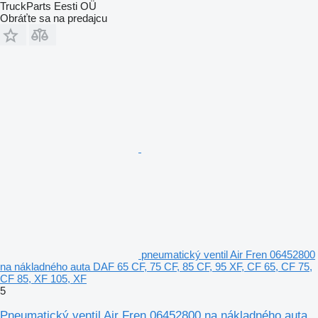
TruckParts Eesti OÜ
Obráťte sa na predajcu
pneumatický ventil Air Fren 06452800
na nákladného auta DAF 65 CF, 75 CF, 85 CF, 95 XF, CF 65, CF 75,
CF 85, XF 105, XF
5
Pneumatický ventil Air Fren 06452800 na nákladného auta