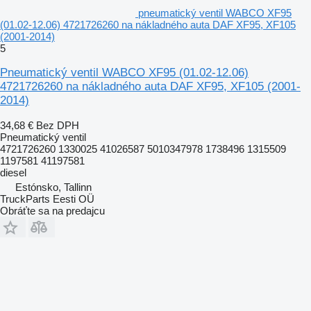
pneumatický ventil WABCO XF95
(01.02-12.06) 4721726260 na nákladného auta DAF XF95, XF105
(2001-2014)
5
Pneumatický ventil WABCO XF95 (01.02-12.06)
4721726260 na nákladného auta DAF XF95, XF105 (2001-
2014)
34,68 €
Bez DPH
Pneumatický ventil
4721726260 1330025 41026587 5010347978 1738496 1315509
1197581 41197581
diesel
Estónsko, Tallinn
TruckParts Eesti OÜ
Obráťte sa na predajcu