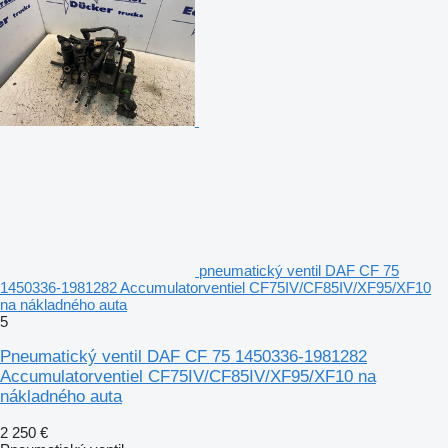
pneumatický ventil DAF CF 75
1450336-1981282 Accumulatorventiel CF75IV/CF85IV/XF95/XF10
na nákladného auta
5
Pneumatický ventil DAF CF 75 1450336-1981282
Accumulatorventiel CF75IV/CF85IV/XF95/XF10 na
nákladného auta
2 250 €