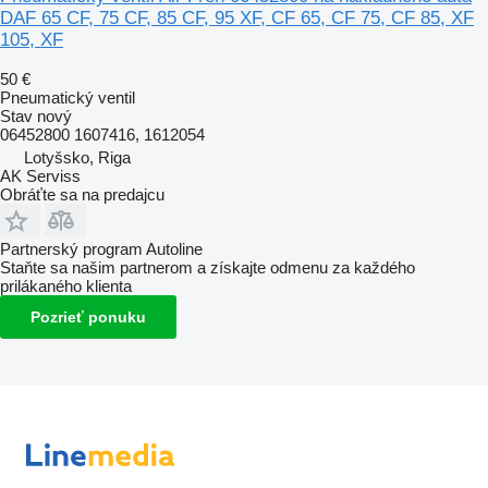
DAF 65 CF, 75 CF, 85 CF, 95 XF, CF 65, CF 75, CF 85, XF
105, XF
50 €
Pneumatický ventil
Stav
nový
06452800 1607416, 1612054
Lotyšsko, Riga
AK Serviss
Obráťte sa na predajcu
Partnerský program Autoline
Staňte sa našim partnerom a získajte odmenu za každého
prilákaného klienta
Pozrieť ponuku