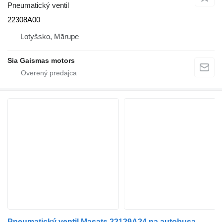
Pneumatický ventil
22308A00
Lotyšsko, Mārupe
Sia Gaismas motors
Pneumatický ventil Masats 22129A24 na autobusa