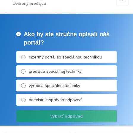
Ako by ste stručne opísali náš
portál?
inzertný portál so špeciálnou technikou
predajca špeciálnej techniky
výrobca špeciálnej techniky
neexistuje správna odpoveď
Vybrať odpoveď