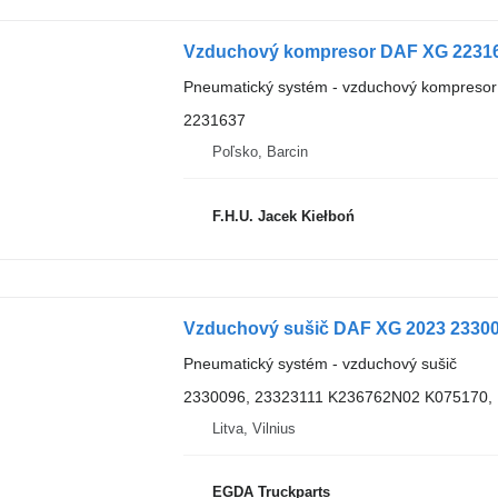
Vzduchový kompresor DAF XG 22316
Pneumatický systém - vzduchový kompresor
2231637
Poľsko, Barcin
F.H.U. Jacek Kiełboń
Vzduchový sušič DAF XG 2023 2330
Pneumatický systém - vzduchový sušič
2330096, 23323111 K236762N02 K075170,
Litva, Vilnius
EGDA Truckparts