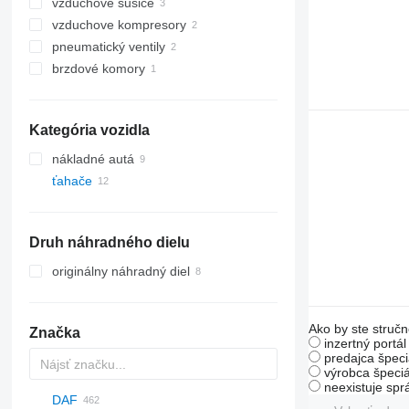
vzduchové sušiče
vzduchove kompresory
pneumatický ventily
brzdové komory
Kategória vozidla
nákladné autá
ťahače
Druh náhradného dielu
originálny náhradný diel
Ako by ste stručn
Značka
inzertný portá
predajca špeci
výrobca špeciá
neexistuje sp
DAF