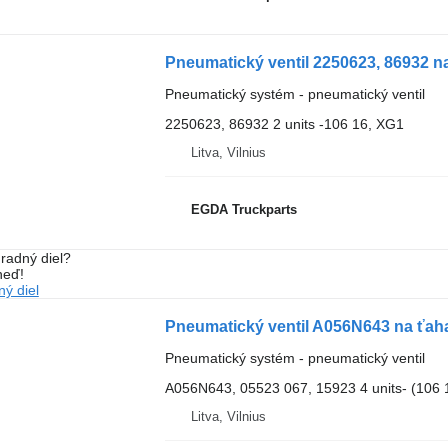
Pneumatický ventil 2250623, 86932 
Pneumatický systém - pneumatický ventil
2250623, 86932 2 units -106 16, XG1
Litva, Vilnius
EGDA Truckparts
radný diel?
neď!
ý diel
Pneumatický ventil A056N643 na ťa
Pneumatický systém - pneumatický ventil
A056N643, 05523 067, 15923 4 units- (106 1
Litva, Vilnius