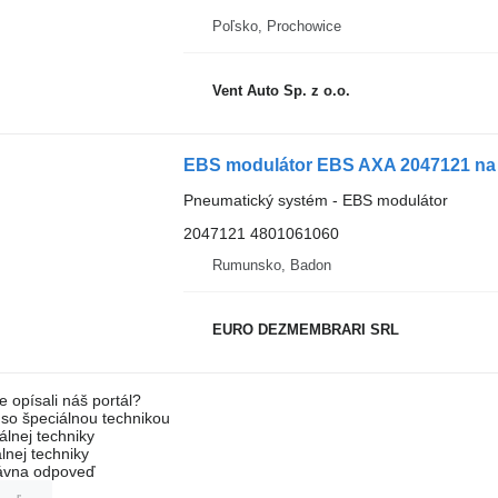
Poľsko, Prochowice
Vent Auto Sp. z o.o.
EBS modulátor EBS AXA 2047121 na
Pneumatický systém - EBS modulátor
2047121 4801061060
Rumunsko, Badon
EURO DEZMEMBRARI SRL
e opísali náš portál?
l so špeciálnou technikou
álnej techniky
lnej techniky
rávna odpoveď