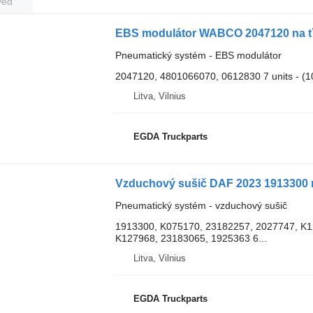
veď
EBS modulátor WABCO 2047120 na ť
Pneumatický systém - EBS modulátor
2047120, 4801066070, 0612830 7 units - (106
Litva, Vilnius
EGDA Truckparts
Vzduchový sušič DAF 2023 1913300 
Pneumatický systém - vzduchový sušič
1913300, K075170, 23182257, 2027747, K1
K127968, 23183065, 1925363 6...
Litva, Vilnius
EGDA Truckparts