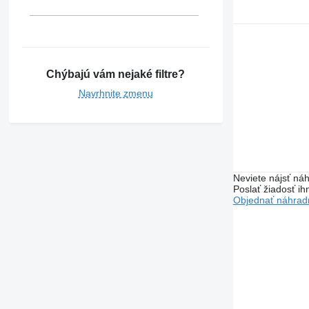
Chýbajú vám nejaké filtre?
Navrhnite zmenu
Neviete nájsť náh
Poslať žiadosť ih
Objednať náhradn