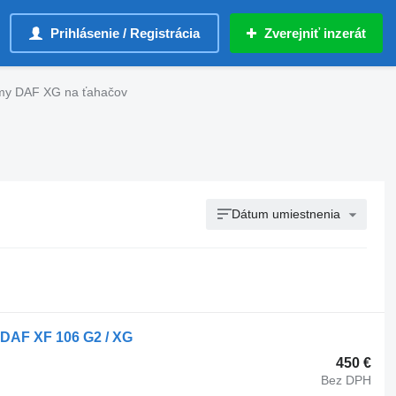
Prihlásenie / Registrácia
Zverejniť inzerát
my DAF XG na ťahačov
Dátum umiestnenia
DAF XF 106 G2 / XG
450 €
Bez DPH