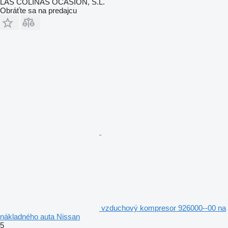
LAS COLINAS OCASION, S.L.
Obráťte sa na predajcu
vzduchový kompresor 926000--00 na
nákladného auta Nissan
5