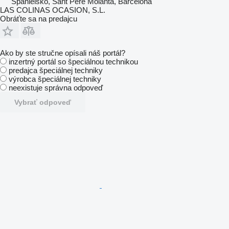
Španielsko, Sant Pere Molanta, Barcelona
LAS COLINAS OCASION, S.L.
Obráťte sa na predajcu
Ako by ste stručne opísali náš portál?
inzertný portál so špeciálnou technikou
predajca špeciálnej techniky
výrobca špeciálnej techniky
neexistuje správna odpoveď
Vybrať odpoveď