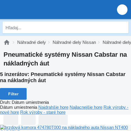
Náhradné diely
Náhradné diely Nissan
Náhradné diel
Pneumatické systémy Nissan Cabstar na
nákladných áut
5 inzerátov:
Pneumatické systémy Nissan Cabstar
na nákladných áut
Filter
Druh
:
Dátum umiestnenia
Dátum umiestnenia
Najdrahšie hore
Najlacnejšie hore
Rok výroby -
nové hore
Rok výroby - staré hore