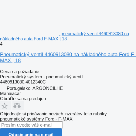
pneumatický ventil 4460913080 na
nákladného auta Ford F-MAX | 18
4
Pneumatický ventil 4460913080 na nákladného auta Ford F-
MAX | 18
Cena na požiadanie
Pneumatický systém - pneumatický ventil
4460913080,4012340C
Portugalsko, ARGONCILHE
Manaiacar
Obráťte sa na predajcu
Objednajte si pridávanie nových inzerátov tejto rubriky
pneumatické systémy
Ford - F-MAX
Odosielanie na e-mail