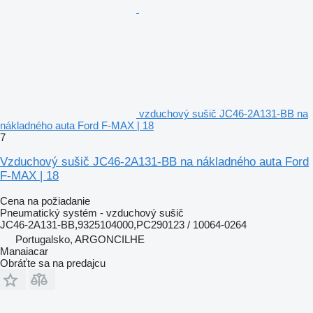
vzduchový sušič JC46-2A131-BB na
nákladného auta Ford F-MAX | 18
7
Vzduchový sušič JC46-2A131-BB na nákladného auta Ford
F-MAX | 18
Cena na požiadanie
Pneumatický systém - vzduchový sušič
JC46-2A131-BB,9325104000,PC290123 / 10064-0264
Portugalsko, ARGONCILHE
Manaiacar
Obráťte sa na predajcu