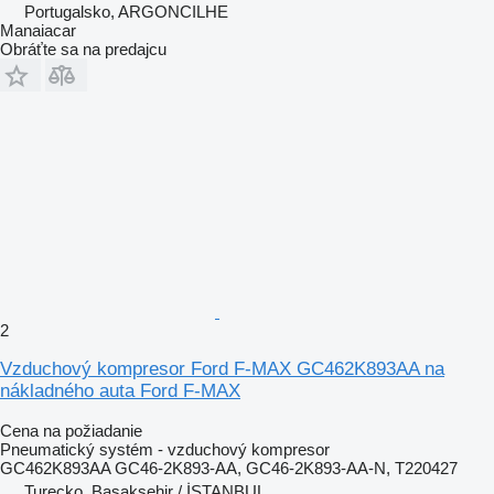
Portugalsko, ARGONCILHE
Manaiacar
Obráťte sa na predajcu
2
Vzduchový kompresor Ford F-MAX GC462K893AA na
nákladného auta Ford F-MAX
Cena na požiadanie
Pneumatický systém - vzduchový kompresor
GC462K893AA GC46-2K893-AA, GC46-2K893-AA-N, T220427
Turecko, Başakşehir / İSTANBUL