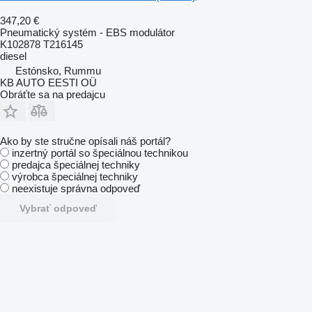
347,20 €
Pneumatický systém - EBS modulátor
K102878 T216145
diesel
Estónsko, Rummu
KB AUTO EESTI OÜ
Obráťte sa na predajcu
Ako by ste stručne opísali náš portál?
inzertný portál so špeciálnou technikou
predajca špeciálnej techniky
výrobca špeciálnej techniky
neexistuje správna odpoveď
Vybrať odpoveď