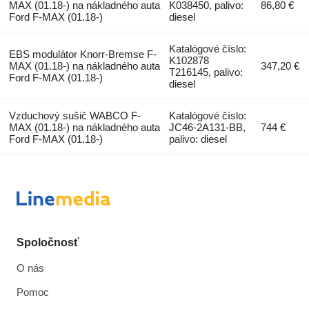
MAX (01.18-) na nákladného auta
K038450, palivo:
86,80 €
Ford F-MAX (01.18-)
diesel
Katalógové číslo:
EBS modulátor Knorr-Bremse F-
K102878
MAX (01.18-) na nákladného auta
347,20 €
T216145, palivo:
Ford F-MAX (01.18-)
diesel
Vzduchový sušič WABCO F-
Katalógové číslo:
MAX (01.18-) na nákladného auta
JC46-2A131-BB,
744 €
Ford F-MAX (01.18-)
palivo: diesel
Spoločnosť
O nás
Pomoc