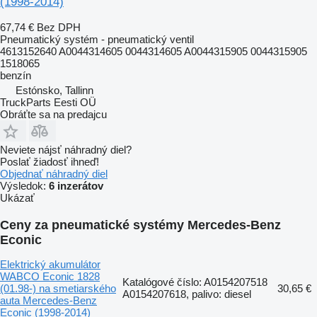
(1998-2014)
67,74 €
Bez DPH
Pneumatický systém - pneumatický ventil
4613152640 A0044314605 0044314605 A0044315905 0044315905
1518065
benzín
Estónsko, Tallinn
TruckParts Eesti OÜ
Obráťte sa na predajcu
Neviete nájsť náhradný diel?
Poslať žiadosť ihneď!
Objednať náhradný diel
Výsledok:
6 inzerátov
Ukázať
Ceny za pneumatické systémy Mercedes-Benz
Econic
Elektrický akumulátor
WABCO Econic 1828
Katalógové číslo: A0154207518
(01.98-) na smetiarského
30,65 €
A0154207618, palivo: diesel
auta Mercedes-Benz
Econic (1998-2014)