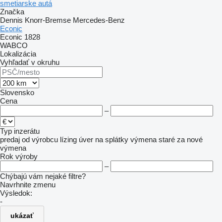
smetiarske autá
Značka
Dennis
Knorr-Bremse
Mercedes-Benz
Econic
Econic 1828
WABCO
Lokalizácia
Vyhľadať v okruhu
Slovensko
Cena
–
Typ inzerátu
predaj
od výrobcu
lízing
úver
na splátky
výmena staré za nové
výmena
Rok výroby
–
Chýbajú vám nejaké filtre?
Navrhnite zmenu
Výsledok:
-
ukázať