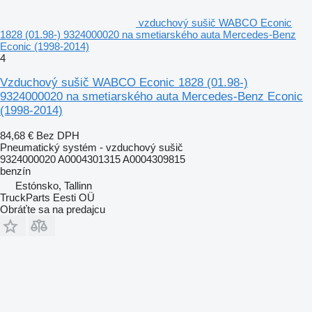
vzduchový sušič WABCO Econic
1828 (01.98-) 9324000020 na smetiarského auta Mercedes-Benz
Econic (1998-2014)
4
Vzduchový sušič WABCO Econic 1828 (01.98-)
9324000020 na smetiarského auta Mercedes-Benz Econic
(1998-2014)
84,68 €
Bez DPH
Pneumatický systém - vzduchový sušič
9324000020 A0004301315 A0004309815
benzín
Estónsko, Tallinn
TruckParts Eesti OÜ
Obráťte sa na predajcu