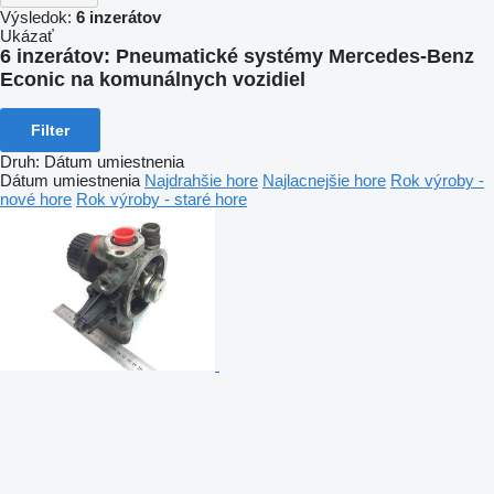
Výsledok:
6 inzerátov
Ukázať
6 inzerátov:
Pneumatické systémy Mercedes-Benz
Econic na komunálnych vozidiel
Filter
Druh
:
Dátum umiestnenia
Dátum umiestnenia
Najdrahšie hore
Najlacnejšie hore
Rok výroby -
nové hore
Rok výroby - staré hore