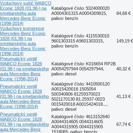
Vzduchový sušič WABCO
Econic 1828 (01.98-) na
Katalógové číslo: 9324000020
smetiarského auta
A0004301315 A0004309815,
84,68 €
Mercedes-Benz Econic
palivo: benzín
(1998-2014)
Vzduchový kompresor
Mercedes-Benz Econic
Katalógové číslo: 4115530010
1828 (01.98-) na
9601303315 A9601303315,
149,19 €
smetiarského auta
palivo: benzín
Mercedes-Benz Econic
(1998-2014)
Pneumatický ventil
WABCO Econic 1828
Katalógové číslo: K016654 RP2B
(01.98-) na smetiarského
A0054297944 0054297944,
40,32 €
auta Mercedes-Benz
palivo: diesel
Econic (1998-2014)
Katalógové číslo: 4410500120
Pneumatický ventil
A0015420018 1505054
WABCO Econic 1828
500340806 81259370023
(01.98-) na smetiarského
41,13 €
5021170130 81.25937-0023
auta Mercedes-Benz
0015420018 A0015424018...,
Econic (1998-2014)
palivo: diesel
Pneumatický ventil
Katalógové číslo: 4613152640
WABCO Econic 1828
A0044314605 0044314605
(01.98-) na smetiarského
67,74 €
A0044315905 0044315905
auta Mercedes-Benz
1518065, palivo: benzín