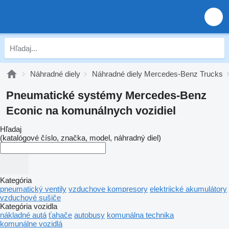
Náhradné diely
Náhradné diely Mercedes-Benz Trucks
Pneumatické systémy Mercedes-Benz
Econic na komunálnych vozidiel
Hľadaj
(katalógové číslo, značka, model, náhradný diel)
Kategória
pneumatický ventily
vzduchove kompresory
elektriické akumulátory
vzduchové sušiče
Kategória vozidla
nákladné autá
ťahače
autobusy
komunálna technika
komunálne vozidlá