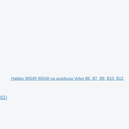
Haldex 90549 90548 na autobusa Volvo B6, B7, B9, B10, B12
011)