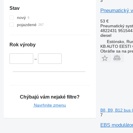
3
Stav
Pneumatický v
nový
53 €
pojazdené
Pneumatický syst
4822431 951544
diesel
Estónsko, R
Rok výroby
KB AUTO EESTI
Obráťte sa na pr
–
Chýbajú vám nejaké filtre?
Navrhnite zmenu
B8, B9, B12 bus 
7
EBS modulátor