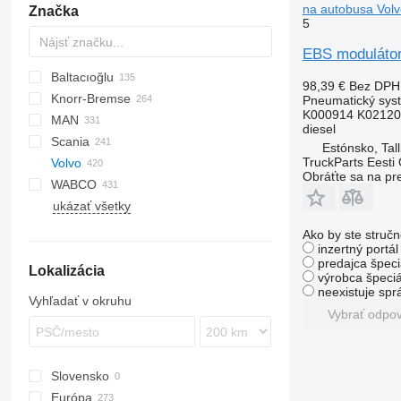
na autobusa Volv
Značka
5
EBS modulátor
Baltacıoğlu
98,39 €
Bez DPH
Knorr-Bremse
Futura
SB
Crossway
Axer
Pneumatický sys
K000914 K02120
MAN
Eurorider
Citelis
diesel
Scania
Crossway
A-series
Actros
Cityliner
Estónsko, Tall
TruckParts Eesti
Volvo
Daily
Lion's series
Axor
Jetliner
K-series
Alpino
Prestij
T-series
Obráťte sa na pr
WABCO
Domino
Citaro
Megaliner
L-series
Urbino
7700
ukázať všetky
Evadys
Conecto
Skyliner
8700
Karosa
Econic
Starliner
9900
Ako by ste stručn
inzertný portá
Magelys
Integro
B-series
predajca špeci
Lokalizácia
Proway
Intouro
G-series
B7
výrobca špeciá
neexistuje sp
Recreo
O-series
B8R
Vyhľadať v okruhu
Tourino
B9
Vybrať odpo
Tourismo
B10
Travego
B12
Slovensko
Unimog
Európa
Zetros