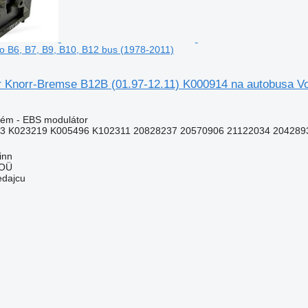
o B6, B7, B9, B10, B12 bus (1978-2011)
 Knorr-Bremse B12B (01.97-12.11) K000914 na autobusa Vol
tém - EBS modulátor
3 K023219 K005496 K102311 20828237 20570906 21122034 2042893
inn
 OÜ
edajcu