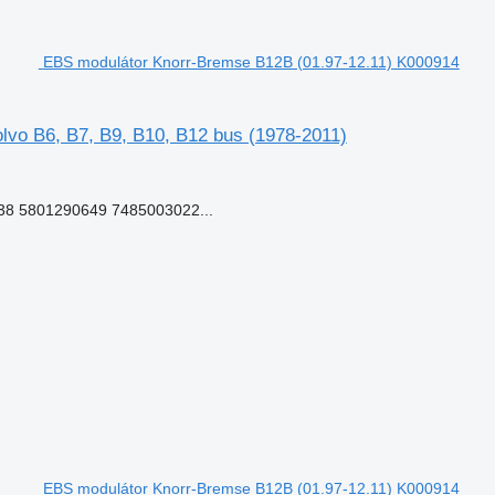
EBS modulátor Knorr-Bremse B12B (01.97-12.11) K000914
vo B6, B7, B9, B10, B12 bus (1978-2011)
8 5801290649 7485003022...
EBS modulátor Knorr-Bremse B12B (01.97-12.11) K000914