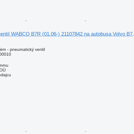
entil WABCO B7R (01.06-) 21107842 na autobusa Volvo B7, 
ém - pneumatický ventil
00010
ummu
 OÜ
edajcu