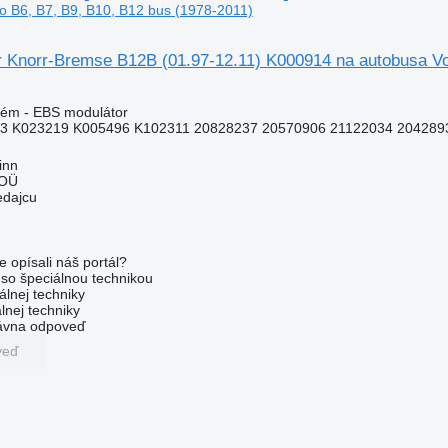
o B6, B7, B9, B10, B12 bus (1978-2011)
 Knorr-Bremse B12B (01.97-12.11) K000914 na autobusa Vol
tém - EBS modulátor
3 K023219 K005496 K102311 20828237 20570906 21122034 2042893
inn
 OÜ
edajcu
e opísali náš portál?
l so špeciálnou technikou
álnej techniky
lnej techniky
rávna odpoveď
veď