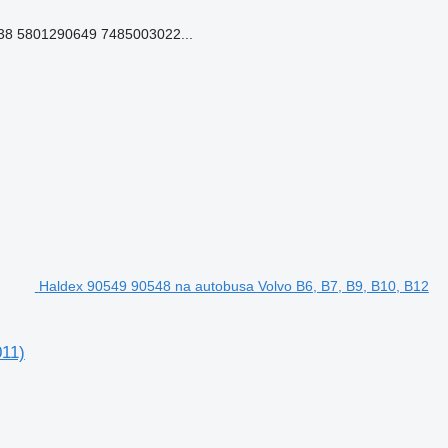
8 5801290649 7485003022...
Haldex 90549 90548 na autobusa Volvo B6, B7, B9, B10, B12
011)