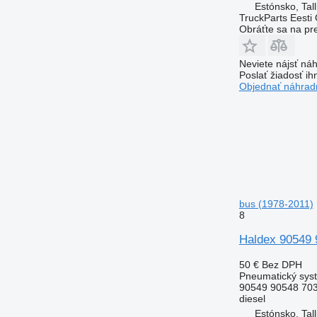
Estónsko, Tall
TruckParts Eesti
Obráťte sa na pr
Neviete nájsť náh
Poslať žiadosť ih
Objednať náhradn
bus (1978-2011)
8
Haldex 90549 
50 €
Bez DPH
Pneumatický syst
90549 90548 70
diesel
Estónsko, Tall