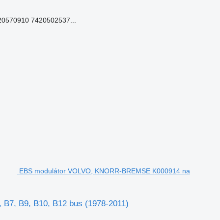
0570910 7420502537...
EBS modulátor VOLVO, KNORR-BREMSE K000914 na
7, B9, B10, B12 bus (1978-2011)