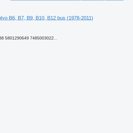
vo B6, B7, B9, B10, B12 bus (1978-2011)
8 5801290649 7485003022...