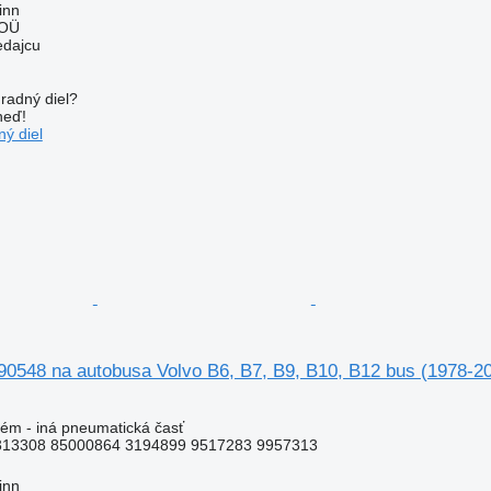
inn
 OÜ
edajcu
radný diel?
neď!
ý diel
90548 na autobusa Volvo B6, B7, B9, B10, B12 bus (1978-2
ém - iná pneumatická časť
313308 85000864 3194899 9517283 9957313
inn