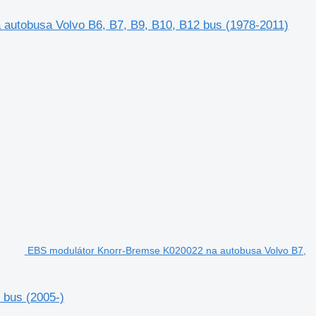
autobusa Volvo B6, B7, B9, B10, B12 bus (1978-2011)
EBS modulátor Knorr-Bremse K020022 na autobusa Volvo B7,
 bus (2005-)