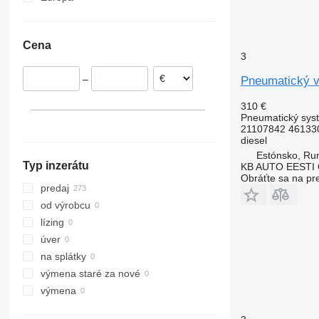
Estónsko
Lotyšsko
Cena
Rumunsko
3
–
Pneumatický v
310 €
Pneumatický syst
21107842 46133
diesel
Estónsko, R
Typ inzerátu
KB AUTO EESTI
Obráťte sa na pr
predaj
od výrobcu
lízing
úver
na splátky
výmena staré za nové
výmena