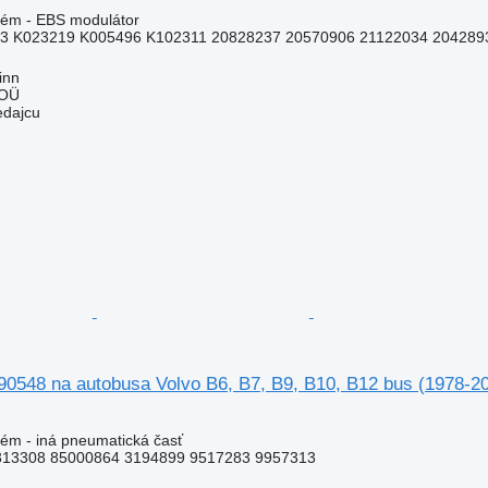
tém - EBS modulátor
3 K023219 K005496 K102311 20828237 20570906 21122034 2042893
inn
 OÜ
edajcu
90548 na autobusa Volvo B6, B7, B9, B10, B12 bus (1978-2
ém - iná pneumatická časť
313308 85000864 3194899 9517283 9957313