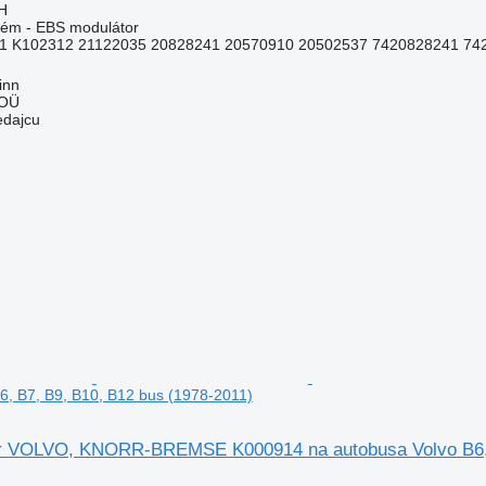
H
tém - EBS modulátor
1 K102312 21122035 20828241 20570910 20502537 7420828241 742
inn
 OÜ
edajcu
6, B7, B9, B10, B12 bus (1978-2011)
r VOLVO, KNORR-BREMSE K000914 na autobusa Volvo B6, B