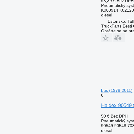
98,39 €
Bez DPH
Pneumatický sys
K000914 K02120
diesel
Estónsko, Tall
TruckParts Eesti
Obráťte sa na pr
bus (1978-2011)
8
Haldex 90549 
50 €
Bez DPH
Pneumatický syst
90549 90548 70
diesel