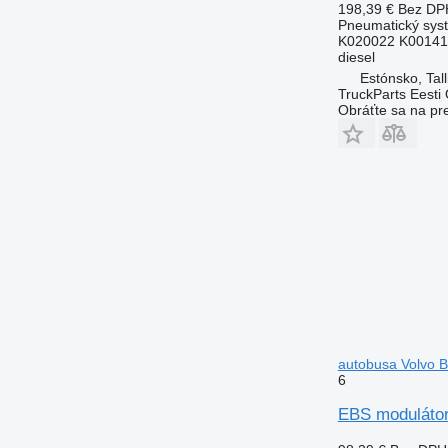
198,39 €
Bez DP
Pneumatický sys
K020022 K00141
diesel
Estónsko, Tall
TruckParts Eesti
Obráťte sa na pr
autobusa Volvo B
6
EBS moduláto