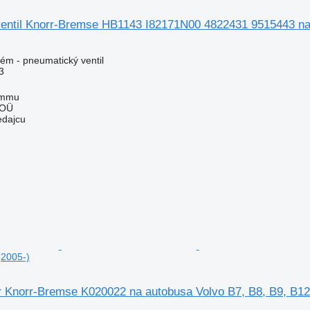
entil Knorr-Bremse HB1143 I82171N00 4822431 9515443 na 
ém - pneumatický ventil
3
ummu
 OÜ
edajcu
(2005-)
 Knorr-Bremse K020022 na autobusa Volvo B7, B8, B9, B12