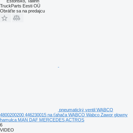
Estónsko, Tallinn
TruckParts Eesti OÜ
Obráťte sa na predajcu
pneumatický ventil WABCO
4800200200 446230015 na ťahača WABCO Wabco Zawor glowny
hamulca MAN DAF MERCEDES ACTROS
6
VIDEO