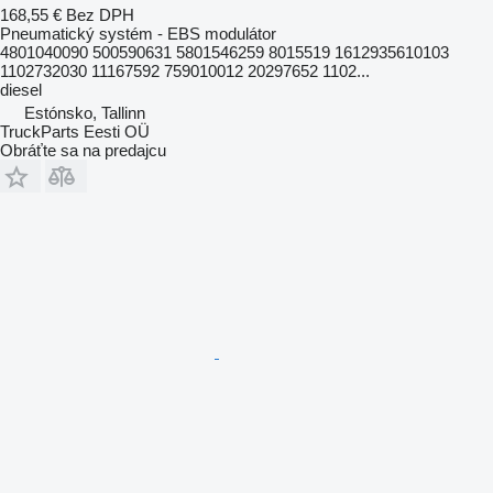
168,55 €
Bez DPH
Pneumatický systém - EBS modulátor
4801040090 500590631 5801546259 8015519 1612935610103
1102732030 11167592 759010012 20297652 1102...
diesel
Estónsko, Tallinn
TruckParts Eesti OÜ
Obráťte sa na predajcu