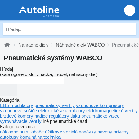
Náhradné diely
Náhradné diely WABCO
Pneumatick
Pneumatické systémy WABCO
Hľadaj
(katalógové číslo, značka, model, náhradný diel)
Kategória
EBS modulátory
pneumatický ventily
vzduchove kompresory
vzduchové sušiče
elektriické akumulátory
elektromagnetické ventily
brzdové komory
hadice
regulátory tlaku
pneumatické valce
vyrovnávacie ventily
iné pneumatické časti
Kategória vozidla
nákladné autá
ťahače
úžitkové vozidlá
dodávky
návesy
prívesy
autobusy
komunálna technika