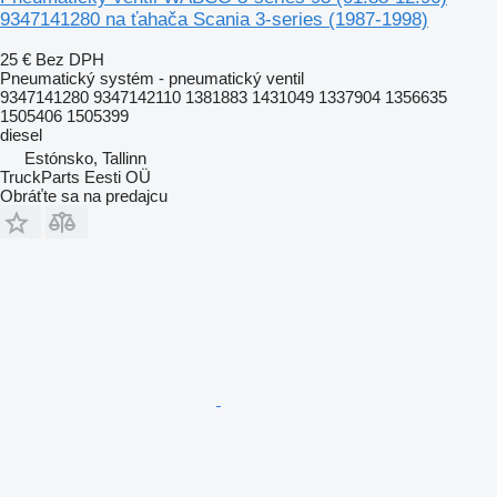
9347141280 na ťahača Scania 3-series (1987-1998)
25 €
Bez DPH
Pneumatický systém - pneumatický ventil
9347141280 9347142110 1381883 1431049 1337904 1356635
1505406 1505399
diesel
Estónsko, Tallinn
TruckParts Eesti OÜ
Obráťte sa na predajcu