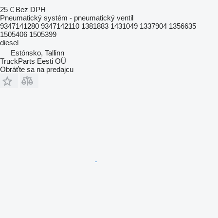
25 €
Bez DPH
Pneumatický systém - pneumatický ventil
9347141280 9347142110 1381883 1431049 1337904 1356635
1505406 1505399
diesel
Estónsko, Tallinn
TruckParts Eesti OÜ
Obráťte sa na predajcu