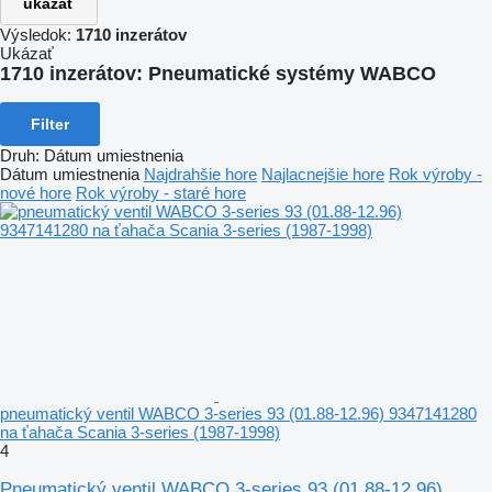
ukázať
Výsledok:
1710 inzerátov
Ukázať
1710 inzerátov:
Pneumatické systémy WABCO
Filter
Druh
:
Dátum umiestnenia
Dátum umiestnenia
Najdrahšie hore
Najlacnejšie hore
Rok výroby -
nové hore
Rok výroby - staré hore
pneumatický ventil WABCO 3-series 93 (01.88-12.96) 9347141280
na ťahača Scania 3-series (1987-1998)
4
Pneumatický ventil WABCO 3-series 93 (01.88-12.96)