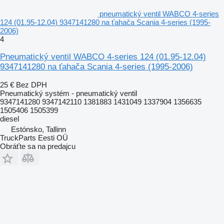
pneumatický ventil WABCO 4-series
124 (01.95-12.04) 9347141280 na ťahača Scania 4-series (1995-
2006)
4
Pneumatický ventil WABCO 4-series 124 (01.95-12.04)
9347141280 na ťahača Scania 4-series (1995-2006)
25 €
Bez DPH
Pneumatický systém - pneumatický ventil
9347141280 9347142110 1381883 1431049 1337904 1356635
1505406 1505399
diesel
Estónsko, Tallinn
TruckParts Eesti OÜ
Obráťte sa na predajcu