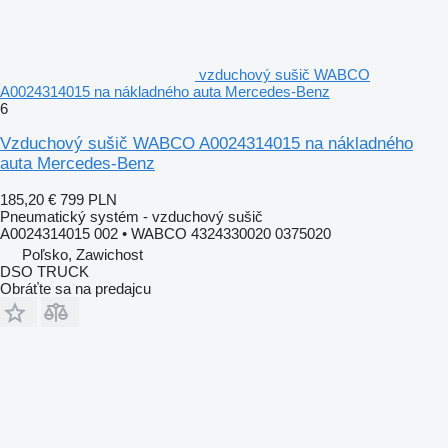
vzduchový sušič WABCO
A0024314015 na nákladného auta Mercedes-Benz
6
Vzduchový sušič WABCO A0024314015 na nákladného
auta Mercedes-Benz
185,20 €
799 PLN
Pneumatický systém - vzduchový sušič
A0024314015 002 • WABCO 4324330020 0375020
Poľsko, Zawichost
DSO TRUCK
Obráťte sa na predajcu