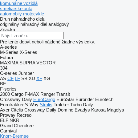
komunálne vozidlá
smetiarske autá
automobily
motocykle
Druh náhradného dielu
originálny náhradný diel
analógový
Značka
Pre tento dopyt neboli nájdené žiadne výsledky.
A-series
M-Series
X-Series
Futura
MAXIMA
SUPRA
VECTOR
304
C-series
Jumper
AS
CF
LF
SB
XD
XF
XG
BF
F-series
2000
Cargo
F-MAX
Ranger
Transit
Crossway
Daily
EuroCargo
EuroStar
Eurorider
Eurotech
Eurotrakker
S-Way
Stralis
Trakker
Turbo Daily
Axer
Citelis
Crossway
Daily
Domino
Evadys
Karosa
Magelys
Proway
Recreo
ELF
NKR
Grand Cherokee
Carnival
Knorr-Bremse