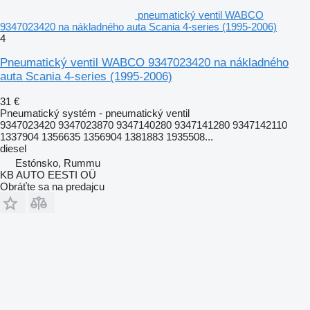
pneumatický ventil WABCO
9347023420 na nákladného auta Scania 4-series (1995-2006)
4
Pneumatický ventil WABCO 9347023420 na nákladného
auta Scania 4-series (1995-2006)
31 €
Pneumatický systém - pneumatický ventil
9347023420 9347023870 9347140280 9347141280 9347142110
1337904 1356635 1356904 1381883 1935508...
diesel
Estónsko, Rummu
KB AUTO EESTI OÜ
Obráťte sa na predajcu