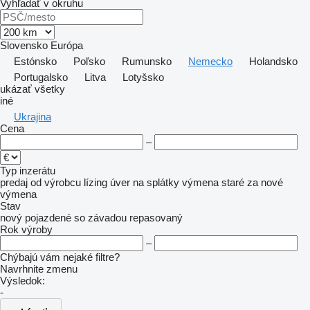
Vyhľadať v okruhu
Slovensko
Európa
Estónsko
Poľsko
Rumunsko
Nemecko
Holandsko
Portugalsko
Litva
Lotyšsko
ukázať všetky
iné
Ukrajina
Cena
–
Typ inzerátu
predaj
od výrobcu
lízing
úver
na splátky
výmena staré za nové
výmena
Stav
nový
pojazdené
so závadou
repasovaný
Rok výroby
–
Chýbajú vám nejaké filtre?
Navrhnite zmenu
Výsledok:
-