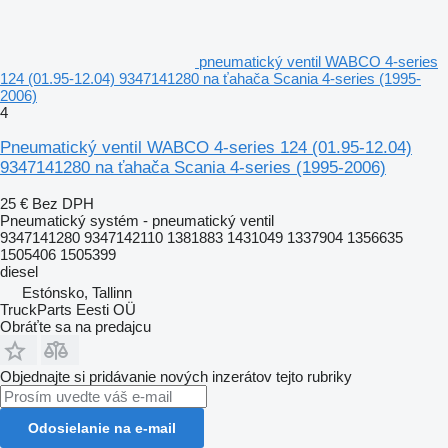
pneumatický ventil WABCO 4-series
124 (01.95-12.04) 9347141280 na ťahača Scania 4-series (1995-
2006)
4
Pneumatický ventil WABCO 4-series 124 (01.95-12.04)
9347141280 na ťahača Scania 4-series (1995-2006)
25 €
Bez DPH
Pneumatický systém - pneumatický ventil
9347141280 9347142110 1381883 1431049 1337904 1356635
1505406 1505399
diesel
Estónsko, Tallinn
TruckParts Eesti OÜ
Obráťte sa na predajcu
Objednajte si pridávanie nových inzerátov tejto rubriky
Odosielanie na e-mail