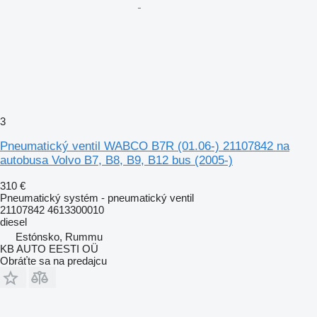
3
Pneumatický ventil WABCO B7R (01.06-) 21107842 na
autobusa Volvo B7, B8, B9, B12 bus (2005-)
310 €
Pneumatický systém - pneumatický ventil
21107842 4613300010
diesel
Estónsko, Rummu
KB AUTO EESTI OÜ
Obráťte sa na predajcu