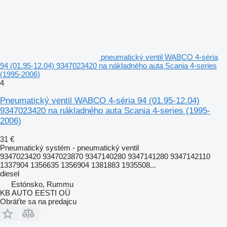
pneumatický ventil WABCO 4-séria
94 (01.95-12.04) 9347023420 na nákladného auta Scania 4-series
(1995-2006)
4
Pneumatický ventil WABCO 4-séria 94 (01.95-12.04)
9347023420 na nákladného auta Scania 4-series (1995-
2006)
31 €
Pneumatický systém - pneumatický ventil
9347023420 9347023870 9347140280 9347141280 9347142110
1337904 1356635 1356904 1381883 1935508...
diesel
Estónsko, Rummu
KB AUTO EESTI OÜ
Obráťte sa na predajcu