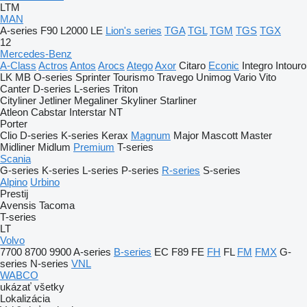
LTM
MAN
A-series
F90
L2000
LE
Lion's series
TGA
TGL
TGM
TGS
TGX
12
Mercedes-Benz
A-Class
Actros
Antos
Arocs
Atego
Axor
Citaro
Econic
Integro
Intouro
LK
MB
O-series
Sprinter
Tourismo
Travego
Unimog
Vario
Vito
Canter
D-series
L-series
Triton
Cityliner
Jetliner
Megaliner
Skyliner
Starliner
Atleon
Cabstar
Interstar
NT
Porter
Clio
D-series
K-series
Kerax
Magnum
Major
Mascott
Master
Midliner
Midlum
Premium
T-series
Scania
G-series
K-series
L-series
P-series
R-series
S-series
Alpino
Urbino
Prestij
Avensis
Tacoma
T-series
LT
Volvo
7700
8700
9900
A-series
B-series
EC
F89
FE
FH
FL
FM
FMX
G-
series
N-series
VNL
WABCO
ukázať všetky
Lokalizácia