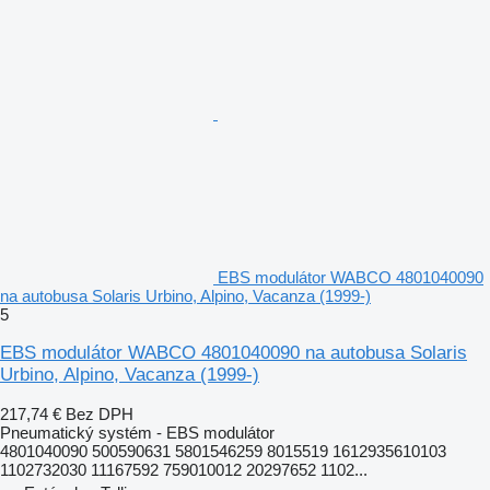
EBS modulátor WABCO 4801040090
na autobusa Solaris Urbino, Alpino, Vacanza (1999-)
5
EBS modulátor WABCO 4801040090 na autobusa Solaris
Urbino, Alpino, Vacanza (1999-)
217,74 €
Bez DPH
Pneumatický systém - EBS modulátor
4801040090 500590631 5801546259 8015519 1612935610103
1102732030 11167592 759010012 20297652 1102...