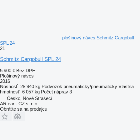
plošinový náves Schmitz Cargobull
SPL 24
21
Schmitz Cargobull SPL 24
5 900 €
Bez DPH
Plošinový náves
2016
Nosnosť
28 940 kg
Podvozok
pneumatický/pneumatický
Vlastná
hmotnosť
6 057 kg
Počet náprav
3
Česko, Nové Strašecí
AR car - CZ s. r. o
Obráťte sa na predajcu