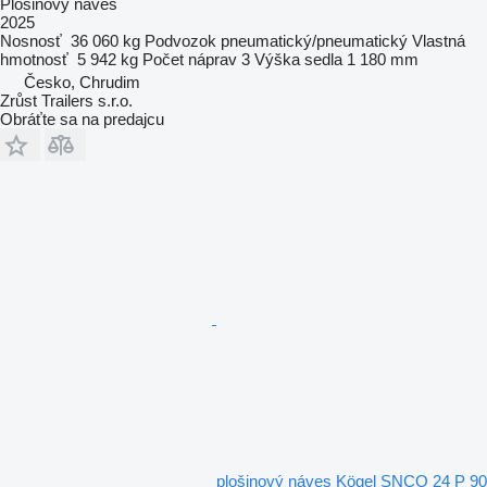
Plošinový náves
2025
Nosnosť
36 060 kg
Podvozok
pneumatický/pneumatický
Vlastná
hmotnosť
5 942 kg
Počet náprav
3
Výška sedla
1 180 mm
Česko, Chrudim
Zrůst Trailers s.r.o.
Obráťte sa na predajcu
plošinový náves Kögel SNCO 24 P 90