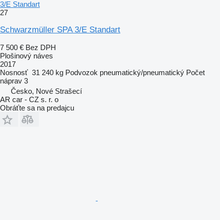
3/E Standart
27
Schwarzmüller SPA 3/E Standart
7 500 €
Bez DPH
Plošinový náves
2017
Nosnosť
31 240 kg
Podvozok
pneumatický/pneumatický
Počet
náprav
3
Česko, Nové Strašecí
AR car - CZ s. r. o
Obráťte sa na predajcu