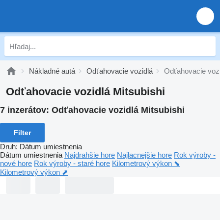
Nákladné autá
Odťahovacie vozidlá
Odťahovacie vozi
Odťahovacie vozidlá Mitsubishi
7 inzerátov:
Odťahovacie vozidlá Mitsubishi
Filter
Druh
:
Dátum umiestnenia
Dátum umiestnenia
Najdrahšie hore
Najlacnejšie hore
Rok výroby -
nové hore
Rok výroby - staré hore
Kilometrový výkon ⬊
Kilometrový výkon ⬈