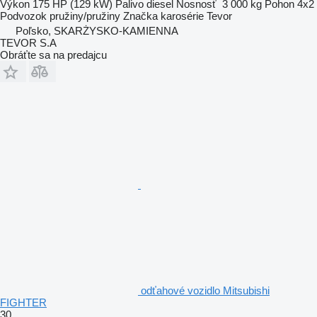
Výkon
175 HP (129 kW)
Palivo
diesel
Nosnosť
3 000 kg
Pohon
4x2
Podvozok
pružiny/pružiny
Značka karosérie
Tevor
Poľsko, SKARŻYSKO-KAMIENNA
TEVOR S.A
Obráťte sa na predajcu
odťahové vozidlo Mitsubishi
FIGHTER
30