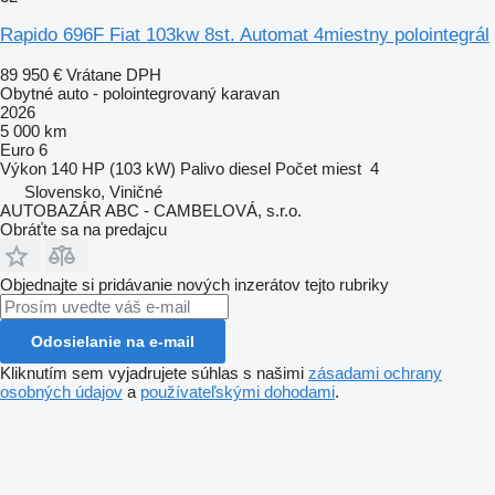
Rapido 696F Fiat 103kw 8st. Automat 4miestny polointegrál
89 950 €
Vrátane DPH
Obytné auto - polointegrovaný karavan
2026
5 000 km
Euro 6
Výkon
140 HP (103 kW)
Palivo
diesel
Počet miest
4
Slovensko, Viničné
AUTOBAZÁR ABC - CAMBELOVÁ, s.r.o.
Obráťte sa na predajcu
Objednajte si pridávanie nových inzerátov tejto rubriky
Odosielanie na e-mail
Kliknutím sem vyjadrujete súhlas s našimi
zásadami ochrany
osobných údajov
a
používateľskými dohodami
.