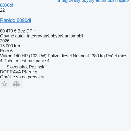
integrovaný obytný automobil Rapido
8096df
22
Rapido 8096df
80 470 €
Bez DPH
Obytné auto - integrovaný obytný automobil
2026
15 000 km
Euro 6
Výkon
140 HP (103 kW)
Palivo
diesel
Nosnosť
380 kg
Počet miest
4
Počet miest na spanie
4
Slovensko, Pezinok
DOPRAVA PK s.r.o.
Obráťte sa na predajcu