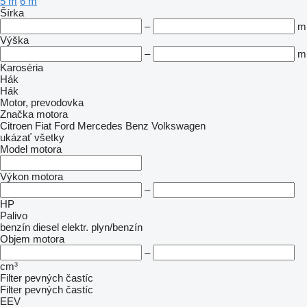
5 m
6 m
Šírka
–
m
Výška
–
m
Karoséria
Hák
Hák
Motor, prevodovka
Značka motora
Citroen
Fiat
Ford
Mercedes Benz
Volkswagen
ukázať všetky
Model motora
Výkon motora
–
HP
Palivo
benzín
diesel
elektr.
plyn/benzín
Objem motora
–
cm³
Filter pevných častíc
Filter pevných častíc
EEV