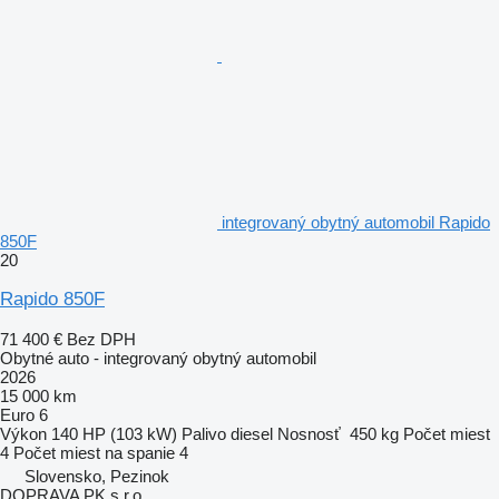
integrovaný obytný automobil Rapido
850F
20
Rapido 850F
71 400 €
Bez DPH
Obytné auto - integrovaný obytný automobil
2026
15 000 km
Euro 6
Výkon
140 HP (103 kW)
Palivo
diesel
Nosnosť
450 kg
Počet miest
4
Počet miest na spanie
4
Slovensko, Pezinok
DOPRAVA PK s.r.o.