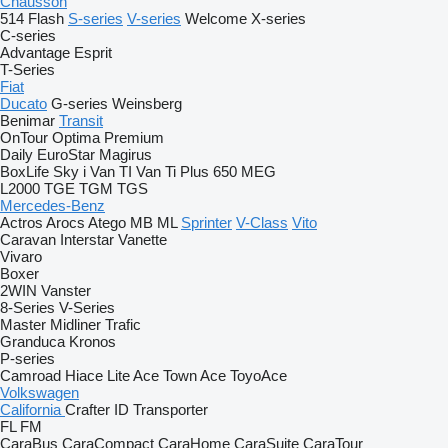
Chausson
514
Flash
S-series
V-series
Welcome
X-series
C-series
Advantage
Esprit
T-Series
Fiat
Ducato
G-series
Weinsberg
Benimar
Transit
OnTour
Optima
Premium
Daily
EuroStar
Magirus
BoxLife
Sky i
Van TI
Van Ti Plus 650 MEG
L2000
TGE
TGM
TGS
Mercedes-Benz
Actros
Arocs
Atego
MB
ML
Sprinter
V-Class
Vito
Caravan
Interstar
Vanette
Vivaro
Boxer
2WIN
Vanster
8-Series
V-Series
Master
Midliner
Trafic
Granduca
Kronos
P-series
Camroad
Hiace
Lite Ace
Town Ace
ToyoAce
Volkswagen
California
Crafter
ID
Transporter
FL
FM
CaraBus
CaraCompact
CaraHome
CaraSuite
CaraTour