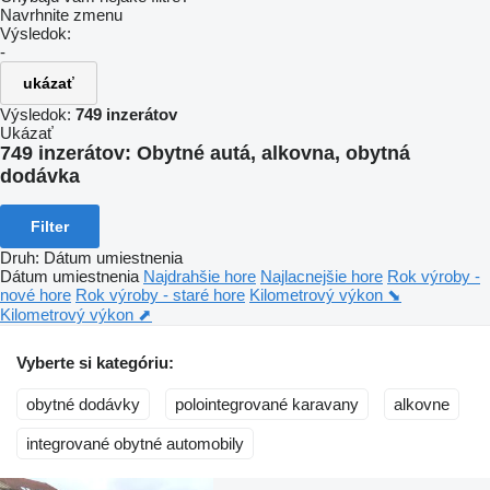
Navrhnite zmenu
Výsledok:
-
ukázať
Výsledok:
749 inzerátov
Ukázať
749 inzerátov:
Obytné autá, alkovna, obytná
dodávka
Filter
Druh
:
Dátum umiestnenia
Dátum umiestnenia
Najdrahšie hore
Najlacnejšie hore
Rok výroby -
nové hore
Rok výroby - staré hore
Kilometrový výkon ⬊
Kilometrový výkon ⬈
Vyberte si kategóriu:
obytné dodávky
polointegrované karavany
alkovne
integrované obytné automobily