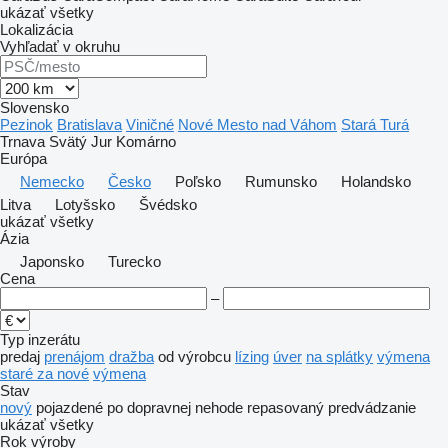
ukázať všetky
Lokalizácia
Vyhľadať v okruhu
Slovensko
Pezinok
Bratislava
Viničné
Nové Mesto nad Váhom
Stará Turá
Trnava
Svätý Jur
Komárno
Európa
Nemecko
Česko
Poľsko
Rumunsko
Holandsko
Litva
Lotyšsko
Švédsko
ukázať všetky
Ázia
Japonsko
Turecko
Cena
–
Typ inzerátu
predaj
prenájom
dražba
od výrobcu
lízing
úver
na splátky
výmena
staré za nové
výmena
Stav
nový
pojazdené
po dopravnej nehode
repasovaný
predvádzanie
ukázať všetky
Rok výroby