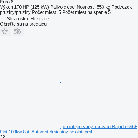
Euro 6
Výkon
170 HP (125 kW)
Palivo
diesel
Nosnosť
550 kg
Podvozok
pružiny/pružiny
Počet miest
5
Počet miest na spanie
5
Slovensko, Hokovce
Obráťte sa na predajcu
polointegrovaný karavan Rapido 696F
Fiat 103kw 8st. Automat 4miestny polointegrál
32