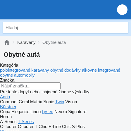
Karavany
Obytné autá
Obytné autá
Kategória
polointegrované karavany
obytné dodávky
alkovne
integrované
obytné automobily
Značka
Pre tento dopyt neboli nájdené žiadne výsledky.
Adria
Compact
Coral
Matrix
Sonic
Twin
Vision
Bürstner
Copa
Elegance
Lineo
Lyseo
Nexxo
Signature
Horon
A-Series
T-Series
C-Tourer
C-tourer T
Chic E-Line
Chic S-Plus