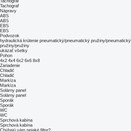
Tachograf
Tachograf
Nápravy
ABS
ABS
EBS
EBS
Podvozok
hydraulická
krútenie
pneumatický/pneumatický
pružiny/pneumatický
pružiny/pružiny
ukázať všetky
Pohon
4x2
4x4
6x2
6x6
8x8
Zariadenie
Chladič
Chladič
Markíza
Markíza
Solárny panel
Solárny panel
Sporák
Sporák
WC
WC
Sprchová kabína
Sprchová kabína
Chýbajú vám nejaké filtre?