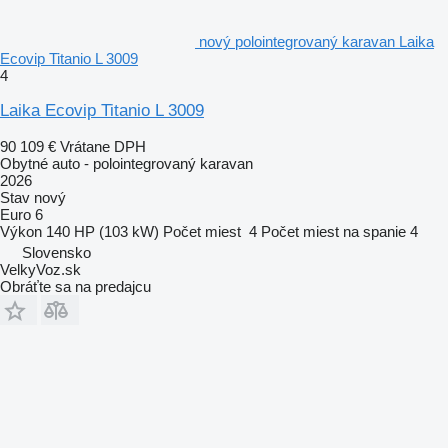
nový polointegrovaný karavan Laika
Ecovip Titanio L 3009
4
Laika Ecovip Titanio L 3009
90 109 €
Vrátane DPH
Obytné auto - polointegrovaný karavan
2026
Stav
nový
Euro 6
Výkon
140 HP (103 kW)
Počet miest
4
Počet miest na spanie
4
Slovensko
VelkyVoz.sk
Obráťte sa na predajcu