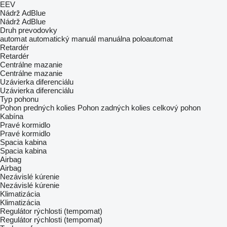
EEV
Nádrž AdBlue
Nádrž AdBlue
Druh prevodovky
automat
automatický manuál
manuálna
poloautomat
Retardér
Retardér
Centrálne mazanie
Centrálne mazanie
Uzávierka diferenciálu
Uzávierka diferenciálu
Typ pohonu
Pohon predných kolies
Pohon zadných kolies
celkový pohon
Kabína
Pravé kormidlo
Pravé kormidlo
Spacia kabina
Spacia kabina
Airbag
Airbag
Nezávislé kúrenie
Nezávislé kúrenie
Klimatizácia
Klimatizácia
Regulátor rýchlosti (tempomat)
Regulátor rýchlosti (tempomat)