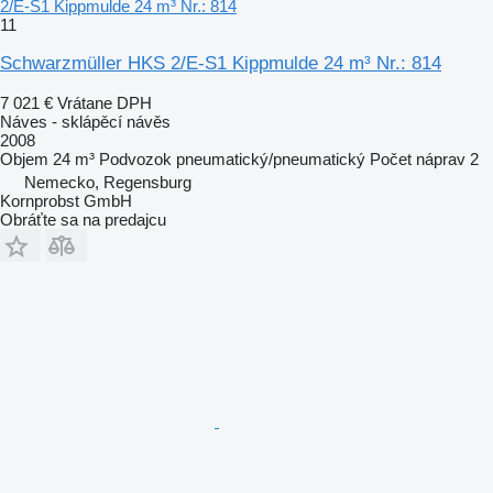
2/E-S1 Kippmulde 24 m³ Nr.: 814
11
Schwarzmüller HKS 2/E-S1 Kippmulde 24 m³ Nr.: 814
7 021 €
Vrátane DPH
Náves - sklápěcí návěs
2008
Objem
24 m³
Podvozok
pneumatický/pneumatický
Počet náprav
2
Nemecko, Regensburg
Kornprobst GmbH
Obráťte sa na predajcu