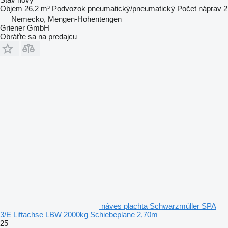
Objem
26,2 m³
Podvozok
pneumatický/pneumatický
Počet náprav
2
Nemecko, Mengen-Hohentengen
Griener GmbH
Obráťte sa na predajcu
náves plachta Schwarzmüller SPA
3/E Liftachse LBW 2000kg Schiebeplane 2,70m
25