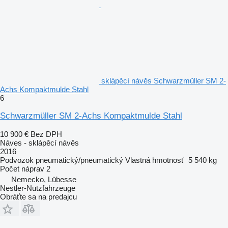
sklápěcí návěs Schwarzmüller SM 2-
Achs Kompaktmulde Stahl
6
Schwarzmüller SM 2-Achs Kompaktmulde Stahl
10 900 €
Bez DPH
Náves - sklápěcí návěs
2016
Podvozok
pneumatický/pneumatický
Vlastná hmotnosť
5 540 kg
Počet náprav
2
Nemecko, Lübesse
Nestler-Nutzfahrzeuge
Obráťte sa na predajcu