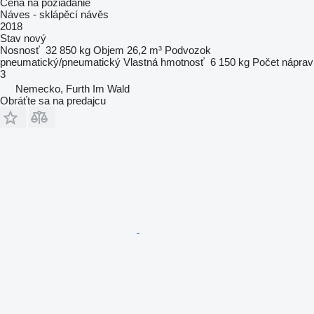
Cena na požiadanie
Náves - sklápěcí návěs
2018
Stav
nový
Nosnosť
32 850 kg
Objem
26,2 m³
Podvozok
pneumatický/pneumatický
Vlastná hmotnosť
6 150 kg
Počet náprav
3
Nemecko, Furth Im Wald
Obráťte sa na predajcu