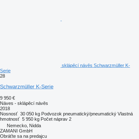
sklápěcí návěs Schwarzmüller K-
Serie
28
Schwarzmüller K-Serie
9 950 €
Náves - sklápěcí návěs
2018
Nosnosť
30 050 kg
Podvozok
pneumatický/pneumatický
Vlastná
hmotnosť
5 950 kg
Počet náprav
2
Nemecko, Nidda
ZAMANI GmbH
Obráťte sa na predajcu