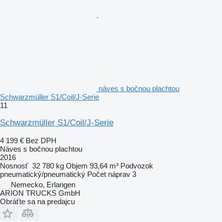
náves s bočnou plachtou
Schwarzmüller S1/Coil/J-Serie
11
Schwarzmüller S1/Coil/J-Serie
4 199 €
Bez DPH
Náves s bočnou plachtou
2016
Nosnosť
32 780 kg
Objem
93,64 m³
Podvozok
pneumatický/pneumatický
Počet náprav
3
Nemecko, Erlangen
ARION TRUCKS GmbH
Obráťte sa na predajcu