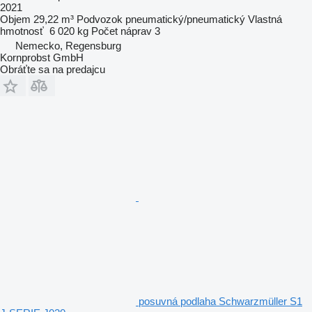
2021
Objem
29,22 m³
Podvozok
pneumatický/pneumatický
Vlastná
hmotnosť
6 020 kg
Počet náprav
3
Nemecko, Regensburg
Kornprobst GmbH
Obráťte sa na predajcu
posuvná podlaha Schwarzmüller S1