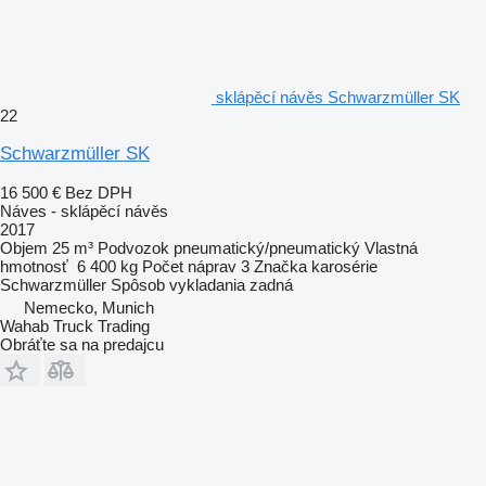
sklápěcí návěs Schwarzmüller SK
22
Schwarzmüller SK
16 500 €
Bez DPH
Náves - sklápěcí návěs
2017
Objem
25 m³
Podvozok
pneumatický/pneumatický
Vlastná
hmotnosť
6 400 kg
Počet náprav
3
Značka karosérie
Schwarzmüller
Spôsob vykladania
zadná
Nemecko, Munich
Wahab Truck Trading
Obráťte sa na predajcu