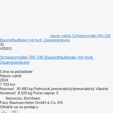
náves valník Schwarzmüller RH 230
Baustoffauflieger mit hydr. Zwangslenkung
31
VIDEO
Schwarzmüller RH 230 Baustoffauflieger mit hydr.
Zwangslenkung
Cena na požiadanie
Náves valník
2024
7 703 km
Nosnosť
30 480 kg
Podvozok
pneumatický/pneumatický
Vlastná
hmotnosť
8 520 kg
Počet náprav
3
Nemecko, Kirchheim
Fass Baumaschinen GmbH & Co. KG
Obráťte sa na predajcu