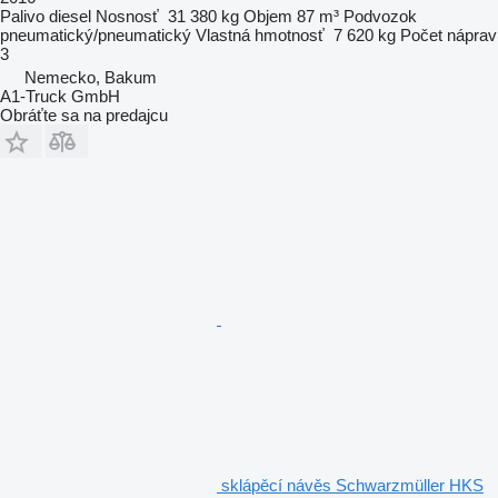
Palivo
diesel
Nosnosť
31 380 kg
Objem
87 m³
Podvozok
pneumatický/pneumatický
Vlastná hmotnosť
7 620 kg
Počet náprav
3
Nemecko, Bakum
A1-Truck GmbH
Obráťte sa na predajcu
sklápěcí návěs Schwarzmüller HKS