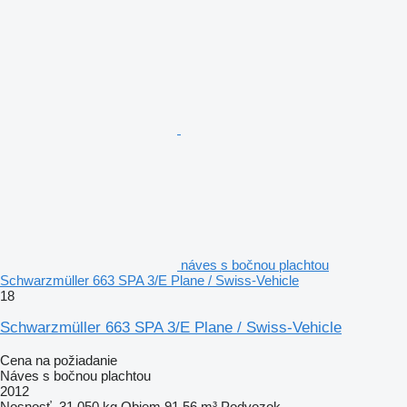
náves s bočnou plachtou
Schwarzmüller 663 SPA 3/E Plane / Swiss-Vehicle
18
Schwarzmüller 663 SPA 3/E Plane / Swiss-Vehicle
Cena na požiadanie
Náves s bočnou plachtou
2012
Nosnosť
31 050 kg
Objem
91,56 m³
Podvozok