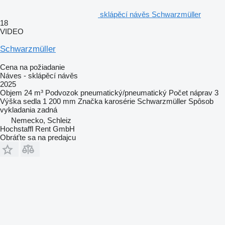
sklápěcí návěs Schwarzmüller
18
VIDEO
Schwarzmüller
Cena na požiadanie
Náves - sklápěcí návěs
2025
Objem
24 m³
Podvozok
pneumatický/pneumatický
Počet náprav
3
Výška sedla
1 200 mm
Značka karosérie
Schwarzmüller
Spôsob
vykladania
zadná
Nemecko, Schleiz
Hochstaffl Rent GmbH
Obráťte sa na predajcu