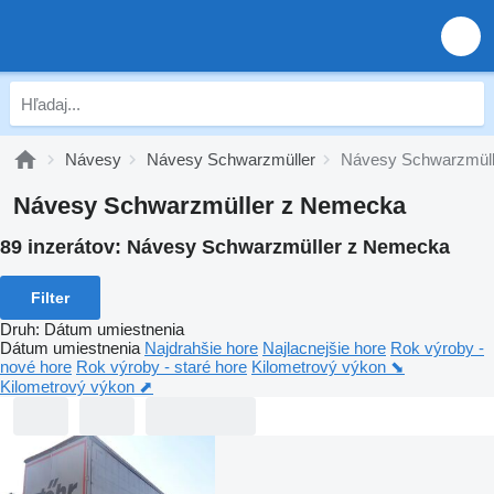
Návesy
Návesy Schwarzmüller
Návesy Schwarzmül
Návesy Schwarzmüller z Nemecka
89 inzerátov:
Návesy Schwarzmüller z Nemecka
Filter
Druh
:
Dátum umiestnenia
Dátum umiestnenia
Najdrahšie hore
Najlacnejšie hore
Rok výroby -
nové hore
Rok výroby - staré hore
Kilometrový výkon ⬊
Kilometrový výkon ⬈