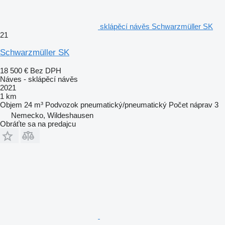
sklápěcí návěs Schwarzmüller SK
21
Schwarzmüller SK
18 500 €
Bez DPH
Náves - sklápěcí návěs
2021
1 km
Objem
24 m³
Podvozok
pneumatický/pneumatický
Počet náprav
3
Nemecko, Wildeshausen
Obráťte sa na predajcu