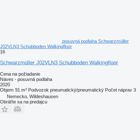
posuvná podlaha Schwarzmüller
J02VLN3 Schubboden Walkingfloor
16
Schwarzmüller J02VLN3 Schubboden Walkingfloor
Cena na požiadanie
Náves - posuvná podlaha
2020
Objem
91 m³
Podvozok
pneumatický/pneumatický
Počet náprav
3
Nemecko, Wildeshausen
Obráťte sa na predajcu