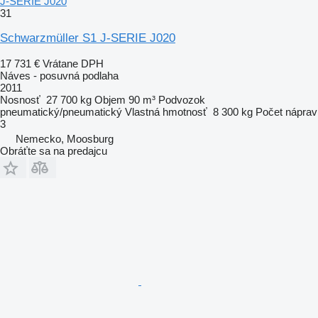
J-SERIE J020
31
Schwarzmüller S1 J-SERIE J020
17 731 €
Vrátane DPH
Náves - posuvná podlaha
2011
Nosnosť
27 700 kg
Objem
90 m³
Podvozok
pneumatický/pneumatický
Vlastná hmotnosť
8 300 kg
Počet náprav
3
Nemecko, Moosburg
Obráťte sa na predajcu