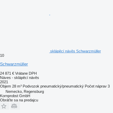
sklápěcí návěs Schwarzmüller
10
Schwarzmüller
24 871 €
Vrátane DPH
Náves - sklápěcí návěs
2021
Objem
28 m³
Podvozok
pneumatický/pneumatický
Počet náprav
3
Nemecko, Regensburg
Kornprobst GmbH
Obráťte sa na predajcu