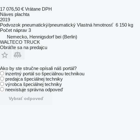
17 076,50 €
Vrátane DPH
Náves plachta
2019
Podvozok
pneumatický/pneumatický
Vlastná hmotnosť
6 150 kg
Počet náprav
3
Nemecko, Hennigsdorf bei (Berlin)
WALTECO TRUCK
Obráťte sa na predajcu
Ako by ste stručne opísali náš portál?
inzertný portál so špeciálnou technikou
predajca špeciálnej techniky
výrobca špeciálnej techniky
neexistuje správna odpoveď
Vybrať odpoveď