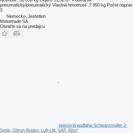
pneumatický/pneumatický
Vlastná hmotnosť
7 950 kg
Počet náprav
3
Nemecko, Jestetten
Motortrade SA
Obráťte sa na predajcu
posuvná podlaha Schwarzmüller J-
Serie, 10mm Boden, Luft-Lift, SAF, 92m³