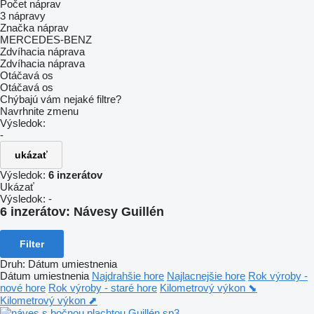
Počet náprav
3 nápravy
Značka náprav
MERCEDES-BENZ
Zdvíhacia náprava
Zdvíhacia náprava
Otáčavá os
Otáčavá os
Chýbajú vám nejaké filtre?
Navrhnite zmenu
Výsledok:
-
ukázať
Výsledok:
6 inzerátov
Ukázať
Výsledok:
-
6 inzerátov:
Návesy Guillén
Filter
Druh
:
Dátum umiestnenia
Dátum umiestnenia
Najdrahšie hore
Najlacnejšie hore
Rok výroby -
nové hore
Rok výroby - staré hore
Kilometrový výkon ⬊
Kilometrový výkon ⬈