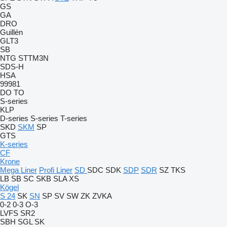
GS
GA
DRO
Guillén
GLT3
SB
NTG
STTM3N
SDS-H
HSA
99981
DO
TO
S-series
KLP
D-series
S-series
T-series
SKD
SKM
SP
GTS
K-series
CF
Krone
Mega Liner
Profi Liner
SD
SDC
SDK
SDP
SDR
SZ
TKS
LB
SB
SC
SKB
SLA
XS
Kögel
S 24
SK
SN
SP
SV
SW
ZK
ZVKA
0-2
0-3
O-3
LVFS
SR2
SBH
SGL
SK