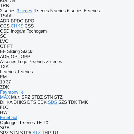
KIS
NN
TRB
2 series
3 series
4 series
5 series
6 series
E series
TSAA
ADR
BPDO
BPO
CCS
CHKS
CSS
CSD
Inogam
Tecnogam
SG
LVO
CT
FT
EF
Sliding
Stack
ADR
OPL
OPP
A-series
Logo
P-series
Z-series
TXA
L-series
T-series
EM
19
37
ZDK
Faymonville
MAX
Multi
SPZ
STBZ
STN
STZ
DHKA
DHKS
DTS
EDK
SDS
SZS
TDK
TMK
FLO
HW
Fruehauf
Oplegger
T-series
TF
TX
SGB
SPZ
STN
STPA
STZ
THP
TU