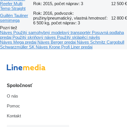
Reefer Multi
Rok: 2015, počet náprav: 3
12 500 €
Temp Straight
Rok: 2016, podvozok:
Guillén Tauliner
pružiny/pneumatický, vlastná hmotnosť:
12 800 €
semimega
6 500 kg, počet náprav: 3
Pozri tiež
Náves
Použitý samohybný modelový transportér
Posuvná podlaha
predaj
Použitý skriňový náves
Použitý sklápěcí návěs
Náves Mega predaj
Náves Berger predaj
Náves Schmitz Cargobull
Schwarzmüller SK
Náves Krone Profi Liner predaj
Spoločnosť
O nás
Pomoc
Kontakt