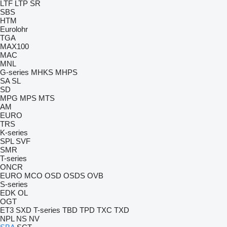
LTF
LTP
SR
SBS
HTM
Eurolohr
TGA
MAX100
MAC
MNL
G-series
MHKS
MHPS
SA
SL
SD
MPG
MPS
MTS
AM
EURO
TRS
K-series
SPL
SVF
SMR
T-series
ONCR
EURO
MCO
OSD
OSDS
OVB
S-series
EDK
OL
OGT
ET3
SXD
T-series
TBD
TPD
TXC
TXD
NPL
NS
NV