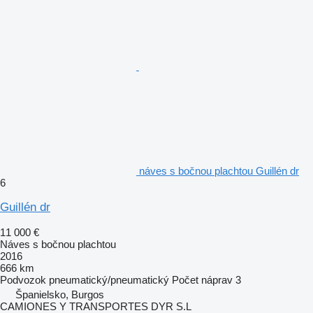
náves s bočnou plachtou Guillén dr
6
Guillén dr
11 000 €
Náves s bočnou plachtou
2016
666 km
Podvozok
pneumatický/pneumatický
Počet náprav
3
Španielsko, Burgos
CAMIONES Y TRANSPORTES DYR S.L