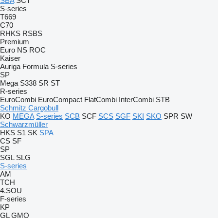
SBA
SCT
S-series
T669
C70
RHKS
RSBS
Premium
Euro
NS
ROC
Kaiser
Auriga
Formula
S-series
SP
Mega
S338
SR
ST
R-series
EuroCombi
EuroCompact
FlatCombi
InterCombi
STB
Schmitz Cargobull
KO
MEGA
S-series
SCB
SCF
SCS
SGF
SKI
SKO
SPR
SW
Schwarzmüller
HKS
S1
SK
SPA
CS
SF
SP
SGL
SLG
S-series
AM
TCH
4.SOU
F-series
KP
GL
GMO