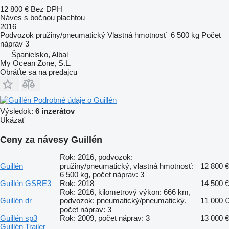
12 800 €
Bez DPH
Náves s bočnou plachtou
2016
Podvozok
pružiny/pneumatický
Vlastná hmotnosť
6 500 kg
Počet
náprav
3
Španielsko, Albal
My Ocean Zone, S.L.
Obráťte sa na predajcu
Podrobné údaje o Guillén
Výsledok:
6 inzerátov
Ukázať
Ceny za návesy Guillén
Rok: 2016, podvozok:
Guillén
pružiny/pneumatický, vlastná hmotnosť:
12 800 €
6 500 kg, počet náprav: 3
Guillén GSRE3
Rok: 2018
14 500 €
Rok: 2016, kilometrový výkon: 666 km,
Guillén dr
podvozok: pneumatický/pneumatický,
11 000 €
počet náprav: 3
Guillén sp3
Rok: 2009, počet náprav: 3
13 000 €
Guillén Trailer