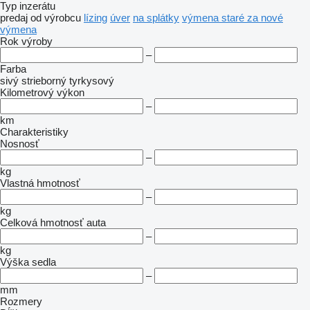
Typ inzerátu
predaj
od výrobcu
lízing
úver
na splátky
výmena staré za nové
výmena
Rok výroby
–
Farba
sivý
strieborný
tyrkysový
Kilometrový výkon
–
km
Charakteristiky
Nosnosť
–
kg
Vlastná hmotnosť
–
kg
Celková hmotnosť auta
–
kg
Výška sedla
–
mm
Rozmery