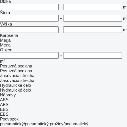
Dĺžka
–
m
Šírka
–
m
Výška
–
m
Karoséria
Mega
Mega
Objem
–
m³
Posuvná podlaha
Posuvná podlaha
Zasúvacia strecha
Zasúvacia strecha
Hydraulické čelo
Hydraulické čelo
Nápravy
ABS
ABS
EBS
EBS
Podvozok
pneumatický/pneumatický
pružiny/pneumatický