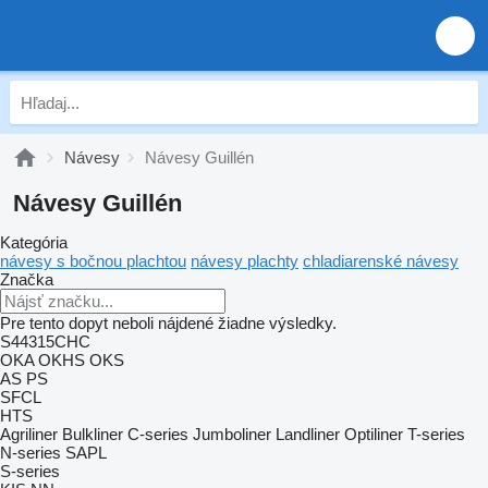
Návesy
Návesy Guillén
Návesy Guillén
Kategória
návesy s bočnou plachtou
návesy plachty
chladiarenské návesy
Značka
Pre tento dopyt neboli nájdené žiadne výsledky.
S44315CHC
OKA
OKHS
OKS
AS
PS
SFCL
HTS
Agriliner
Bulkliner
C-series
Jumboliner
Landliner
Optiliner
T-series
N-series
SAPL
S-series