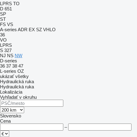
LPRS
TO
D 651
SP
ST
FS
VS
A-series
ADR
EX
SZ
VHLO
36
VO
LPRS
S 327
NJ
NS
NW
D-series
36
37
38
47
L-series
OZ
ukázať všetky
Hydraulická ruka
Hydraulická ruka
Lokalizácia
Vyhľadať v okruhu
Slovensko
Cena
–