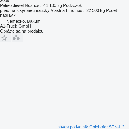
2009
Palivo
diesel
Nosnosť
41 100 kg
Podvozok
pneumatický/pneumatický
Vlastná hmotnosť
22 900 kg
Počet
náprav
4
Nemecko, Bakum
A1-Truck GmbH
Obráťte sa na predajcu
náves podvalník Goldhofer STN-L 3