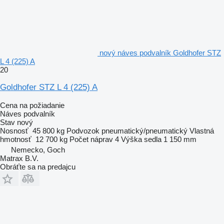
nový náves podvalník Goldhofer STZ
L 4 (225) A
20
Goldhofer STZ L 4 (225) A
Cena na požiadanie
Náves podvalník
Stav
nový
Nosnosť
45 800 kg
Podvozok
pneumatický/pneumatický
Vlastná
hmotnosť
12 700 kg
Počet náprav
4
Výška sedla
1 150 mm
Nemecko, Goch
Matrax B.V.
Obráťte sa na predajcu