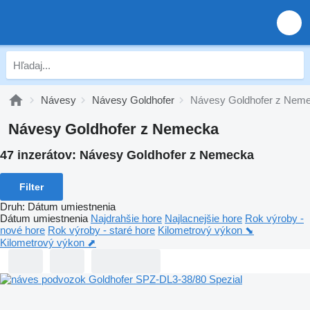
Návesy
Návesy Goldhofer
Návesy Goldhofer z Nem
Návesy Goldhofer z Nemecka
47 inzerátov:
Návesy Goldhofer z Nemecka
Filter
Druh
:
Dátum umiestnenia
Dátum umiestnenia
Najdrahšie hore
Najlacnejšie hore
Rok výroby -
nové hore
Rok výroby - staré hore
Kilometrový výkon ⬊
Kilometrový výkon ⬈