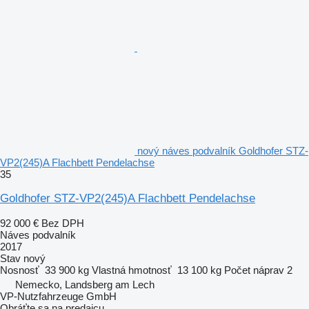
nový náves podvalník Goldhofer STZ-
VP2(245)A Flachbett Pendelachse
35
Goldhofer STZ-VP2(245)A Flachbett Pendelachse
92 000 €
Bez DPH
Náves podvalník
2017
Stav
nový
Nosnosť
33 900 kg
Vlastná hmotnosť
13 100 kg
Počet náprav
2
Nemecko, Landsberg am Lech
VP-Nutzfahrzeuge GmbH
Obráťte sa na predajcu