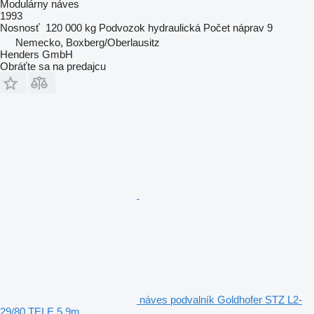
Modulárny náves
1993
Nosnosť
120 000 kg
Podvozok
hydraulická
Počet náprav
9
Nemecko, Boxberg/Oberlausitz
Henders GmbH
Obráťte sa na predajcu
náves podvalník Goldhofer STZ L2-
29/80 TELE 5.9m